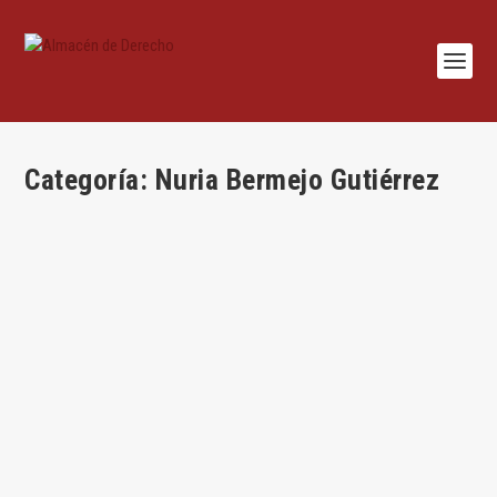
Categoría:
Nuria Bermejo Gutiérrez
¿Están legitimados los acreedores para
proponer un plan de reestructuración?
por
Nuria Bermejo
|
Jun 11, 2026
|
Concursal
,
Nuria Bermejo Gutiérrez
,
Quaestiones
|
0
|
Por Nuria Bermejo* Consideraciones previas Para responder a
esta pregunta, conviene empezar por...
LEER MÁS