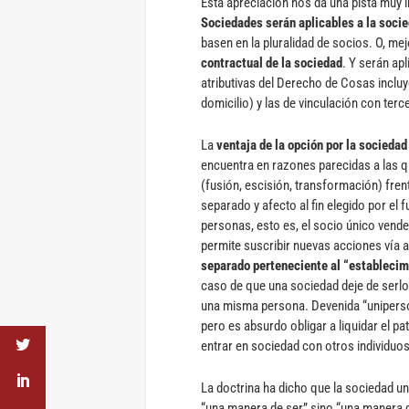
Esta apreciación nos da una pista muy 
Sociedades serán aplicables a la socie
basen en la pluralidad de socios. O, mej
contractual de la sociedad
. Y serán apl
atributivas del Derecho de Cosas incluy
domicilio) y las de vinculación con ter
La
ventaja de la opción por la sociedad
encuentra en razones parecidas a las 
(fusión, escisión, transformación) fren
separado y afecto al fin elegido por el 
personas, esto es, el socio único vende 
permite suscribir nuevas acciones vía 
separado perteneciente al “establecim
caso de que una sociedad deje de serlo
una misma persona. Devenida “unipersona
pero es absurdo obligar a liquidar el pa
entrar en sociedad con otros individuos
La doctrina ha dicho que la sociedad un
“una manera de ser” sino “una manera 