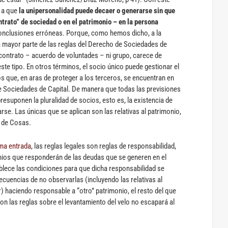
a a que
la unipersonalidad puede decaer o generarse sin que
trato” de sociedad o en el patrimonio – en la persona
onclusiones erróneas. Porque, como hemos dicho, a la
la mayor parte de las reglas del Derecho de Sociedades de
contrato – acuerdo de voluntades – ni grupo, carece de
ste tipo. En otros términos, el socio único puede gestionar el
os que, en aras de proteger a los terceros, se encuentran en
 de Sociedades de Capital. De manera que todas las previsiones
presuponen la pluralidad de socios, esto es, la existencia de
arse. Las únicas que se aplican son las relativas al patrimonio,
o de Cosas.
ima entrada
, las reglas legales son reglas de responsabilidad,
onios que responderán de las deudas que se generen en el
ablece las condiciones para que dicha responsabilidad se
ecuencias de no observarlas (incluyendo las relativas al
r) haciendo responsable a “otro” patrimonio, el resto del que
con las reglas sobre el levantamiento del velo no escapará al