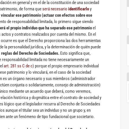
ndación en general y en el de la constitución de una sociedad
n patrimonio, de forma que
será necesario
identificarlo
y
 vincular ese patrimonio (actuar con efectos sobre ese
iento de responsabilidad limitada, lo primero sigue siendo
erá el propio individuo que ha separado ese patrimonio
el
us actos y contratos realizados por cuenta del mismo. En el
e ocurre es que el Derecho proporciona las dos herramientas
s de la personalidad jurídica, y la determinación de quién puede
s reglas del Derecho de Sociedades.
Esto significa que,
de responsabilidad limitada no tiene necesariamente un
del
art. 281 ss C de c
) porque el propio empresario individual
ese patrimonio y lo vinculará, en el caso de la sociedad
ión es un órgano necesario y sus miembros (administrador
actúen conjunta o solidariamente, consejo de administración)
 único mediante un acuerdo que deberá, como veremos,
relación histórica y dogmática entre el contrato de sociedad y
es lógico que el legislador recurra al Derecho de Sociedades
s aunque el titular sea un individuo y no un grupo y, en
n ante un fenómeno de tipo fundacional que societario.