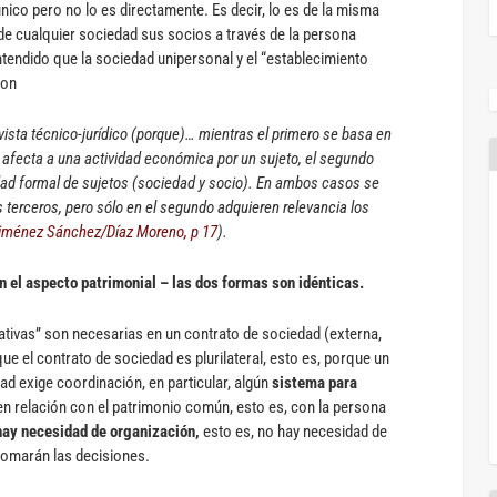
 único pero no lo es directamente. Es decir, lo es de la misma
de cualquier sociedad sus socios a través de la persona
ntendido que la sociedad unipersonal y el “establecimiento
son
vista técnico-jurídico (porque)… mientras el primero se basa en
 afecta a una actividad económica por un sujeto, el segundo
idad formal de sujetos (sociedad y socio). En ambos casos se
 terceros, pero sólo en el segundo adquieren relevancia los
iménez Sánchez/Díaz Moreno, p 17
).
n el aspecto patrimonial – las dos formas son idénticas.
zativas” son necesarias en un contrato de sociedad (externa,
ue el contrato de sociedad es plurilateral, esto es, porque un
ad exige coordinación, en particular, algún
sistema para
en relación con el patrimonio común, esto es, con la persona
hay necesidad de organización,
esto es, no hay necesidad de
tomarán las decisiones.