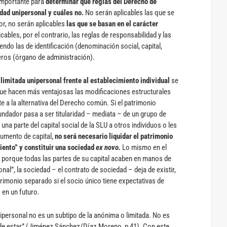
importante para
determinar qué reglas del Derecho de
dad unipersonal y cuáles no.
No serán aplicables las que se
or, no serán aplicables
las que se basan en el carácter
icables, por el contrario, las reglas de responsabilidad y las
endo las de identificación (denominación social, capital,
ceros (órgano de administración).
 limitada unipersonal frente al establecimiento individual
se
que hacen más ventajosas las modificaciones estructurales
te a la alternativa del Derecho común. Si el patrimonio
fundador pasa a ser titularidad – mediata – de un grupo de
una parte del capital social de la SLU a otros individuos o les
aumento de capital,
no será necesario liquidar el patrimonio
iento” y constituir una sociedad
ex novo.
Lo mismo en el
 porque todas las partes de su capital acaben en manos de
l”, la sociedad – el contrato de sociedad – deja de existir,
trimonio separado si el socio único tiene expectativas de
 en un futuro.
ipersonal no es un subtipo de la anónima o limitada. No es
de estar” (Jiménez Sánchez/Díaz Moreno, p 41). Con este