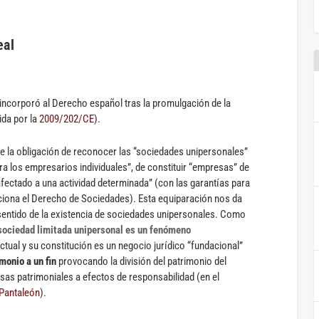
eal
 incorporó al Derecho español tras la promulgación de la
ida por la
2009/202/CE
).
de la obligación de reconocer las “sociedades unipersonales”
para los empresarios individuales”, de constituir “empresas” de
afectado a una actividad determinada” (con las garantías para
ciona el Derecho de Sociedades). Esta equiparación nos da
sentido de la existencia de sociedades unipersonales. Como
 sociedad limitada unipersonal es un fenómeno
tual y su constitución es un negocio jurídico “fundacional”
monio a un fin
provocando la división del patrimonio del
sas patrimoniales a efectos de responsabilidad (en el
 Pantaleón
).