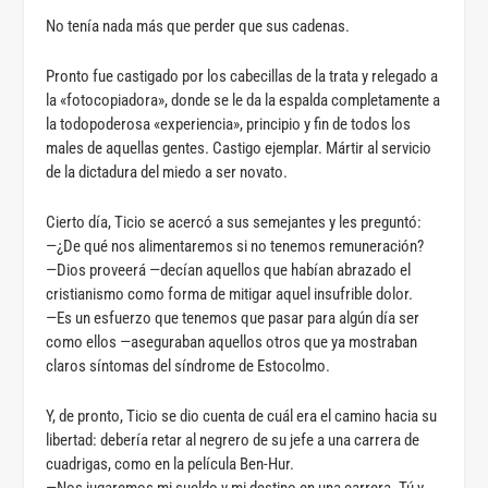
No tenía nada más que perder que sus cadenas.
Pronto fue castigado por los cabecillas de la trata y relegado a
la «fotocopiadora», donde se le da la espalda completamente a
la todopoderosa «experiencia», principio y fin de todos los
males de aquellas gentes. Castigo ejemplar. Mártir al servicio
de la dictadura del miedo a ser novato.
Cierto día, Ticio se acercó a sus semejantes y les preguntó:
—¿De qué nos alimentaremos si no tenemos remuneración?
—Dios proveerá —decían aquellos que habían abrazado el
cristianismo como forma de mitigar aquel insufrible dolor.
—Es un esfuerzo que tenemos que pasar para algún día ser
como ellos —aseguraban aquellos otros que ya mostraban
claros síntomas del síndrome de Estocolmo.
Y, de pronto, Ticio se dio cuenta de cuál era el camino hacia su
libertad: debería retar al negrero de su jefe a una carrera de
cuadrigas, como en la película Ben-Hur.
—Nos jugaremos mi sueldo y mi destino en una carrera. Tú y