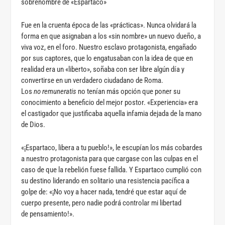
sobrenombre de «Espartaco»
Fue en la cruenta época de las «prácticas». Nunca olvidará la
forma en que asignaban a los «sin nombre» un nuevo dueño, a
viva voz, en el foro. Nuestro esclavo protagonista, engañado
por sus captores, que lo engatusaban con la idea de que en
realidad era un «liberto», soñaba con ser libre algún día y
convertirse en un verdadero ciudadano de Roma.
Los
no remuneratis
no tenían más opción que poner su
conocimiento a beneficio del mejor postor. «Experiencia» era
el castigador que justificaba aquella infamia dejada de la mano
de Dios.
«¡Espartaco, libera a tu pueblo!», le escupían los más cobardes
a nuestro protagonista para que cargase con las culpas en el
caso de que la rebelión fuese fallida. Y Espartaco cumplió con
su destino liderando en solitario una resistencia pacífica a
golpe de: «¡No voy a hacer nada, tendré que estar aquí de
cuerpo presente, pero nadie podrá controlar mi libertad
de pensamiento!».