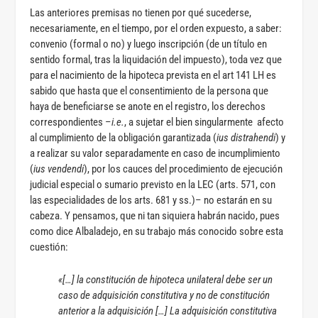
Las anteriores premisas no tienen por qué sucederse,
necesariamente, en el tiempo, por el orden expuesto, a saber:
convenio (formal o no) y luego inscripción (de un título en
sentido formal, tras la liquidación del impuesto), toda vez que
para el nacimiento de la hipoteca prevista en el art 141 LH es
sabido que hasta que el consentimiento de la persona que
haya de beneficiarse se anote en el registro, los derechos
correspondientes –
i.e.
, a sujetar el bien singularmente afecto
al cumplimiento de la obligación garantizada (
ius distrahendi
) y
a realizar su valor separadamente en caso de incumplimiento
(
ius vendendi
), por los cauces del procedimiento de ejecución
judicial especial o sumario previsto en la LEC (arts. 571, con
las especialidades de los arts. 681 y ss.)– no estarán en su
cabeza. Y pensamos, que ni tan siquiera habrán nacido, pues
como dice Albaladejo, en su trabajo más conocido sobre esta
cuestión:
«[…] la constitución de hipoteca unilateral debe ser un
caso de adquisición constitutiva y no de constitución
anterior a la adquisición […] La adquisición constitutiva