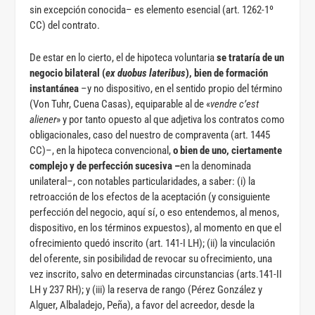
sin excepción conocida– es elemento esencial (art. 1262-1º
CC) del contrato.
De estar en lo cierto, el de hipoteca voluntaria
se trataría de un
negocio bilateral (
ex duobus lateribus
), bien de formación
instantánea
–y no dispositivo, en el sentido propio del término
(Von Tuhr, Cuena Casas), equiparable al de «
vendre c’est
aliener
» y por tanto opuesto al que adjetiva los contratos como
obligacionales, caso del nuestro de compraventa (art. 1445
CC)–, en la hipoteca convencional,
o bien de uno, ciertamente
complejo y de perfección sucesiva –
en la denominada
unilateral–, con notables particularidades, a saber: (i) la
retroacción de los efectos de la aceptación (y consiguiente
perfección del negocio, aquí sí, o eso entendemos, al menos,
dispositivo, en los términos expuestos), al momento en que el
ofrecimiento quedó inscrito (art. 141-I LH); (ii) la vinculación
del oferente, sin posibilidad de revocar su ofrecimiento, una
vez inscrito, salvo en determinadas circunstancias (arts.141-II
LH y 237 RH); y (iii) la reserva de rango (Pérez González y
Alguer, Albaladejo, Peña), a favor del acreedor, desde la