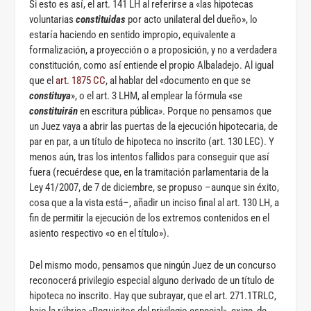
Si esto es así, el art. 141 LH al referirse a «las hipotecas
voluntarias
constituidas
por acto unilateral del dueño», lo
estaría haciendo en sentido impropio, equivalente a
formalización, a proyección o a proposición, y no a verdadera
constitución, como así entiende el propio Albaladejo. Al igual
que el
art. 1875 CC
, al hablar del «documento en que se
constituya
», o el art. 3 LHM, al emplear la fórmula «se
constituirán
en escritura pública». Porque no pensamos que
un Juez vaya a abrir las puertas de la ejecución hipotecaria, de
par en par, a un título de hipoteca no inscrito (art. 130 LEC). Y
menos aún, tras los intentos fallidos para conseguir que así
fuera (recuérdese que, en la tramitación parlamentaria de la
Ley 41/2007, de 7 de diciembre, se propuso –aunque sin éxito,
cosa que a la vista está–, añadir un inciso final al art. 130 LH, a
fin de permitir la ejecución de los extremos contenidos en el
asiento respectivo «o en el título»).
Del mismo modo, pensamos que ningún Juez de un concurso
reconocerá privilegio especial alguno derivado de un título de
hipoteca no inscrito. Hay que subrayar, que el art. 271.1TRLC,
bajo la rúbrica «Requisitos del privilegio especial», exige, de