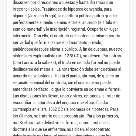
discurren por direcciones opuestas y hasta diríamos que
irreconciliables. Tratándose de hipoteca convenida, para
algunos (Jordano Fraga), la escritura pública podría quedar
perfectamente a medio camino entre el acuerdo (el título en
sentido material) y la inscripción registral. Ocuparía un lugar
intermedio. Con ello, el contrato de hipoteca lo mismo podría
ser verbal que formalizarse en documento privado,
pudiéndose después elevar a público. A fin de cuentas, nuestro
sistema es espiritualista (art. 1278 CC), sostienen. Para otros
(con Lacruz a la cabeza), el título en sentido formal no puede
deslindarse del material. La notarización debe ser coetánea al
acuerdo de voluntades. Hasta el punto, afirman, de que es un
requisito esencial del contrato, sin el cual este no puede
entenderse perfecto, lo que lo convierte en solemne o formal.
Las discusiones las llevan, unos y otros, entonces, a tratar de
escudriñar la naturaleza del negocio que el codificador
contempla en el art. 1862 CC (la promesa de hipoteca). Para
los últimos, se trataría de un precontrato. Para los primeros,
no. Si el contrato definitivo es formal, como sostiene la
doctrina a la que se enfrentan, nos dicen, el precontrato
debería serlo por igual, al exigir la jurisprudencia que los