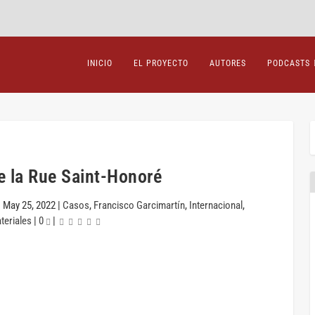
INICIO
EL PROYECTO
AUTORES
PODCASTS
de la Rue Saint-Honoré
|
May 25, 2022
|
Casos
,
Francisco Garcimartín
,
Internacional
,
teriales
|
0
|