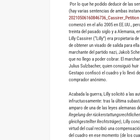
Por lo que he podido deducir de las se
(hay varias sentencias de ambas instan
20210506160846736_Cassirer_Petition F
comenzó en el año 2005 en EE.UU., per
treinta del pasado siglo y a Alemania,
Lilly Cassirer (“Lilly”) era propietaria 
de obtener un visado de salida para ella
marchante del partido nazi, Jakob Sche
que no llego a poder cobrar. El marchant
Julius Sulzbacher, quien consiguió huir 
Gestapo confiscó el cuadro y lo llevó d
comprador anónimo.
Acabada la guerra, Lilly solicitó a las 
infructuosamente: tras la última subas
amparo de una de las leyes alemanas de
Regelung der rückerstattungsrechtliche
gleichgestellter Rechtsträger)
, Lilly co
virtud del cual recibió una compensac
del cuadro en ese momento (de los cual