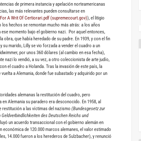
ntencias de primera instancia y apelación norteamericanas
cias, las más relevantes pueden consultarse en
or A Writ Of Certiorari.pdf (supremecourt.gov)
), el litigio
o los hechos se remontan mucho más atrás: a los años
 en ese momento bajo el gobierno nazi. Por aquel entonces,
de la obra, que había heredado de su padre. En 1939, y con el fin
 y su marido, Lilly se vio forzada a vender el cuadro a un
idwimmer, por unos 360 dólares (al cambio en esa fecha),
e nazi lo vendió, a su vez, a otro coleccionista de arte judío,
con el cuadro a Holanda. Tras la invasión de este país, la
e vuelta a Alemania, donde fue subastado y adquirido por un
autoridades alemanas la restitución del cuadro, pero
ta en Alemania su paradero era desconocido. En 1958, al
 restitución a las víctimas del nazismo
(Bundesgesetz zur
n Geldverbindlichkeiten des Deutschen Reichs und
ncluyó un acuerdo transaccional con el gobierno alemán en
ión económica de 120.000 marcos alemanes, el valor estimado
es, 14.000 fueron a los herederos de Sulzbacher), y renunció