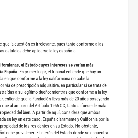
ye que la cuestión es irrelevante, pues tanto conforme a las
s estatales debe aplicarse la ley española.
ifornianas, el Estado cuyos intereses se verían más
ría España
. En primer lugar, el tribunal entiende que hay un
da en que conforme a la ley californiana no cabe la
r via de prescripción adquisitiva, en particular si se trata de
straídas a su legítimo dueño; mientras que conforme a la ley
ular, entiende que la Fundación lleva más de 20 años poseyendo
lo que al amparo del Artículo 1955 CC, tanto si fuese de mala
ropiedad del bien. A partir de aquí, considera que ambos
ada su ley en este caso, España claramente y California por la
propiedad de los residentes en su Estado. No obstante,
ñol debe prevalecer. El interés del Estado donde se encuentra