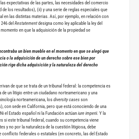
las expectativas de las partes, las necesidades del comercio
ad de los resultados), (ii) y una serie de reglas especiales que
al en las distintas materias. Así, por ejemplo, en relación con
o 246 del
Restatement
designa como ley aplicable la ley del
l momento en que la adquisición de la propiedad se
 encontraba un bien mueble en el momento en que se alegó que
cia o la adquisición de un derecho sobre ese bien por
ión rige dicha adquisición y la naturaleza del derecho
derivan de que se trata de un tribunal federal: la competencia es
va de un litigio entre un ciudadano norteamericano y una
rminología norteamericana, los
diversity cases
son
s), con sede en California, pero que está conociendo de una
. Ni el Estado español ni la Fundación actúan
iure imperii.
Y la
s si este tribunal federal, cuando su competencia viene
es y no por la naturaleza de la cuestión litigiosa, debe
conflicto federales o estatales (en concreto, las del Estado