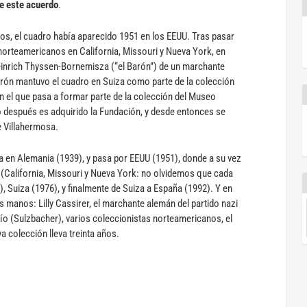
de este acuerdo
.
dos, el cuadro había aparecido 1951 en los EEUU. Tras pasar
norteamericanos en California, Missouri y Nueva York, en
einrich Thyssen-Bornemisza (“el Barón”) de un marchante
rón mantuvo el cuadro en Suiza como parte de la colección
 el que pasa a formar parte de la colección del Museo
después es adquirido la Fundación, y desde entonces se
e Villahermosa.
nza en Alemania (1939), y pasa por EEUU (1951), donde a su vez
 (California, Missouri y Nueva York: no olvidemos que cada
, Suiza (1976), y finalmente de Suiza a España (1992). Y en
s manos: Lilly Cassirer, el marchante alemán del partido nazi
ío (Sulzbacher), varios coleccionistas norteamericanos, el
ya colección lleva treinta años.