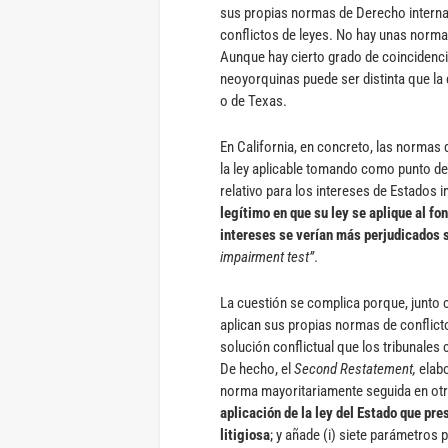
sus propias normas de Derecho internac
conflictos de leyes. No hay unas norma
Aunque hay cierto grado de coincidencia
neoyorquinas puede ser distinta que la
o de Texas.
En California, en concreto, las normas d
la ley aplicable tomando como punto de p
relativo para los intereses de Estados 
legítimo en que su ley se aplique al fon
intereses se verían más perjudicados s
impairment test”
.
La cuestión se complica porque, junto c
aplican sus propias normas de conflicto
solución conflictual que los tribunales 
De hecho, el
Second Restatement,
elab
norma mayoritariamente seguida en otr
aplicación de la ley del Estado que pre
litigiosa
; y añade (i) siete parámetros 