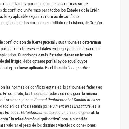
ional privado y, por consiguiente, sus normas sobre
s de conflicto uniformes para todos los Estados de la Unión.
, la ley aplicable según las normas de conflicto
 designada por las normas de conflicto de Luisiana, de Oregón
e conflicto son de fuente judicial y sus tribunales determinan
artida los intereses estatales en juego y atiende al sacrificio
implicados.
Cuando dos o más Estados tienen un interés
do del litigio, debe optarse por la ley de aquél cuyos
i su ley no fuese aplicada.
Es el llamado
“comparative
on las normas de conflicto estatales, los tribunales federales
. En concreto, los tribunales federales no siguen la misma
californianos, sino el
Second Restatement of Conflict of Laws
.
orado en los años setenta por el
American Law Institute
, es la
os Estados. El
Restatment
establece un principio general:
la
senta “la relación más significativa” con la cuestión
para valorar el peso de los distintos vínculos o conexiones