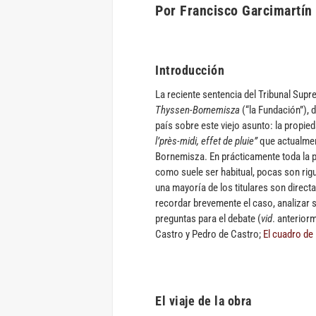
Por Francisco Garcimartín
Introducción
La reciente sentencia del Tribunal Su
Thyssen-Bornemisza
(“la Fundación”), 
país sobre este viejo asunto: la propie
l’près-midi, effet de pluie”
que actualmen
Bornemisza. En prácticamente toda la p
como suele ser habitual, pocas son rig
una mayoría de los titulares son direct
recordar brevemente el caso, analizar s
preguntas para el debate (
vid
. anterior
Castro y Pedro de Castro;
El cuadro de
El viaje de la obra