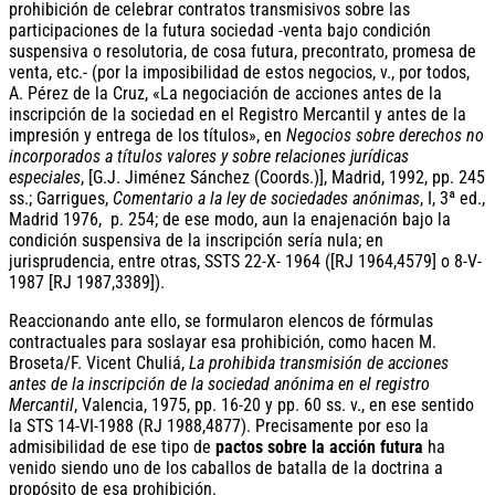
prohibición de celebrar contratos transmisivos sobre las
participaciones de la futura sociedad -venta bajo condición
suspensiva o resolutoria, de cosa futura, precontrato, promesa de
venta, etc.- (por la imposibilidad de estos negocios, v., por todos,
A. Pérez de la Cruz, «La negociación de acciones antes de la
inscripción de la sociedad en el Registro Mercantil y antes de la
impresión y entrega de los títulos», en
Negocios sobre derechos no
incorporados a títulos valores y sobre relaciones jurídicas
especiales
, [G.J. Jiménez Sánchez (Coords.)], Madrid, 1992, pp. 245
ss.; Garrigues,
Comentario a la ley de sociedades anónimas
, I, 3ª ed.,
Madrid 1976, p. 254; de ese modo, aun la enajenación bajo la
condición suspensiva de la inscripción sería nula; en
jurisprudencia, entre otras, SSTS 22-X- 1964 ([RJ 1964,4579] o 8-V-
1987 [RJ 1987,3389]).
Reaccionando ante ello, se formularon elencos de fórmulas
contractuales para soslayar esa prohibición, como hacen M.
Broseta/F. Vicent Chuliá,
La prohibida transmisión de acciones
antes de la inscripción de la sociedad anónima en el registro
Mercantil
, Valencia, 1975, pp. 16-20 y pp. 60 ss. v., en ese sentido
la STS 14-VI-1988 (RJ 1988,4877). Precisamente por eso la
admisibilidad de ese tipo de
pactos sobre la acción futura
ha
venido siendo uno de los caballos de batalla de la doctrina a
propósito de esa prohibición.