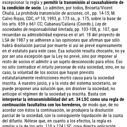
excepcionar la regla y
permitir la transmisión al causahabiente de
la condición de socio
. Lo admiten, por todos, Broseta/Vicent
Chuliá,
La prohibida transmisión de acciones
, cit., pp. 14-15; M.
Calvo Rojas, CDC, nº 10, 1993, p. 173 ss., p. 175, sobre la base de
los arts. 659 y 661 CC; Cabanas/Calavia (Coords.),
Ley de
sociedades de responsabilidad limitada
, pp. 103-108, p. 107, que
recuerdan su admisibilidad expresa en el art. 18 del proyecto de
LSA de 1987 y se adhieren a las opiniones que afirman que sólo
habrá disolución parcial por muerte si así se prevé expresamente
en el estatuto para este caso. Esa solución resulta chocante, no ya
por ser una excepción que la Ley no prevé, sino por imponer al
resto de socios el admitir a un sujeto desconocido para ellos. Eso
no sólo contradice el
intuitu
personae
de esta sociedad, sino, en su
caso, la voluntad de los socios que hayan previsto
estatutariamente restricciones
mortis causa
para la sociedad
inscrita. A nuestro juicio, y a la vista del sistema societario, se
puede proponer una solución que, sin disolver la sociedad, no
anticipe el régimen de la sociedad ya inscrita. Basta con
interpretar la intransmisibilidad del art. 34 LSC como una regla de
continuación facultativa con los herederos,
de modo que, de no
acordar con éstos la continuación, se produjera la disolución
parcial de la sociedad, con la consiguiente liquidación de la cuota
del difunto. Nótese que, en cuanto a los efectos, la regla es
similar a la de los arts. 110 y 124 LSC, cuya directa aplicación