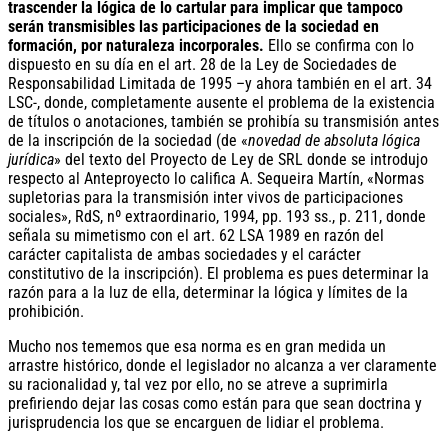
trascender la lógica de lo cartular para implicar que tampoco
serán transmisibles las participaciones de la sociedad en
formación, por naturaleza incorporales.
Ello se confirma con lo
dispuesto en su día en el art. 28 de la Ley de Sociedades de
Responsabilidad Limitada de 1995 –y ahora también en el art. 34
LSC-, donde, completamente ausente el problema de la existencia
de títulos o anotaciones, también se prohibía su transmisión antes
de la inscripción de la sociedad (de «
novedad de absoluta lógica
jurídica
» del texto del Proyecto de Ley de SRL donde se introdujo
respecto al Anteproyecto lo califica A. Sequeira Martín, «Normas
supletorias para la transmisión inter vivos de participaciones
sociales», RdS, nº extraordinario, 1994, pp. 193 ss., p. 211, donde
señala su mimetismo con el art. 62 LSA 1989 en razón del
carácter capitalista de ambas sociedades y el carácter
constitutivo de la inscripción). El problema es pues determinar la
razón para a la luz de ella, determinar la lógica y límites de la
prohibición.
Mucho nos tememos que esa norma es en gran medida un
arrastre histórico, donde el legislador no alcanza a ver claramente
su racionalidad y, tal vez por ello, no se atreve a suprimirla
prefiriendo dejar las cosas como están para que sean doctrina y
jurisprudencia los que se encarguen de lidiar el problema.