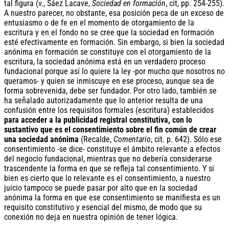
tal figura (v., Sáez Lacave,
Sociedad en formación
, cit, pp. 254-255).
A nuestro parecer, no obstante, esa posición peca de un exceso de
entusiasmo o de fe en el momento de otorgamiento de la
escritura y en el fondo no se cree que la sociedad en formación
esté efectivamente en formación. Sin embargo, si bien la sociedad
anónima en formación se constituye con el otorgamiento de la
escritura, la sociedad anónima está en un verdadero proceso
fundacional porque así lo quiere la ley -por mucho que nosotros no
queramos- y quien se inmiscuye en ese proceso, aunque sea de
forma sobrevenida, debe ser fundador. Por otro lado, también se
ha señalado autorizadamente que lo anterior resulta de una
confusión entre los requisitos formales (escritura) establecidos
para acceder a la publicidad registral constitutiva, con lo
sustantivo que es el consentimiento sobre el fin común de crear
una sociedad anónima
(Recalde,
Comentario
, cit. p. 642). Sólo ese
consentimiento -se dice- constituye el ámbito relevante a efectos
del negocio fundacional, mientras que no debería considerarse
trascendente la forma en que se refleja tal consentimiento. Y si
bien es cierto que lo relevante es el consentimiento, a nuestro
juicio tampoco se puede pasar por alto que en la sociedad
anónima la forma en que ese consentimiento se manifiesta es un
requisito constitutivo y esencial del mismo, de modo que su
conexión no deja en nuestra opinión de tener lógica.