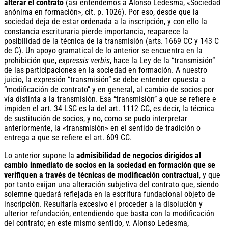
alterar el contrato
(así entendemos a Alonso Ledesma, «Sociedad
anónima en formación», cit. p. 1026). Por eso, desde que la
sociedad deja de estar ordenada a la inscripción, y con ello la
constancia escrituraria pierde importancia, reaparece la
posibilidad de la técnica de la transmisión (arts. 1669 CC y 143 C
de C). Un apoyo gramatical de lo anterior se encuentra en la
prohibición que,
expressis
verbis
, hace la Ley de la “transmisión”
de las participaciones en la sociedad en formación. A nuestro
juicio, la expresión “transmisión” se debe entender opuesta a
“modificación de contrato” y en general, al cambio de socios por
vía distinta a la transmisión. Esa “transmisión” a que se refiere e
impiden el art. 34 LSC es la del art. 1112 CC, es decir, la técnica
de sustitución de socios, y no, como se pudo interpretar
anteriormente, la «transmisión» en el sentido de tradición o
entrega a que se refiere el art. 609 CC.
Lo anterior supone la
admisibilidad de negocios dirigidos al
cambio inmediato de socios en la sociedad en formación que se
verifiquen a través de técnicas de modificación contractual
, y que
por tanto exijan una alteración subjetiva del contrato que, siendo
solemne quedará reflejada en la escritura fundacional objeto de
inscripción. Resultaría excesivo el proceder a la disolución y
ulterior refundación, entendiendo que basta con la modificación
del contrato; en este mismo sentido, v. Alonso Ledesma,