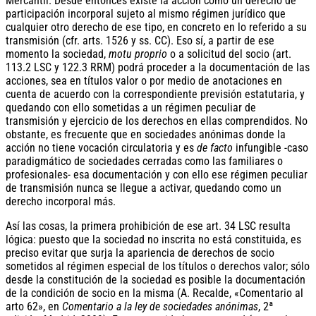
Mercantil. Desde entonces existe la acción como un derecho de
participación incorporal sujeto al mismo régimen jurídico que
cualquier otro derecho de ese tipo, en concreto en lo referido a su
transmisión (cfr. arts. 1526 y ss. CC). Eso sí, a partir de ese
momento la sociedad,
motu proprio
o a solicitud del socio (art.
113.2 LSC y 122.3 RRM) podrá proceder a la documentación de las
acciones, sea en títulos valor o por medio de anotaciones en
cuenta de acuerdo con la correspondiente previsión estatutaria, y
quedando con ello sometidas a un régimen peculiar de
transmisión y ejercicio de los derechos en ellas comprendidos. No
obstante, es frecuente que en sociedades anónimas donde la
acción no tiene vocación circulatoria y es
de facto
infungible -caso
paradigmático de sociedades cerradas como las familiares o
profesionales- esa documentación y con ello ese régimen peculiar
de transmisión nunca se llegue a activar, quedando como un
derecho incorporal más.
Así las cosas, la primera prohibición de ese art. 34 LSC resulta
lógica: puesto que la sociedad no inscrita no está constituida, es
preciso evitar que surja la apariencia de derechos de socio
sometidos al régimen especial de los títulos o derechos valor; sólo
desde la constitución de la sociedad es posible la documentación
de la condición de socio en la misma (A. Recalde, «Comentario al
arto 62», en
Comentario a la ley de sociedades anónimas
, 2ª