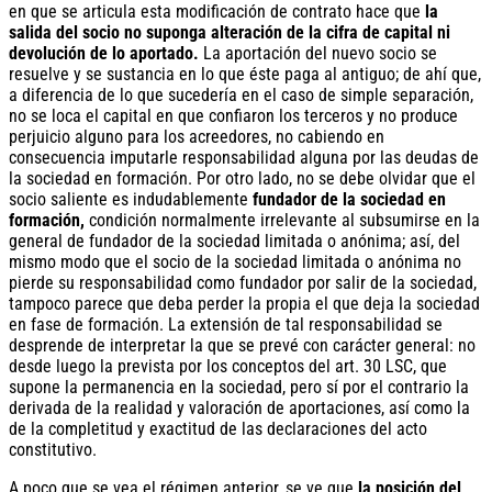
en que se articula esta modificación de contrato hace que
la
salida del socio no suponga alteración de la cifra de capital ni
devolución de lo aportado.
La aportación del nuevo socio se
resuelve y se sustancia en lo que éste paga al antiguo; de ahí que,
a diferencia de lo que sucedería en el caso de simple separación,
no se loca el capital en que confiaron los terceros y no produce
perjuicio alguno para los acreedores, no cabiendo en
consecuencia imputarle responsabilidad alguna por las deudas de
la sociedad en formación. Por otro lado, no se debe olvidar que el
socio saliente es indudablemente
fundador de la sociedad en
formación,
condición normalmente irrelevante al subsumirse en la
general de fundador de la sociedad limitada o anónima; así, del
mismo modo que el socio de la sociedad limitada o anónima no
pierde su responsabilidad como fundador por salir de la sociedad,
tampoco parece que deba perder la propia el que deja la sociedad
en fase de formación. La extensión de tal responsabilidad se
desprende de interpretar la que se prevé con carácter general: no
desde luego la prevista por los conceptos del art. 30 LSC, que
supone la permanencia en la sociedad, pero sí por el contrario la
derivada de la realidad y valoración de aportaciones, así como la
de la completitud y exactitud de las declaraciones del acto
constitutivo.
A poco que se vea el régimen anterior, se ve que
la posición del