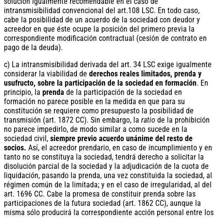
solución igualmente recomendable en el caso de
intransmisibilidad convencional del art.108 LSC. En todo caso,
cabe la posibilidad de un acuerdo de la sociedad con deudor y
acreedor en que éste ocupe la posición del primero previa la
correspondiente modificación contractual (cesión de contrato en
pago de la deuda).
c) La intransmisibilidad derivada del art. 34 LSC exige igualmente
considerar la viabilidad de
derechos reales limitados, prenda y
usufructo, sobre la participación de la sociedad en formación
. En
principio, la
prenda
de la participación de la sociedad en
formación no parece posible en la medida en que para su
constitución se requiere como presupuesto la posibilidad de
transmisión (art. 1872 CC). Sin embargo, la
ratio
de la prohibición
no parece impedirlo, de modo similar a como sucede en la
sociedad civil,
siempre previo acuerdo unánime del resto de
socios.
Así, el acreedor prendario, en caso de incumplimiento y en
tanto no se constituya la sociedad, tendrá derecho a solicitar la
disolución parcial de la sociedad y la adjudicación de la cuota de
liquidación, pasando la prenda, una vez constituida la sociedad, al
régimen común de la limitada; y en el caso de irregularidad, al del
art. 1696 CC. Cabe la promesa de constituir prenda sobre las
participaciones de la futura sociedad (art. 1862 CC), aunque la
misma sólo producirá la correspondiente acción personal entre los