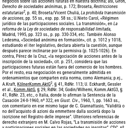
negocios sobre las acciones futuras en nuestra doctrina; así, Girón,
Derecho de sociedades anónimas
, p. 172; Broseta,
Restricciones
2
estatutarias
, p. 40; Broseta/Vicent Chuliá,
La prohibida transmisión
de acciones
, pp. 55 ss., esp. pp. 58 ss.; U.Nieto Carol, «Régimen
jurídico de las participaciones sociales. La transmisión», en
La
reforma de la Ley de sociedades de responsabilidad limitada
,
Madrid, 1995, pp. 323 ss., p. pp. 330-334, etc. También Alonso
Ledesma, «Sociedad anónima en formación», cit. p. 1012 y 1018,
estudiando el iter legislativo, declara abierta la cuestión, aunque
después parece inclinarse por la permisiva (p. 1025-1026). En
contra, Pérez de la Cruz, «la negociación de acciones antes de la
inscripción de la sociedad», cit. p. 251, considera que las
participaciones futuras están fuera del comercio de los hombres.
Por el resto, esa negociación es generalmente admitida en
ordenamientos que comparten esta norma, como Alemania; p.ej.,
2
A.Kraft,
KölnerKomm.AktG
, § 41, RdNr. 113; U. Eckhardt, Gessler
et al.,
Komm.AktG
, § 29, RdNr. 34; Godin/Wilhemi, Komm.AktG3, §
41, RdNr. 23, etc., o Italia, donde lo afirman la Sentencia de la
Casación 24-Il-1960, nº 322, en
Giust.
Civ
., 1960, 1, pp. 1663 ss.,
con comentario en ese mismo lugar de C. Giannattasio, “Validità o
no dell’acquisto di azioni da emmettere dalla società dopo la
iscrizione nel Registro delle imprese”. Ulteriores referencias de
derecho extranjero en M. Calvo Rojas, “La transmisión de acciones
y participaciones sociales en las sociedades no inscritas”, CDC, nº