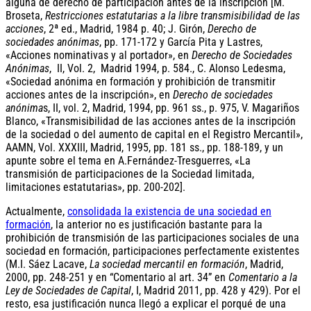
alguna de derecho de participación antes de la inscripción [M.
Broseta,
Restricciones estatutarias a la libre transmisibilidad de las
acciones
, 2ª ed., Madrid, 1984 p. 40; J. Girón,
Derecho de
sociedades anónimas
, pp. 171-172 y García Pita y Lastres,
«Acciones nominativas y al portador», en
Derecho de Sociedades
Anónimas
, II, Vol. 2, Madrid 1994, p. 584., C. Alonso Ledesma,
«Sociedad anónima en formación y prohibición de transmitir
acciones antes de la inscripción», en
Derecho de sociedades
anónima
s, II, vol. 2, Madrid, 1994, pp. 961 ss., p. 975, V. Magariños
Blanco, «Transmisibilidad de las acciones antes de la inscripción
de la sociedad o del aumento de capital en el Registro Mercantil»,
AAMN, Vol. XXXIII, Madrid, 1995, pp. 181 ss., pp. 188-189, y un
apunte sobre el tema en A.Fernández-Tresguerres, «La
transmisión de participaciones de la Sociedad limitada,
limitaciones estatutarias», pp. 200-202].
Actualmente,
consolidada la existencia de una sociedad en
formación
, la anterior no es justificación bastante para la
prohibición de transmisión de las participaciones sociales de una
sociedad en formación, participaciones perfectamente existentes
(M.I. Sáez Lacave,
La sociedad mercantil en formación
, Madrid,
2000, pp. 248-251 y en “Comentario al art. 34” en
Comentario a la
Ley de Sociedades de Capital
, I, Madrid 2011, pp. 428 y 429). Por el
resto, esa justificación nunca llegó a explicar el porqué de una