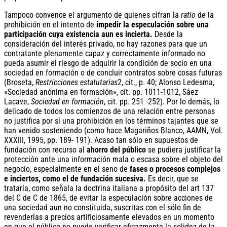
Tampoco convence el argumento de quienes cifran la
ratio
de la
prohibición en el intento de
impedir la especulación sobre una
participación cuya existencia aun es incierta.
Desde la
consideración del interés privado, no hay razones para que un
contratante plenamente capaz y correctamente informado no
pueda asumir el riesgo de adquirir la condición de socio en una
sociedad en formación o de concluir contratos sobre cosas futuras
(Broseta,
Restricciones estatutarias
2, cit., p. 40; Alonso Ledesma,
«Sociedad anónima en formación», cit. pp. 1011-1012, Sáez
Lacave,
Sociedad en formación
, cit. pp. 251 -252). Por lo demás, lo
delicado de todos los comienzos de una relación entre personas
no justifica por sí una prohibición en los términos tajantes que se
han venido sosteniendo (como hace Magariños Blanco, AAMN, Vol.
XXXIII, 1995, pp. 189- 191). Acaso tan sólo en supuestos de
fundación con recurso al
ahorro del público
se pudiera justificar la
protección ante una información mala o escasa sobre el objeto del
negocio, especialmente en el seno de
fases o procesos complejos
e inciertos, como el de fundación sucesiva.
Es decir, que se
trataría, como señala la doctrina italiana a propósito del art 137
del C de C de 1865, de evitar la especulación sobre acciones de
una sociedad aun no constituida, suscritas con el sólo fin de
revenderlas a precios artificiosamente elevados en un momento
en que el público no puede verificar eficazmente la solidez de la