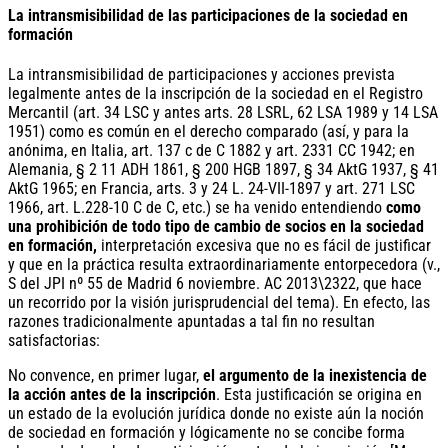
La intransmisibilidad de las participaciones de la sociedad en
formación
La intransmisibilidad de participaciones y acciones prevista
legalmente antes de la inscripción de la sociedad en el Registro
Mercantil (art. 34 LSC y antes arts. 28 LSRL, 62 LSA 1989 y 14 LSA
1951) como es común en el derecho comparado (así, y para la
anónima, en Italia, art. 137 c de C 1882 y art. 2331 CC 1942; en
Alemania, § 2 11 ADH 1861, § 200 HGB 1897, § 34 AktG 1937, § 41
AktG 1965; en Francia, arts. 3 y 24 L. 24-VII-1897 y art. 271 LSC
1966, art. L.228-10 C de C, etc.) se ha venido entendiendo
como
una prohibición de todo tipo de cambio de socios en la sociedad
en formación,
interpretación excesiva que no es fácil de justificar
y que en la práctica resulta extraordinariamente entorpecedora (v.,
S del JPI nº 55 de Madrid 6 noviembre. AC 2013\2322, que hace
un recorrido por la visión jurisprudencial del tema). En efecto, las
razones tradicionalmente apuntadas a tal fin no resultan
satisfactorias:
No convence, en primer lugar,
el argumento de la inexistencia de
la acción antes de la inscripción
. Esta justificación se origina en
un estado de la evolución jurídica donde no existe aún la noción
de sociedad en formación y lógicamente no se concibe forma