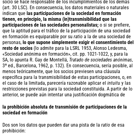
socio se hace responsable de los incumplimientos de los demás
(art. 30 LSC). En consecuencia, los datos materiales o naturales
indican que
las participaciones de la sociedad en formación
tienen, en principio, la misma (in)transmisibilidad que las
participaciones de las sociedades personalistas;
o si se prefiere,
que la aptitud para el tráfico de la participación de una sociedad
en formación es equiparable por su
ratio
a la de una sociedad de
personas,
lo que supone simplemente exigir el consentimiento del
resto de socios
(lo admite para la LSRL 1953, Alonso Ledesma,
«Sociedad anónima en formación», cit. pp. 1021-1022, y, para la
SA, lo apunta R. Gay de Montellá,
Tratado de sociedades anónimas
,
3ª ed., Barcelona, 1962, p. 132). En consecuencia, sería posible, al
menos teóricamente, que los socios previesen una cláusula
específica para la transmisibilidad de estas participaciones, o, en
el caso de la limitada, parecería razonable aplicar el
intuitu
y las
restricciones previstas para la sociedad constituida. A partir de lo
anterior, se puede aún intentar una justificación dogmática de
la prohibición absoluta de transmisión de participaciones de la
sociedad en formación
Dos son los datos que pueden dar una pista de la
ratio
de esa
prohibición: