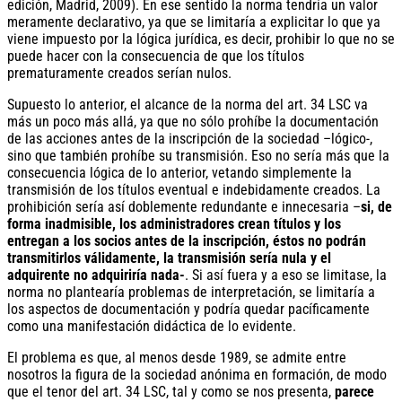
edición, Madrid, 2009). En ese sentido la norma tendría un valor
meramente declarativo, ya que se limitaría a explicitar lo que ya
viene impuesto por la lógica jurídica, es decir, prohibir lo que no se
puede hacer con la consecuencia de que los títulos
prematuramente creados serían nulos.
Supuesto lo anterior, el alcance de la norma del art. 34 LSC va
más un poco más allá, ya que no sólo prohíbe la documentación
de las acciones antes de la inscripción de la sociedad –lógico-,
sino que también prohíbe su transmisión. Eso no sería más que la
consecuencia lógica de lo anterior, vetando simplemente la
transmisión de los títulos eventual e indebidamente creados. La
prohibición sería así doblemente redundante e innecesaria –
si, de
forma inadmisible, los administradores crean títulos y los
entregan a los socios antes de la inscripción, éstos no podrán
transmitirlos válidamente, la transmisión sería nula y el
adquirente no adquiriría nada-
. Si así fuera y a eso se limitase, la
norma no plantearía problemas de interpretación, se limitaría a
los aspectos de documentación y podría quedar pacíficamente
como una manifestación didáctica de lo evidente.
El problema es que, al menos desde 1989, se admite entre
nosotros la figura de la sociedad anónima en formación, de modo
que el tenor del art. 34 LSC, tal y como se nos presenta,
parece