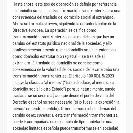
Hasta ahora, este tipo de operación se definía por referencia
al domicilio social: una transformación transfronteriza era una
consecuencia
del traslado del domicilio social al extranjero.
Ahora se formula al revés, siguiendo la caracterización de la
Directiva europea. La operación se califica como
transformación transfronteriza, en la medida en que hay un
cambio del estatuto jurídico nacional de la sociedad, y ello
conlleva necesariamente que el domicilio social – entendido
como domicilio estatutario o registral – se traslade al
extranjero. El traslado de domicilio se concibe como
consecuencia
de la voluntad de los socios de llevar a cabo una
transformación transfronteriza. El artículo 100 RDL 5/2023
incluye la cláusula ‘al menos’ (“trasladándose, al menos, su
domicilio social a otro Estado”) porque naturalmente, puede
trasladarse su sede
real,
aunque desde el punto de vista del
Derecho español no sea necesario (si lo fuese, la expresión ‘al
menos’ no tendría sentido). Como hemos dicho, además del
cambio de
lex societatis,
esta transformación transfronteriza
puede ir acompañada de un cambio de tipo societario: una
sociedad limitada española puede transformarse en sociedad