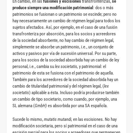
En cambio, en las
fusiones y escisiones
transfronterizas,
se
produce siempre una modificación patrimonial
: dos o más
patrimonios se fusionan o un patrimonio se escinde; pero no
hay necesariamente un cambio de régimen legal para todos los
sujetos afectados. Así, por ejemplo, en el caso de una fusión
transfronteriza por absorción, para los socios y acreedores
de la sociedad absorbente, no hay cambio de régimen legal,
simplemente se absorbe un patrimonio, i.e., un conjunto de
activos y pasivos por vía de sucesión universal. Por su parte,
para los socios de la sociedad absorbida hay un cambio de ley
personal, i.e., cambia su
lex societatis,
y patrimonial: el
patrimonio de esta se fusiona con el patrimonio de aquella.
También para los acreedores de la sociedad absorbida hay un
cambio de titularidad patrimonial y del régimen legal, (
lex
societatis
) aplicable a ésta. Incluso podría producirse también
un cambio de tipo societario, como cuando, por ejemplo, una
SL alemana (
GmbH)
es absorbida por una SA española.
Sucede lo mismo,
mutatis mutandi,
en las escisiones. No hay
modificación societaria, pero sí patrimonial en el caso de una
escisión parcial para los socios y acreedores que permanecen