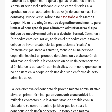
también es la que mejor explica algunas relaciones entre la
Administración y el ciudadano que no están dirigidas a la
aprobación de un acto administrativo (ni de una norma, ni un
contrato). Puede verse sobre esto
este trabajo
de Marcos
Vaquer.
No existe ningún motivo dogmático convincente para
limitar el concepto de procedimiento administrativo al tipo
del que se resuelve mediante una decisión formal.
Como en el
“procedimiento decisorio”, se da en el procedimiento a través
del que se llevan a cabo ciertas prestaciones “reales” o
“materiales” (asistencia sanitaria, atención a una persona
dependiente, etc.) un proceso de obtención y elaboración de
información dirigido a la consecución de un fin perteneciente
al ámbito de la actuación administrativa, por mucho que ese fin
no consista en la adopción de una decisión en forma de acto
administrativo.
La idea directiva del concepto de procedimiento administrativo
sirve, en primer término, para
reconducir a una unidad
los
múltiples contactos que la Administración entabla con un
ciudadano (o con otro sujeto jurídico-público) para la
consecución de un fin concreto. En torno a esa misma