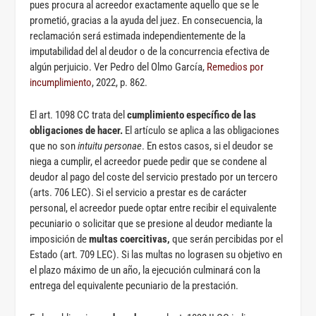
pues procura al acreedor exactamente aquello que se le
prometió, gracias a la ayuda del juez. En consecuencia, la
reclamación será estimada independientemente de la
imputabilidad del al deudor o de la concurrencia efectiva de
algún perjuicio. Ver Pedro del Olmo García,
Remedios por
incumplimiento
, 2022, p. 862.
El art. 1098 CC trata del
cumplimiento específico de las
obligaciones de hacer.
El artículo se aplica a las obligaciones
que no son
intuitu personae
. En estos casos, si el deudor se
niega a cumplir, el acreedor puede pedir que se condene al
deudor al pago del coste del servicio prestado por un tercero
(arts. 706 LEC). Si el servicio a prestar es de carácter
personal, el acreedor puede optar entre recibir el equivalente
pecuniario o solicitar que se presione al deudor mediante la
imposición de
multas coercitivas,
que serán percibidas por el
Estado (art. 709 LEC). Si las multas no lograsen su objetivo en
el plazo máximo de un año, la ejecución culminará con la
entrega del equivalente pecuniario de la prestación.