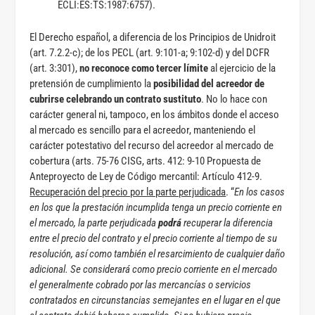
ECLI:ES:TS:1987:6757).
El Derecho español, a diferencia de los Principios de Unidroit
(art. 7.2.2-c); de los PECL (art. 9:101-a; 9:102-d) y del DCFR
(art. 3:301),
no reconoce como tercer límite
al ejercicio de la
pretensión de cumplimiento la
posibilidad del acreedor de
cubrirse celebrando un contrato sustituto
. No lo hace con
carácter general ni, tampoco, en los ámbitos donde el acceso
al mercado es sencillo para el acreedor, manteniendo el
carácter potestativo del recurso del acreedor al mercado de
cobertura (arts. 75-76 CISG, arts. 412: 9-10 Propuesta de
Anteproyecto de Ley de Código mercantil: Artículo 412-9.
Recuperación del precio por la parte perjudicada
. “
En los casos
en los que la prestación incumplida tenga un precio corriente en
el mercado, la parte perjudicada
podrá
recuperar la diferencia
entre el precio del contrato y el precio corriente al tiempo de su
resolución, así como también el resarcimiento de cualquier daño
adicional. Se considerará como precio corriente en el mercado
el generalmente cobrado por las mercancías o servicios
contratados en circunstancias semejantes en el lugar en el que