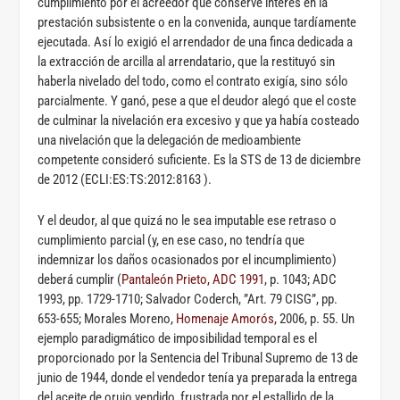
cumplimiento por el acreedor que conserve interés en la
prestación subsistente o en la convenida, aunque tardíamente
ejecutada. Así lo exigió el arrendador de una finca dedicada a
la extracción de arcilla al arrendatario, que la restituyó sin
haberla nivelado del todo, como el contrato exigía, sino sólo
parcialmente. Y ganó, pese a que el deudor alegó que el coste
de culminar la nivelación era excesivo y que ya había costeado
una nivelación que la delegación de medioambiente
competente consideró suficiente. Es la STS de 13 de diciembre
de 2012 (ECLI:ES:TS:2012:8163 ).
Y el deudor, al que quizá no le sea imputable ese retraso o
cumplimiento parcial (y, en ese caso, no tendría que
indemnizar los daños ocasionados por el incumplimiento)
deberá cumplir (
Pantaleón Prieto, ADC 1991
, p. 1043; ADC
1993, pp. 1729-1710; Salvador Coderch, ”Art. 79 CISG”, pp.
653-655; Morales Moreno,
Homenaje Amorós,
2006, p. 55. Un
ejemplo paradigmático de imposibilidad temporal es el
proporcionado por la Sentencia del Tribunal Supremo de 13 de
junio de 1944, donde el vendedor tenía ya preparada la entrega
del aceite de orujo vendido, frustrada por el estallido de la