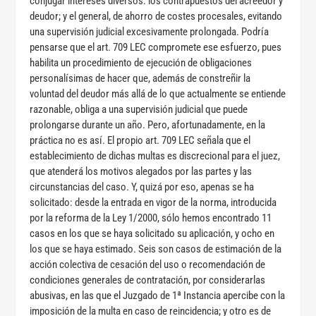
conjugar intereses diversos: los contrapuestos del acreedor y
deudor; y el general, de ahorro de costes procesales, evitando
una supervisión judicial excesivamente prolongada. Podría
pensarse que el art. 709 LEC compromete ese esfuerzo, pues
habilita un procedimiento de ejecución de obligaciones
personalísimas de hacer que, además de constreñir la
voluntad del deudor más allá de lo que actualmente se entiende
razonable, obliga a una supervisión judicial que puede
prolongarse durante un año. Pero, afortunadamente, en la
práctica no es así. El propio art. 709 LEC señala que el
establecimiento de dichas multas es discrecional para el juez,
que atenderá los motivos alegados por las partes y las
circunstancias del caso. Y, quizá por eso, apenas se ha
solicitado: desde la entrada en vigor de la norma, introducida
por la reforma de la Ley 1/2000, sólo hemos encontrado 11
casos en los que se haya solicitado su aplicación, y ocho en
los que se haya estimado. Seis son casos de estimación de la
acción colectiva de cesación del uso o recomendación de
condiciones generales de contratación, por considerarlas
abusivas, en las que el Juzgado de 1ª Instancia apercibe con la
imposición de la multa en caso de reincidencia; y otro es de