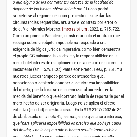
o que alguno de los contratantes carezca de la facultad de
disponer de los bienes objeto del mismo.
” Luego podrá
someterse al régimen de incumplimiento o, si se dan las
circunstancias requeridas, anularse el contrato por error o
dolo. Vid. Morales Moreno,
Impossibilium
, 2022, p. 715, 722.
Como argumenta Pantaleón, considerar nulo el contrato que
recaiga sobre un objeto imposible no responde a una
exigencia de lógica jurídica imperativa, como bien demuestra
el propio CC salvando la validez – y la responsabilidad en la
medida del interés de cumplimiento- de la cesión de un crédito
inexistente (art. 1529.1 CC) Pantaleón Prieto, 1993, p. 351. Y a
nuestros jueces tampoco parece convencerles que,
conociendo o debiendo conocer el deudor esa imposibilidad
del objeto, pueda librarse de indemnizar al acreedor en la
medida del beneficio que el contrato habría de reportarle por el
mero hecho de ser originaria. Luego no se aplica el efecto
extintivo (nulidad) en estos casos. En la STS 3107/2002 de 30
de abril, citada en la nota 42, leemos, en lo que ahora interesa,
que ”
para aplicar la imposibilidad es preciso que no haya culpa
del deudor, y no la hay cuando el hecho resulta imprevisible e
irresistible (…). La jurisprudencia la excluye cuando resulta