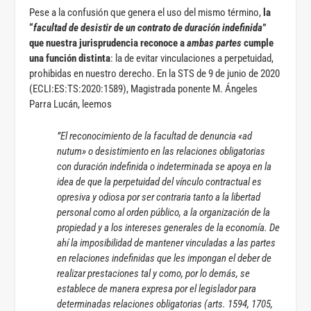
Pese a la confusión que genera el uso del mismo término,
la
“
facultad de desistir de un contrato de duración indefinida
”
que nuestra jurisprudencia reconoce a
ambas partes
cumple
una función distinta
: la de evitar vinculaciones a perpetuidad,
prohibidas en nuestro derecho. En la STS de 9 de junio de 2020
(ECLI:ES:TS:2020:1589), Magistrada ponente M. Ángeles
Parra Lucán, leemos
”El reconocimiento de la facultad de denuncia «ad
nutum» o desistimiento en las relaciones obligatorias
con duración indefinida o indeterminada se apoya en la
idea de que la perpetuidad del vínculo contractual es
opresiva y odiosa por ser contraria tanto a la libertad
personal como al orden público, a la organización de la
propiedad y a los intereses generales de la economía. De
ahí la imposibilidad de mantener vinculadas a las partes
en relaciones indefinidas que les impongan el deber de
realizar prestaciones tal y como, por lo demás, se
establece de manera expresa por el legislador para
determinadas relaciones obligatorias (arts. 1594, 1705,