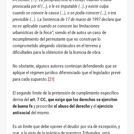
provocada por él (…), o le es imputable (..), y existe culpa
cuando se conoce la causa (…), o se podía conocer (…), o era
previsible (…). La Sentencia de 17 de marzo de 1997 declara que
no es aplicable cuando se conocen las limitaciones
urbanísticas de la finca”,
siendo el de autos un caso de
incumplimiento del permutante que no construye lo
comprometido alegando obstáculos en el terreno y
dificultades para la obtención de la licencia de obra.
No obstante, algunos autores continúan defendiendo que se
aplique el régimen jurídico diferenciado que el legislador prevé
para cada supuesto.
[21]
El segundo límite de la pretensión de cumplimiento específico
deriva del
art. 7 CC, que exige que los derechos se ejerciten
de
buena fe
y proscribe
el abuso del derecho
y el
ejercicio
antisocial
del mismo.
Es un límite que debe oponer el deudor por vía de excepción, y
que, a la vista de la práctica de nuestros Tribunales, será