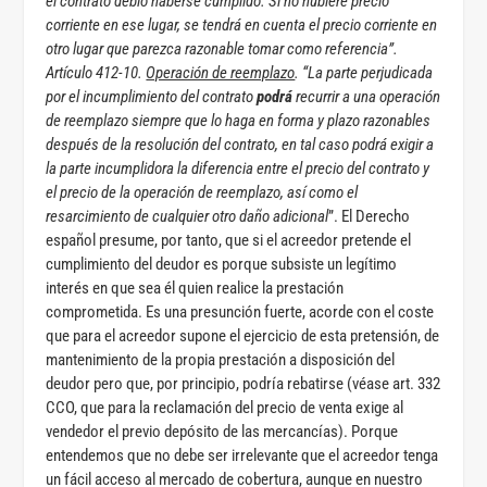
el contrato debió haberse cumplido. Si no hubiere precio
corriente en ese lugar, se tendrá en cuenta el precio corriente en
otro lugar que parezca razonable tomar como referencia”.
Artículo 412-10.
Operación de reemplazo
. “La parte perjudicada
por el incumplimiento del contrato
podrá
recurrir a una operación
de reemplazo siempre que lo haga en forma y plazo razonables
después de la resolución del contrato, en tal caso podrá exigir a
la parte incumplidora la diferencia entre el precio del contrato y
el precio de la operación de reemplazo, así como el
resarcimiento de cualquier otro daño adicional
”. El Derecho
español presume, por tanto, que si el acreedor pretende el
cumplimiento del deudor es porque subsiste un legítimo
interés en que sea él quien realice la prestación
comprometida. Es una presunción fuerte, acorde con el coste
que para el acreedor supone el ejercicio de esta pretensión, de
mantenimiento de la propia prestación a disposición del
deudor pero que, por principio, podría rebatirse (véase art. 332
CCO, que para la reclamación del precio de venta exige al
vendedor el previo depósito de las mercancías). Porque
entendemos que no debe ser irrelevante que el acreedor tenga
un fácil acceso al mercado de cobertura, aunque en nuestro