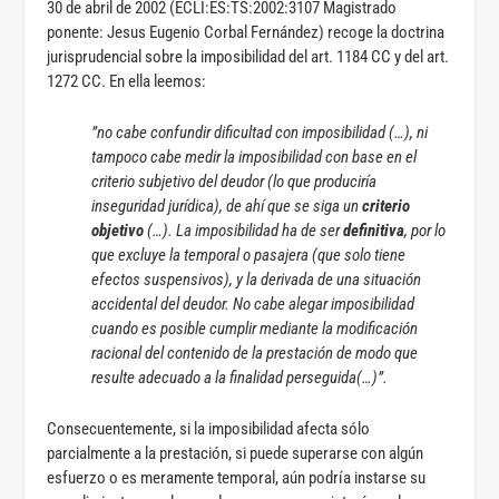
30 de abril de 2002 (ECLI:ES:TS:2002:3107 Magistrado
ponente: Jesus Eugenio Corbal Fernández) recoge la doctrina
jurisprudencial sobre la imposibilidad del art. 1184 CC y del art.
1272 CC. En ella leemos:
”no cabe confundir dificultad con imposibilidad (…), ni
tampoco cabe medir la imposibilidad con base en el
criterio subjetivo del deudor (lo que produciría
inseguridad jurídica), de ahí que se siga un
criterio
objetivo
(…). La imposibilidad ha de ser
definitiva
, por lo
que excluye la temporal o pasajera (que solo tiene
efectos suspensivos), y la derivada de una situación
accidental del deudor. No cabe alegar imposibilidad
cuando es posible cumplir mediante la modificación
racional del contenido de la prestación de modo que
resulte adecuado a la finalidad perseguida(…)”.
Consecuentemente, si la imposibilidad afecta sólo
parcialmente a la prestación, si puede superarse con algún
esfuerzo o es meramente temporal, aún podría instarse su