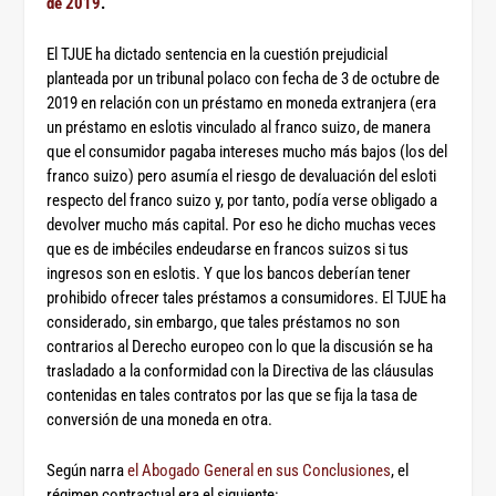
de 2019
.
El TJUE ha dictado sentencia en la cuestión prejudicial
planteada por un tribunal polaco con fecha de 3 de octubre de
2019 en relación con un préstamo en moneda extranjera (era
un préstamo en eslotis vinculado al franco suizo, de manera
que el consumidor pagaba intereses mucho más bajos (los del
franco suizo) pero asumía el riesgo de devaluación del esloti
respecto del franco suizo y, por tanto, podía verse obligado a
devolver mucho más capital. Por eso he dicho muchas veces
que es de imbéciles endeudarse en francos suizos si tus
ingresos son en eslotis. Y que los bancos deberían tener
prohibido ofrecer tales préstamos a consumidores. El TJUE ha
considerado, sin embargo, que tales préstamos no son
contrarios al Derecho europeo con lo que la discusión se ha
trasladado a la conformidad con la Directiva de las cláusulas
contenidas en tales contratos por las que se fija la tasa de
conversión de una moneda en otra.
Según narra
el Abogado General en sus Conclusiones
, el
régimen contractual era el siguiente: