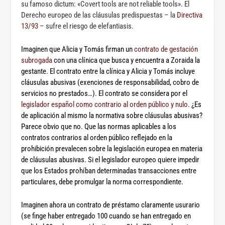
su famoso dictum: «Covert tools are not reliable tools». El
Derecho europeo de las cláusulas predispuestas – la
Directiva
13/93
– sufre el riesgo de elefantiasis.
Imaginen que Alicia y Tomás firman un
contrato de gestación
subrogada
con una clínica que busca y encuentra a Zoraida la
gestante. El contrato entre la clínica y Alicia y Tomás incluye
cláusulas abusivas (exenciones de responsabilidad, cobro de
servicios no prestados…). El contrato se considera por el
legislador español como contrario al orden público y nulo
. ¿Es
de aplicación al mismo la normativa sobre cláusulas abusivas?
Parece obvio que no. Que las normas aplicables a los
contratos contrarios al orden público reflejado en la
prohibición prevalecen sobre la legislación europea en materia
de cláusulas abusivas. Si el legislador europeo quiere impedir
que los Estados prohíban determinadas transacciones entre
particulares, debe promulgar la norma correspondiente.
Imaginen ahora un contrato de préstamo claramente usurario
(se finge haber entregado 100 cuando se han entregado en