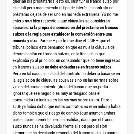
querían los prestatarios, esto es, sustituir el franco suizo por
el esloti pero manteniendo el tipo de interés, el contrato de
préstamo dejaba de ser uno en moneda extranjera. Yo no me
entero muy bien respecto a qué cláusulas se consideran
abusivas:
si la propia denominación del préstamo en francos
suizos o la regla para establecer la conversión entre una
moneda y otra
. Parece – por lo que dice el TJUE – que el
tribunal polaco está pensando en que es nula la cláusula de
denominación en francos suizos, en la línea de lo que
explicaba yo al principio: un consumidor que no tiene ingresos
en francos suizos
no debe endeudarse en francos suizos
.
Pero en tal caso, la nulidad del contrato no debería basarse en
la legislación de cláusulas abusivas sino en las normas sobre
vicios del consentimiento (dolo del banco que no podía
ignorar que ese negocio es muy arriesgado para el
consumidor) o incluso en las normas sobre usura. Pero el
TJUE ya había dicho que estos contratos no eran nulos y había
dicho también que el riesgo de cambio (que asumen ambas
partes aparentemente pero en realidad, dado que el franco
suizo nunca se ha devaluado frente al sloti pero el sloti
siempre se ha devaluado respecto del franco suizo, lo asume