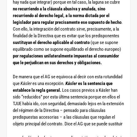
hay nada que integrar) porque en tal caso, la laguna se cubre
no recurriendo a la cláusula abusiva y anulada, sino
recurriendo al derecho legal, a la norma dictada por el
legislador para regular precisamente ese supuesto de hecho
.
Con ello, la integración del contrato sirve, precisamente, a la
finalidad de la Directiva que es evitar que los predisponentes
sustituyan el derecho aplicable al contrato
(que se supone
equilibrado como se supone equilibrado el derecho europeo)
por regulaciones unilateralmente impuestas al consumidor
que le perjudican en sus derechos y obligaciones.
De manera que el AG se equivoca al decir con esta rotundidad
que
Kásler
es una excepción.
Kásler
es la sentencia que
establece la regla general.
Los casos previos a Kásler han
sido “reducidos” por esta última sentencia porque en ellos el
TJUE había ido, con seguridad, demasiado lejos en la extensión
del régimen de la Directiva – pensado para cláusulas
predispuestas accesorias – a las cláusulas que regulan el
objeto principal del contrato. Dice el AG que se puede sustituir