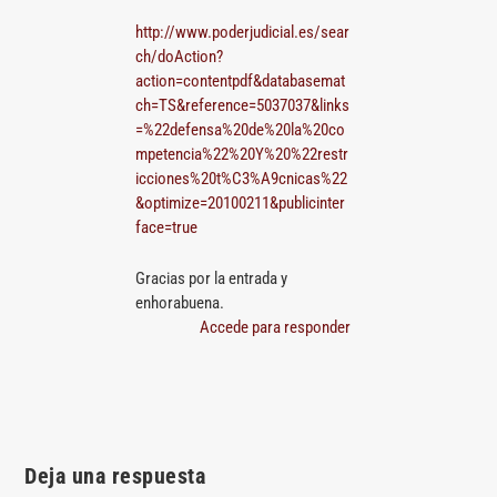
http://www.poderjudicial.es/sear
ch/doAction?
action=contentpdf&databasemat
ch=TS&reference=5037037&links
=%22defensa%20de%20la%20co
mpetencia%22%20Y%20%22restr
icciones%20t%C3%A9cnicas%22
&optimize=20100211&publicinter
face=true
Gracias por la entrada y
enhorabuena.
Accede para responder
Deja una respuesta