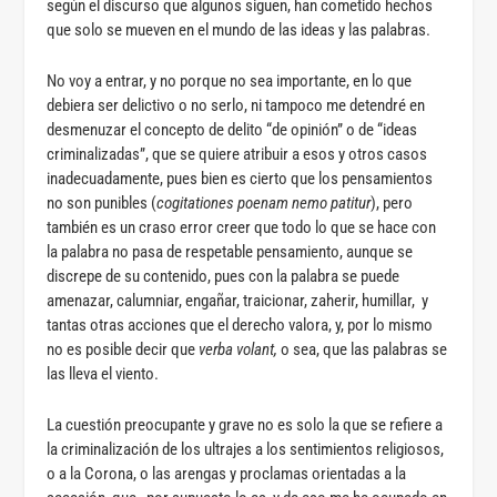
según el discurso que algunos siguen, han cometido hechos
que solo se mueven en el mundo de las ideas y las palabras.
No voy a entrar, y no porque no sea importante, en lo que
debiera ser delictivo o no serlo, ni tampoco me detendré en
desmenuzar el concepto de delito “de opinión” o de “ideas
criminalizadas”, que se quiere atribuir a esos y otros casos
inadecuadamente, pues bien es cierto que los pensamientos
no son punibles (
cogitationes poenam nemo patitur
), pero
también es un craso error creer que todo lo que se hace con
la palabra no pasa de respetable pensamiento, aunque se
discrepe de su contenido, pues con la palabra se puede
amenazar, calumniar, engañar, traicionar, zaherir, humillar, y
tantas otras acciones que el derecho valora, y, por lo mismo
no es posible decir que
verba volant,
o sea, que las palabras se
las lleva el viento.
La cuestión preocupante y grave no es solo la que se refiere a
la criminalización de los ultrajes a los sentimientos religiosos,
o a la Corona, o las arengas y proclamas orientadas a la