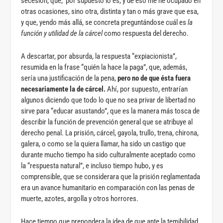
secesión, que, por supuesto lo es, y de eso me he ocupado en
otras ocasiones, sino otra, distinta y tan o más grave que esa,
y que, yendo más allá, se concreta preguntándose cuál es
la
función y utilidad de la cárcel
como respuesta del derecho.
A descartar, por absurda, la respuesta “expiacionista”,
resumida en la frase “quién la hace la paga”, que, además,
sería una justificación de la pena,
pero no de que ésta fuera
necesariamente la de cárcel.
Ahí, por supuesto, entrarían
algunos diciendo que todo lo que no sea privar de libertad no
sirve para “educar asustando”, que es la manera más tosca de
describir la función de prevención general que se atribuye al
derecho penal. La prisión, cárcel, gayola, trullo, trena, chirona,
galera, o como se la quiera llamar, ha sido un castigo que
durante mucho tiempo ha sido culturalmente aceptado como
la “respuesta natural”, e incluso tiempo hubo, y es
comprensible, que se considerara que la prisión reglamentada
era un avance humanitario en comparación con las penas de
muerte, azotes, argolla y otros horrores.
Hace tiempo que prepondera la idea de que ante la temibilidad