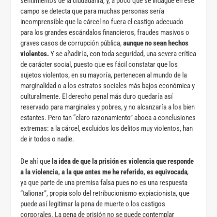
sentimientos de la ciudadanía, y, a poco que se indague en ese
campo se detecta que para muchas personas sería
incomprensible que la cárcel no fuera el castigo adecuado
para los grandes escándalos financieros, fraudes masivos o
graves casos de corrupción pública,
aunque no sean hechos
violentos.
Y se añadiría, con toda seguridad, una severa crítica
de carácter social, puesto que es fácil constatar que los
sujetos violentos, en su mayoría, pertenecen al mundo de la
marginalidad o a los estratos sociales más bajos económica y
culturalmente. El derecho penal más duro quedaría así
reservado para marginales y pobres, y no alcanzaría a los bien
estantes. Pero tan “claro razonamiento” aboca a conclusiones
extremas: a la cárcel, excluidos los delitos muy violentos, han
de ir todos o nadie.
De ahí que
la idea de que la prisión es violencia que responde
a la violencia, a la que antes me he referido, es equivocada
,
ya que parte de una premisa falsa pues no es una respuesta
“talionar”, propia solo del retribucionismo expiacionista, que
puede así legitimar la pena de muerte o los castigos
corporales. La pena de prisión no se puede contemplar