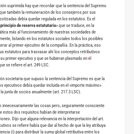
ción suprimida hay que recordar que la sentencia del Supremo
 que también la remuneración de los consejeros por sus
cotizadas debía quedar regulada en los estatutos. Es el
«
principio de reserva estatutaria
» que se traduce, en la
crática más al funcionamiento de nuestras sociedades de
emente, listando en los estatutos sociales todos los posibles
ar al primer ejecutivo de la compañía. En la práctica, eso
us estatutos para trasvasar ahí los conceptos retributivos
su primer ejecutivo y que se hubieran plasmado en
el
que se refiere el art. 249 LSC.
tión societaria que supuso la sentencia del Supremo es que la
os ejecutivos debía quedar incluida en el «importe máximo»
la junta de socios anualmente (art. 217.3 LSC).
o innecesariamente las cosas pero, seguramente consciente
ue estos dos requisitos habían de interpretarse
ones. Dijo que alguna relevancia en la interpretación del art.
tivos se refiere había que dar al hecho de que la ley atribuya
cia (i) para distribuir la suma global retributiva entre los