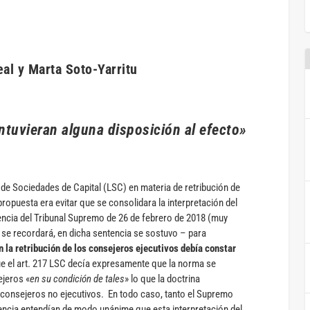
al y Marta Soto-Yarritu
ntuvieran alguna disposición al efecto»
y de Sociedades de Capital (LSC) en materia de retribución de
propuesta era evitar que se consolidara la interpretación del
encia del Tribunal Supremo de 26 de febrero de 2018 (muy
se recordará, en dicha sentencia se sostuvo – para
 la retribución de los consejeros ejecutivos debía constar
e el art. 217 LSC decía expresamente que la norma se
ejeros «
en su condición de tales
» lo que la doctrina
 consejeros no ejecutivos. En todo caso, tanto el Supremo
tencia entendían de modo unánime que esta interpretación del