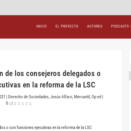
INICIO
EL PROYECTO
AUTORES
PODCASTS
ón de los consejeros delegados o
utivas en la reforma de la LSC
021
|
Derecho de Sociedades
,
Jesús Alfaro
,
Mercantil
,
Op ed
|
0
|