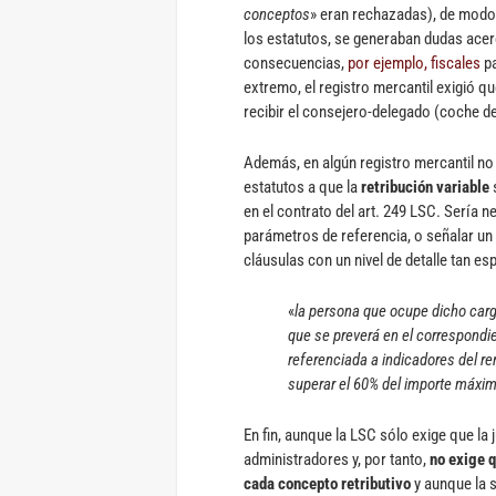
conceptos
» eran rechazadas), de modo 
los estatutos, se generaban dudas acerc
consecuencias,
por ejemplo, fiscales
pa
extremo, el registro mercantil exigió que
recibir el consejero-delegado (coche de
Además, en algún registro mercantil no 
estatutos a que la
retribución variable
s
en el contrato del art. 249 LSC. Sería ne
parámetros de referencia, o señalar un 
cláusulas con un nivel de detalle tan e
«
la persona que ocupe dicho carg
que se preverá en el correspondie
referenciada a indicadores del re
superar el 60% del importe máxim
En fin, aunque la LSC sólo exige que la 
administradores y, por tanto,
no exige q
cada concepto retributivo
y aunque la s