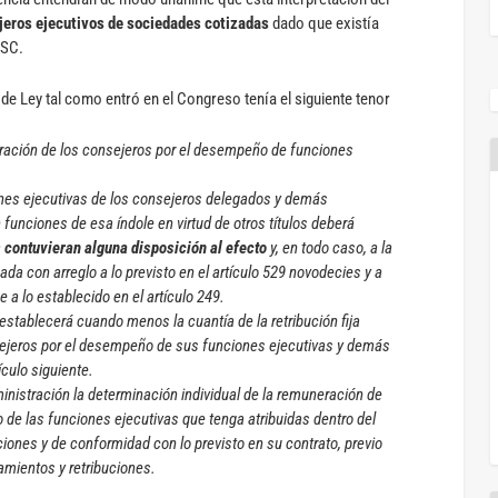
ejeros ejecutivos de sociedades cotizadas
dado que existía
LSC.
 de Ley tal como entró en el Congreso tenía el siguiente tenor
ración de los consejeros por el desempeño de funciones
ones ejecutivas de los consejeros delegados y demás
 funciones de esa índole en virtud de otros títulos deberá
s contuvieran alguna disposición al efecto
y, en todo caso, a la
da con arreglo a lo previsto en el artículo 529 novodecies y a
a lo establecido en el artículo 249.
establecerá cuando menos la cuantía de la retribución fija
sejeros por el desempeño de sus funciones ejecutivas y demás
ículo siguiente.
inistración la determinación individual de la remuneración de
de las funciones ejecutivas que tenga atribuidas dentro del
iones y de conformidad con lo previsto en su contrato, previo
mientos y retribuciones.