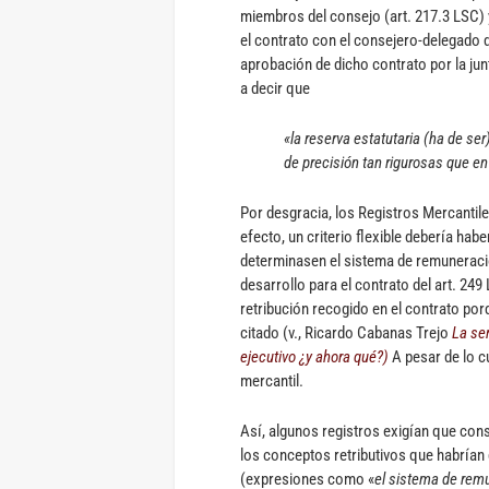
miembros del consejo (art. 217.3 LSC) y
el contrato con el consejero-delegado de
aprobación de dicho contrato por la ju
a decir que
«la reserva estatutaria (ha de se
de precisión tan rigurosas que e
Por desgracia, los Registros Mercantile
efecto, un criterio flexible debería hab
determinasen el sistema de remuneraci
desarrollo para el contrato del art. 249 
retribución recogido en el contrato por
citado (v., Ricardo Cabanas Trejo
La se
ejecutivo ¿y ahora qué?)
A pesar de lo c
mercantil.
Así, algunos registros exigían que con
los conceptos retributivos que habrían 
(expresiones como «
el sistema de rem