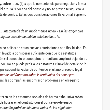
, sobre todo, (ii) a que la competencia para negociar y firmar
l art. 249 LSC sea del consejo y no se prevea ni siquiera la
nta de socios. Estas dos consideraciones llevaron al Supremo
r)… interpretada de un modo menos rígido y sin las exigencias
n alguna ocasión se habían establecido […]».
s no aplicaron estas nuevas restricciones con flexibilidad. En
er llevado a considerar suficiente con que los estatutos
ón (el concepto o conceptos retributivos amplios) dejando su
LSC. No se puede pedir a los estatutos el nivel de detalle de la
que supondría vaciar de contenido el último precepto legal
ntencia del Supremo sobre la retribución del consejero
ual, las compañías encontraron problemas en el registro
staran en los estatutos sociales de forma exhaustiva
todos
de figurar en el contrato con el consejero-delegado
uneración
podrá
incluir uno o varios de los siguientes