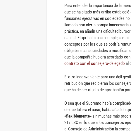
Para entender la importancia de la men
que se ha citado más arriba estableció
funciones ejecutivas en sociedades no 
llamado con cierta pompa innecesaria 
práctica, en añadir una dificultad buro
capital. El «principio» se cumple, simpl
conceptos por los que se podría remuner
obligaba a las sociedades a modificar s
que la compañía hubiera acordado con 
contrato con el consejero-delegado
al 
El otro inconveniente para una ágil ges
retribución que recibieran los consejer
que ha de ser objeto de aprobación por 
O sea que el Supremo había complicad
de que tal era el caso, había añadido q
«
flexiblemente
» sin muchas más precisi
217 LSC en lo que a los consejeros ejecu
al Consejo de Administración la competen