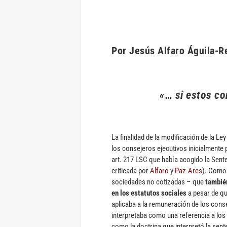
Por Jesús Alfaro Águila-Re
«… si estos co
La finalidad de la modificación de la Le
los consejeros ejecutivos inicialmente 
art. 217 LSC que había acogido la Sent
criticada por
Alfaro
y
Paz-Ares
). Como 
sociedades no cotizadas – que
también
en los estatutos sociales
a pesar de qu
aplicaba a la remuneración de los cons
interpretaba como una referencia a los
como la doctrina que interpretó la sen