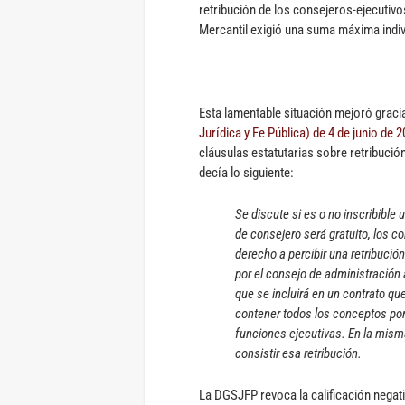
retribución de los consejeros-ejecutivo
Mercantil exigió una suma máxima indiv
Esta lamentable situación mejoró graci
Jurídica y Fe Pública) de 4 de junio de 
cláusulas estatutarias sobre retribuci
decía lo siguiente:
Se discute si es o no inscribible
de consejero será gratuito, los c
derecho a percibir una retribució
por el consejo de administración 
que se incluirá en un contrato qu
contener todos los conceptos por
funciones ejecutivas. En la mism
consistir esa retribución.
La DGSJFP revoca la calificación negati