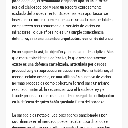
poco después, el demandado originario aporta un informe
pericial elaborado por y para un tercero expresamente
excluido del procedimiento. Si, además, esa aportación se
inserta en un contexto en el que las mismas firmas periciales
comparecen recurrentemente al servicio de varios co-
infractores, lo que aflora no es una simple coincidencia
defensiva, sino una auténtica
arquitectura común de defensa
.
En un supuesto así, la objeción ya no es solo descriptiva. Más
que mera coincidencia defensiva, lo que verdaderamente
existe es una
defensa cartelizada, articulada por cauces
procesales y extraprocesales sucesivos
. Podría hablarse, al
menos indiciariamente, de una utilización sucesiva de varias
normas procesales como cobertura formal para un mismo
resultado material: la secuencia roza el fraude de ley y el
fraude procesal con el resultado de conseguir la participación
en la defensa de quien había quedado fuera del proceso.
La paradoja es notable. Los operadores sancionados por
coordinarse en el mercado pueden acabar coordinándose
después en el proceso civil para neutralizar o encarecer las