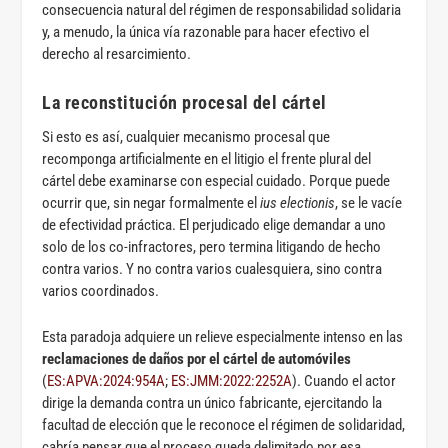
consecuencia natural del régimen de responsabilidad solidaria
y, a menudo, la única vía razonable para hacer efectivo el
derecho al resarcimiento.
La reconstitución procesal del cártel
Si esto es así, cualquier mecanismo procesal que
recomponga artificialmente en el litigio el frente plural del
cártel debe examinarse con especial cuidado. Porque puede
ocurrir que, sin negar formalmente el
ius electionis
, se le vacíe
de efectividad práctica. El perjudicado elige demandar a uno
solo de los co-infractores, pero termina litigando de hecho
contra varios. Y no contra varios cualesquiera, sino contra
varios coordinados.
Esta paradoja adquiere un relieve especialmente intenso en las
reclamaciones de daños por el cártel de automóviles
(
ES:APVA:2024:954A
;
ES:JMM:2022:2252A
). Cuando el actor
dirige la demanda contra un único fabricante, ejercitando la
facultad de elección que le reconoce el régimen de solidaridad,
cabría pensar que el proceso queda delimitado por esa