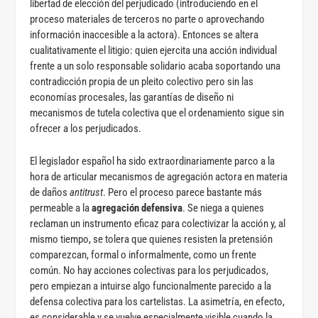
libertad de elección del perjudicado (introduciendo en el
proceso materiales de terceros no parte o aprovechando
información inaccesible a la actora). Entonces se altera
cualitativamente el litigio: quien ejercita una acción individual
frente a un solo responsable solidario acaba soportando una
contradicción propia de un pleito colectivo pero sin las
economías procesales, las garantías de diseño ni
mecanismos de tutela colectiva que el ordenamiento sigue sin
ofrecer a los perjudicados.
El legislador español ha sido extraordinariamente parco a la
hora de articular mecanismos de agregación actora en materia
de daños
antitrust
. Pero el proceso parece bastante más
permeable a la
agregación defensiva
. Se niega a quienes
reclaman un instrumento eficaz para colectivizar la acción y, al
mismo tiempo, se tolera que quienes resisten la pretensión
comparezcan, formal o informalmente, como un frente
común. No hay acciones colectivas para los perjudicados,
pero empiezan a intuirse algo funcionalmente parecido a la
defensa colectiva para los cartelistas. La asimetría, en efecto,
es considerable y se vuelve especialmente visible cuando la