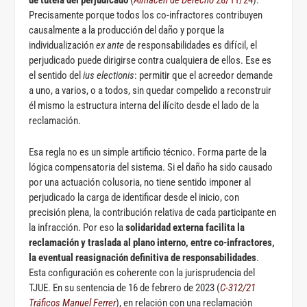
de tutela del perjudicado
(
Almacén de Derecho
28/11/24
).
Precisamente porque todos los co-infractores contribuyen
causalmente a la producción del daño y porque la
individualización
ex ante
de responsabilidades es difícil, el
perjudicado puede dirigirse contra cualquiera de ellos. Ese es
el sentido del
ius electionis
: permitir que el acreedor demande
a uno, a varios, o a todos, sin quedar compelido a reconstruir
él mismo la estructura interna del ilícito desde el lado de la
reclamación.
Esa regla no es un simple artificio técnico. Forma parte de la
lógica compensatoria del sistema. Si el daño ha sido causado
por una actuación colusoria, no tiene sentido imponer al
perjudicado la carga de identificar desde el inicio, con
precisión plena, la contribución relativa de cada participante en
la infracción. Por eso la
solidaridad externa facilita la
reclamación y traslada al plano interno, entre co-infractores,
la eventual reasignación definitiva de responsabilidades
.
Esta configuración es coherente con la jurisprudencia del
TJUE. En su sentencia de 16 de febrero de 2023 (
C-312/21
Tráficos Manuel Ferrer
), en relación con una reclamación