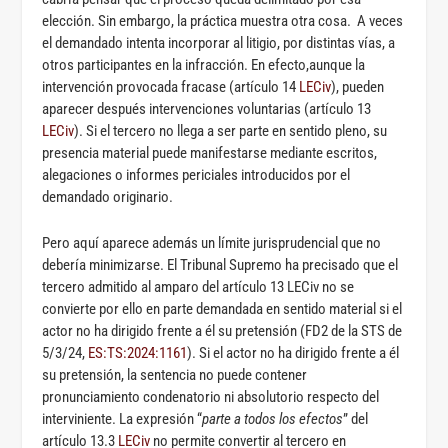
elección. Sin embargo, la práctica muestra otra cosa. A veces
el demandado intenta incorporar al litigio, por distintas vías, a
otros participantes en la infracción. En efecto,aunque la
intervención provocada fracase (artículo 14
LECiv
), pueden
aparecer después intervenciones voluntarias (artículo 13
LECiv
). Si el tercero no llega a ser parte en sentido pleno, su
presencia material puede manifestarse mediante escritos,
alegaciones o informes periciales introducidos por el
demandado originario.
Pero aquí aparece además un límite jurisprudencial que no
debería minimizarse. El Tribunal Supremo ha precisado que el
tercero admitido al amparo del artículo 13 LECiv no se
convierte por ello en parte demandada en sentido material si el
actor no ha dirigido frente a él su pretensión (FD2 de la STS de
5/3/24,
ES:TS:2024:1161
). Si el actor no ha dirigido frente a él
su pretensión, la sentencia no puede contener
pronunciamiento condenatorio ni absolutorio respecto del
interviniente. La expresión “
parte a todos los efectos
” del
artículo 13.3
LECiv
no permite convertir al tercero en