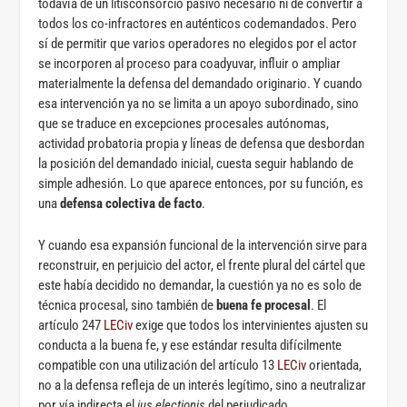
todavía de un litisconsorcio pasivo necesario ni de convertir a
todos los co-infractores en auténticos codemandados. Pero
sí de permitir que varios operadores no elegidos por el actor
se incorporen al proceso para coadyuvar, influir o ampliar
materialmente la defensa del demandado originario. Y cuando
esa intervención ya no se limita a un apoyo subordinado, sino
que se traduce en excepciones procesales autónomas,
actividad probatoria propia y líneas de defensa que desbordan
la posición del demandado inicial, cuesta seguir hablando de
simple adhesión. Lo que aparece entonces, por su función, es
una
defensa colectiva de facto
.
Y cuando esa expansión funcional de la intervención sirve para
reconstruir, en perjuicio del actor, el frente plural del cártel que
este había decidido no demandar, la cuestión ya no es solo de
técnica procesal, sino también de
buena fe procesal
. El
artículo 247
LECiv
exige que todos los intervinientes ajusten su
conducta a la buena fe, y ese estándar resulta difícilmente
compatible con una utilización del artículo 13
LECiv
orientada,
no a la defensa refleja de un interés legítimo, sino a neutralizar
por vía indirecta el
ius electionis
del perjudicado.