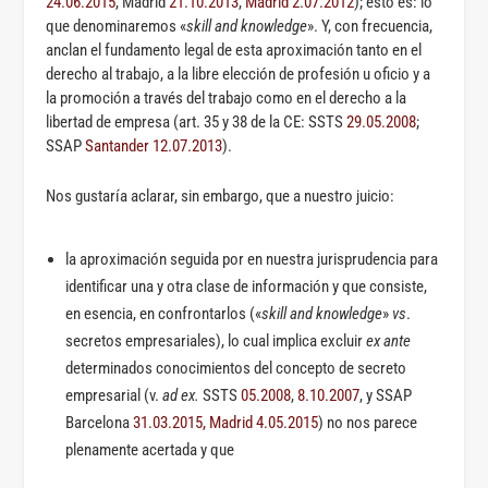
24.06.2015
, Madrid
21.10.2013
,
Madrid 2.07.2012
); esto es: lo
que denominaremos «
skill and knowledge
». Y, con frecuencia,
anclan el fundamento legal de esta aproximación tanto en el
derecho al trabajo, a la libre elección de profesión u oficio y a
la promoción a través del trabajo como en el derecho a la
libertad de empresa (art. 35 y 38 de la CE: SSTS
29.05.2008
;
SSAP
Santander 12.07.2013
).
Nos gustaría aclarar, sin embargo, que a nuestro juicio:
la aproximación seguida por en nuestra jurisprudencia para
identificar una y otra clase de información y que consiste,
en esencia, en confrontarlos («
skill and knowledge
»
vs
.
secretos empresariales), lo cual implica excluir
ex ante
determinados conocimientos del concepto de secreto
empresarial (v.
ad ex.
SSTS
05.2008
,
8.10.2007
, y SSAP
Barcelona
31.03.2015,
Madrid 4.05.2015
) no nos parece
plenamente acertada y que