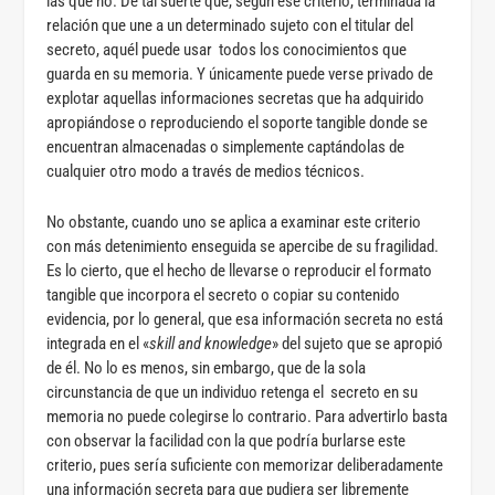
las que no. De tal suerte que, según ese criterio, terminada la
relación que une a un determinado sujeto con el titular del
secreto, aquél puede usar todos los conocimientos que
guarda en su memoria. Y únicamente puede verse privado de
explotar aquellas informaciones secretas que ha adquirido
apropiándose o reproduciendo el soporte tangible donde se
encuentran almacenadas o simplemente captándolas de
cualquier otro modo a través de medios técnicos.
No obstante, cuando uno se aplica a examinar este criterio
con más detenimiento enseguida se apercibe de su fragilidad.
Es lo cierto, que el hecho de llevarse o reproducir el formato
tangible que incorpora el secreto o copiar su contenido
evidencia, por lo general, que esa información secreta no está
integrada en el «
skill and knowledge
» del sujeto que se apropió
de él. No lo es menos, sin embargo, que de la sola
circunstancia de que un individuo retenga el secreto en su
memoria no puede colegirse lo contrario. Para advertirlo basta
con observar la facilidad con la que podría burlarse este
criterio, pues sería suficiente con memorizar deliberadamente
una información secreta para que pudiera ser libremente