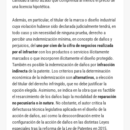
cantidad a tanto alzado que comprenda al menos el precio de
una licencia hipotética.
Además, en particular, el titular de la marca o diseño industrial
cuya violación hubiese sido declarada judicialmente tendrá, en
todo caso y sin necesidad de ninguna prueba, derecho a
percibir una indemnización mínima, en concepto de daños y
perjuicios, del
uno por cien de la cifra de negocios
realizada
por el infractor
con los productos o servicios ilícitamente
marcados o que incorporen ilícitamente el diseño protegido.
También es posible la indemnización de daños por
infracción
indirecta
de la patente. Los criterios para la determinación
económica de la indemnización son
alternativos
, a elección
del titular del derecho infringido, que no debe justificar la
opción elegida. Asimismo, se indica en la obra que es factible
el resarcimiento de los daños bajo la modalidad de
reparación
no pecuniaria o
in natura
. No obstante, el autor critica la
defectuosa técnica legislativa aplicada en el diseño de la
acción de daños, así como la descoordinación entre la
configuración de la acción de daños en las distintas Leyes
especiales tras la reforma de la Ley de Patentes en 2015.