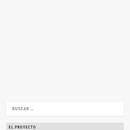
Tertis nundinis partes secanto: si plus minusve
secuerunt, se fraude esto
por
Jesús Alfaro
|
May 11, 2018
|
Clásicos actuales
,
Jesús Alfaro
,
Legislación
,
Mercantil
,
Teoría del derecho
|
0
|
Por Jesús Alfaro y Laura María García En sus Pagine di Diritto
Romano, Antonio Guarino...
LEER MÁS
EL PROYECTO