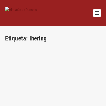
Etiqueta:
Ihering
La carrera o carreras de Fernando Pantaleón*
por
Cándido Paz-Ares
|
Jun 20, 2026
|
Cándido Paz-Ares
,
Habilidades
,
Op
ed
|
0
|
Por Cándido Paz-Ares 1. De Fernando Pantaleón siempre he
admirado la rapidez. La rapidez tiene dos...
LEER MÁS