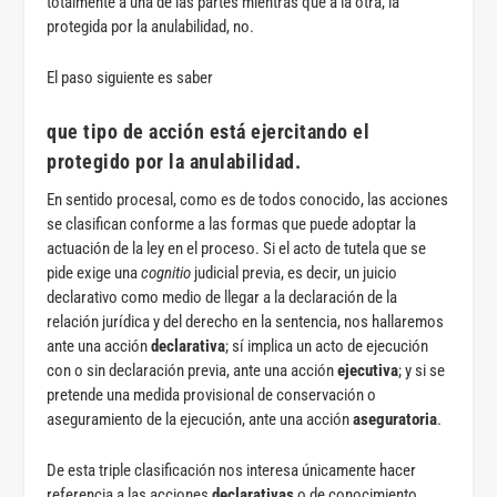
totalmente a una de las partes mientras que a la otra, la
protegida por la anulabilidad, no.
El paso siguiente es saber
que tipo de acción está ejercitando el
protegido por la anulabilidad.
En sentido procesal, como es de todos conocido, las acciones
se clasifican conforme a las formas que puede adoptar la
actuación de la ley en el proceso. Si el acto de tutela que se
pide exige una
cognitio
judicial previa, es decir, un juicio
declarativo como medio de llegar a la declaración de la
relación jurídica y del derecho en la sentencia, nos hallaremos
ante una acción
declarativa
; sí implica un acto de ejecución
con o sin declaración previa, ante una acción
ejecutiva
; y si se
pretende una medida provisional de conservación o
aseguramiento de la ejecución, ante una acción
aseguratoria
.
De esta triple clasificación nos interesa únicamente hacer
referencia a las acciones
declarativas
o de conocimiento,