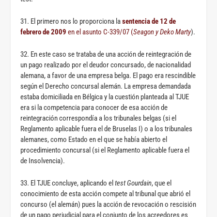
31. El primero nos lo proporciona la
sentencia de 12 de
febrero de 2009
en el asunto C-339/07 (
Seagon y Deko Marty
).
32. En este caso se trataba de una acción de reintegración de
un pago realizado por el deudor concursado, de nacionalidad
alemana, a favor de una empresa belga. El pago era rescindible
según el Derecho concursal alemán. La empresa demandada
estaba domiciliada en Bélgica y la cuestión planteada al TJUE
era si la competencia para conocer de esa acción de
reintegración correspondía a los tribunales belgas (si el
Reglamento aplicable fuera el de Bruselas I) o a los tribunales
alemanes, como Estado en el que se había abierto el
procedimiento concursal (si el Reglamento aplicable fuera el
de Insolvencia).
33. El TJUE concluye, aplicando el
test
Gourdain
, que el
conocimiento de esta acción compete al tribunal que abrió el
concurso (el alemán) pues la acción de revocación o rescisión
de un pago perjudicial para el conjunto de los acreedores es