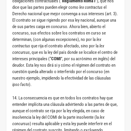
obligaciones contractuales (“
Reglamento Roma I
”), que nos
dice que las partes pueden elegir como
lex contractus
el
Derecho nacional que mejor convenga a sus intereses (art. 3).
El contrato se sigue rigiendo por esa ley nacional, aunque una
de sus partes caiga en concurso. Ahora bien, abierto el
concurso, sus efectos sobre los contratos en curso se
determinan, (con algunas excepciones), no por la
lex
contractus
que rija el contrato afectado, sino por la
lex
concursus
, que es la ley del país donde se localice el centro de
intereses principales (“
COMI
”, por su acrónimo en inglés) del
deudor. Esta ley nos dirá si y cómo el régimen del contrato en
cuestión queda alterado o interferido por el concurso (en
nuestro ejemplo, impidiendo la efectividad de las cláusulas
ipso facto
).
14. La consecuencia es que en todos los contratos hay que
entender implícita una cláusula advirtiendo a las partes de que,
aunque el contrato se rija por la ley elegida, en caso de
insolvencia la ley del COMI de la parte insolvente (la
lex
concursus
) resulta aplicable y esta ley puede interferir en el
régimen del contrato suscrito, limitando o excluyendo