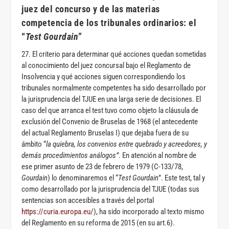
juez del concurso y de las materias
competencia de los tribunales ordinarios: el
“
Test
Gourdain
”
27. El criterio para determinar qué acciones quedan sometidas
al conocimiento del juez concursal bajo el Reglamento de
Insolvencia y qué acciones siguen correspondiendo los
tribunales normalmente competentes ha sido desarrollado por
la jurisprudencia del TJUE en una larga serie de decisiones. El
caso del que arranca el test tuvo como objeto la cláusula de
exclusión del Convenio de Bruselas de 1968 (el antecedente
del actual Reglamento Bruselas I) que dejaba fuera de su
ámbito “
la quiebra, los convenios entre quebrado y acreedores, y
demás procedimientos análogos”
. En atención al nombre de
ese primer asunto de 23 de febrero de 1979 (C-133/78,
Gourdain
) lo denominaremos el “
Test Gourdain
”. Este test, tal y
como desarrollado por la jurisprudencia del TJUE (todas sus
sentencias son accesibles a través del portal
https://curia.europa.eu/
), ha sido incorporado al texto mismo
del Reglamento en su reforma de 2015 (en su art.6).