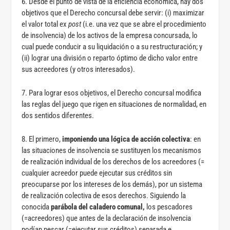
6. Desde el punto de vista de la eficiencia económica, hay dos
objetivos que el Derecho concursal debe servir: (i) maximizar
el valor total ex
post
(i.e. una vez que se abre el procedimiento
de insolvencia) de los activos de la empresa concursada, lo
cual puede conducir a su liquidación o a su restructuración; y
(ii) lograr una división o reparto óptimo de dicho valor entre
sus acreedores (y otros interesados).
7. Para lograr esos objetivos, el Derecho concursal modifica
las reglas del juego que rigen en situaciones de normalidad, en
dos sentidos diferentes.
8. El primero,
imponiendo una lógica de acción colectiva
: en
las situaciones de insolvencia se sustituyen los mecanismos
de realización individual de los derechos de los acreedores (=
cualquier acreedor puede ejecutar sus créditos sin
preocuparse por los intereses de los demás), por un sistema
de realización colectiva de esos derechos. Siguiendo la
conocida
parábola del caladero comunal,
los pescadores
(=acreedores) que antes de la declaración de insolvencia
podían pescar (=ejecutar sus créditos) separada e