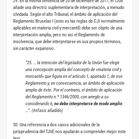
29. En la misma sentencia de 20 de diciembre de 2017, el TJUE
añade una directriz suplementaria de interpretación, a menudo
olvidada. Según el alto Tribunal, el ámbito de aplicación del
Reglamento Bruselas I (esto es las reglas de CJI normalmente
aplicables en materia civil y mercantil) debe ser objeto de una
interpretación amplia, pero no así el Reglamento de
insolvencia, que debe interpretarse en sus propios términos,
sin carácter expansivo:
“25. … la intención del legislador de la Unión fue elegir
una concepción amplia del concepto de «materia civil y
mercantil» que figura en el artículo 1, apartado 1, de ese
Reglamento y, en consecuencia, un ámbito de aplicación
amplio de éste. Por el contrario, el ámbito de aplicación
del Reglamento n.º 1346/2000, con arreglo a su
considerando 6,
no
debe
interpretarse de modo amplio
…”. (énfasis añadido)
30. Una referencia a dos casos adicionales de la
jurisprudencia del TJUE nos ayudarán a comprender mejor este
test.