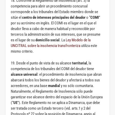
18. Conforme al Reglamento de Insolvencia (art. 3) la
competencia para abrir un procedimiento concursal
corresponde a los tribunales del Estado miembro donde se
sitúe el
centro de intereses principales del deudor
o “
COMI
”
por su acrónimo en inglés. El COMI es el lugar en el que el
deudor lleva a cabo de manera habitual y reconocible por
terceros la administración de sus intereses, que se presume
es el lugar de su
domicilio social
. La
Ley Modelo de la
UNCITRAL sobre la insolvencia transfronteriza
utiliza este
mismo criterio.
19. Desde el punto de vista de su alcance
territorial
, la
competencia de los tribunales del COMI del deudor tiene
alcance universal
: el procedimiento de insolvencia que abran
abarcará todos los bienes del deudor y afectará a todos sus
acreedores, en una base
mundial
y no sólo comunitaria.
Naturalmente, el Reglamento de Insolvencia sólo puede
garantizar ese alcance dentro del espacio de la Unión Europea
(“
UE
”). Este Reglamento no se aplica a Dinamarca, que debe
ser tratada como un Estado tercero (vid. arts.1 y 2 del
Protocolo nº 22 sobre la posición de Dinamarca, anejo al