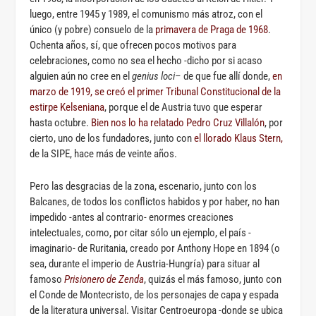
luego, entre 1945 y 1989, el comunismo más atroz, con el
único (y pobre) consuelo de la
primavera de Praga de 1968
.
Ochenta años, sí, que ofrecen pocos motivos para
celebraciones, como no sea el hecho -dicho por si acaso
alguien aún no cree en el
genius loci
– de que fue allí donde,
en
marzo de 1919, se creó el primer Tribunal Constitucional de la
estirpe Kelseniana
, porque el de Austria tuvo que esperar
hasta octubre.
Bien nos lo ha relatado Pedro Cruz Villalón
, por
cierto, uno de los fundadores, junto con
el llorado Klaus Stern,
de la SIPE, hace más de veinte años.
Pero las desgracias de la zona, escenario, junto con los
Balcanes, de todos los conflictos habidos y por haber, no han
impedido -antes al contrario- enormes creaciones
intelectuales, como, por citar sólo un ejemplo, el país -
imaginario- de Ruritania, creado por Anthony Hope en 1894 (o
sea, durante el imperio de Austria-Hungría) para situar al
famoso
Prisionero de Zenda
, quizás el más famoso, junto con
el Conde de Montecristo, de los personajes de capa y espada
de la literatura universal. Visitar Centroeuropa -donde se ubica