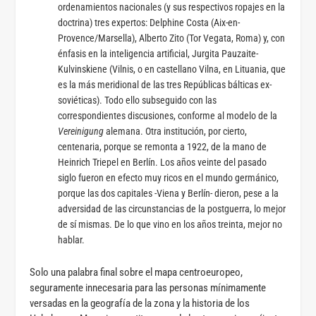
ordenamientos nacionales (y sus respectivos ropajes en la
doctrina) tres expertos: Delphine Costa (Aix-en-
Provence/Marsella), Alberto Zito (Tor Vegata, Roma) y, con
énfasis en la inteligencia artificial, Jurgita Pauzaite-
Kulvinskiene (Vilnis, o en castellano Vilna, en Lituania, que
es la más meridional de las tres Repúblicas bálticas ex-
soviéticas).
Todo ello subseguido con las
correspondientes discusiones, conforme al modelo de la
Vereinigung
alemana. Otra institución, por cierto,
centenaria, porque se remonta a 1922, de la mano de
Heinrich Triepel en Berlín. Los años veinte del pasado
siglo fueron en efecto muy ricos en el mundo germánico,
porque las dos capitales -Viena y Berlín- dieron, pese a la
adversidad de las circunstancias de la postguerra, lo mejor
de sí mismas. De lo que vino en los años treinta, mejor no
hablar.
Solo una palabra final sobre el mapa centroeuropeo,
seguramente innecesaria para las personas mínimamente
versadas en la geografía de la zona y la historia de los