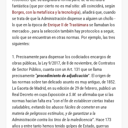
fantástica (que por cierto no es mal sitio: allí coincidirá, según
Borges, con la metafísica y la tecnología
), añadirá que, cuando
se trata de que la Administración dispense a alguien un chollo -
lo que en la época de
Enrique II de Trastámara
se llamaban los
mercados-, para la selección también hay protocolos a seguir,
solo que se encuentran en otras normas. Por ejemplo, las tres
siguientes:
1. Precisamente para dispensar los codiciados encargos de
obras públicas, la Ley 9/2017, de 8 de noviembre, de Contratos
de Sector Público, cuanta con un Art. 131 que se llama
precisamente “
procedimiento de adjudicación
”. El origen de
las normas sobre tan delicado asunto es muy antiguo, de 1852.
La Gaceta de Madrid, en su edición de 29 de febrero, publicó un
Real Decreto en cuya
Exposición a S.M.
se afirmaba que si las
normas hacían falta era “
con el fin de establecer ciertas trabas
saludables, evitando los abusos fáciles de cometer en una
materia de peligrosos estímulos, y de garantizar a la
Administración contra los tiros de la maledicencia
”. Hace 173
años y entre tanto hemos tenido golpes de Estado, guerras