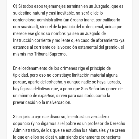
C) Si todos esos tejemanejes terminan en un Juzgado, que es
su destino natural y casi inevitable, no será el de lo
contencioso-administrativo (un órgano inane, por calificarlo
con suavidad), sino el de la justicia del orden penal, única que
merece ese glorioso nombre: ya sea un Juzgado de
Instrucción corriente y moliente o, en caso de aforamiento -ya
estamos al corriente de la vocación estamental del gremio-, el
mismísimo Tribunal Supremo.
En el ordenamiento de los crímenes rige el principio de
tipicidad, pero eso no constituye limitación material alguna
porque, aparte del cohecho, y aunque nadie se haya lucrado,
hay figuras delictivas que, a poco que Sus Señorías gocen de
un mínimo de
expertise
, sirven para casi todo, como la
prevaricación o la malversación.
Si un jurista oye ese discurso, le entrará un verdadero
soponcio (y no digamos si el pobre es un profesor de Derecho
Administrativo, de los que se estudian los Manuales y se creen
lo que en ellos se dice) y, aún siendo plenamente consciente