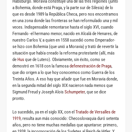
Habsburgo. Moravia constituye una de las tres regiones (junto
a Bohemia, donde está Praga, y la parte sur de Silesia) de lo
que es desde 1989 la República Checa, pero nos encontramos
en una zona donde las fronteras se han reformulado una y mil
veces. Indispensable remontarse hasta el siglo XVI, cuando
Fernando -el hermano menor, nacido en Alcalá de Henares, de
nuestro Carlos V, a quien en 1558 sucedió como Emperador-
se hizo con Bohemia (que unió a Moravia) y trató de revertir la
situación que había creado la reforma protestante (allí, más
de
Hus
que de Lutero). Obviamente, sin éxito, como se
demostró en 1618 con la famosa
defenestración de Praga
,
que dio origen a lo que hoy conocemos como Guerra de los
Treinta Años. A eso hay que añadir que fue en Moravia donde,
en la segunda mitad del siglo XIX nacieron nada menos que
Sigmund Freud y Joseph Alois
Schumpeter
, que se dice
pronto.
Lo sucedido, ya en el siglo XX, con el
Tratado de Versalles de
1919
, resulta aun más conocido: Checoslovaquia duró setenta
años, pero no tiene muchas medallas que apuntarse: primero,
en 1938, la incorporación de los Sudetes al Reich de Hitler. Y