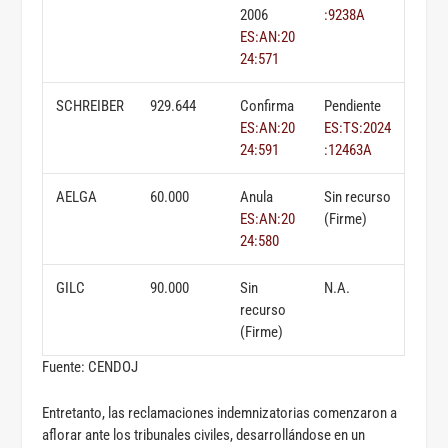
2006
:9238A
ES:AN:20
24:571
SCHREIBER
929.644
Confirma
Pendiente
ES:AN:20
ES:TS:2024
24:591
:12463A
AELGA
60.000
Anula
Sin recurso
ES:AN:20
(Firme)
24:580
GILC
90.000
Sin
N.A.
recurso
(Firme)
Fuente: CENDOJ
Entretanto, las reclamaciones indemnizatorias comenzaron a
aflorar ante los tribunales civiles, desarrollándose en un