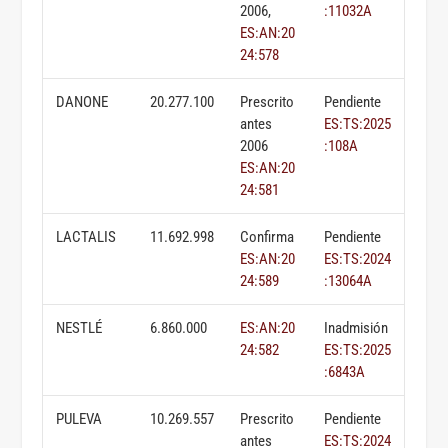
2006,
:11032A
ES:AN:20
24:578
DANONE
20.277.100
Prescrito
Pendiente
antes
ES:TS:2025
2006
:108A
ES:AN:20
24:581
LACTALIS
11.692.998
Confirma
Pendiente
ES:AN:20
ES:TS:2024
24:589
:13064A
NESTLÉ
6.860.000
ES:AN:20
Inadmisión
24:582
ES:TS:2025
:6843A
PULEVA
10.269.557
Prescrito
Pendiente
antes
ES:TS:2024