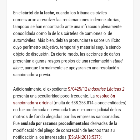
En el
cártel de la leche
, cuando los tribunales civiles
comenzaron a resolver las reclamaciones indemnizatorias,
tampoco se han encontrado ante una infracción plenamente
consolidada como la de los cárteles de camiones o de
automóviles. Más bien, debían pronunciarse sobre un ilícito
cuyo perímetro subjetivo, temporal y material seguía siendo
objeto de discusión. En cierto modo, las acciones de daños
presentan algunos rasgos propios de una reclamación
stand-
alone
, aunque formalmente se apoyaran en una resolución
sancionadora previa.
Adicionalmente, el expediente
S/0425/12
Industrias Lácteas 2
presenta una peculiaridad poco frecuente. La
resolución
sancionadora original
(multa de €88.258.814 a once entidades)
no fue confirmada ni revocada tras el examen judicial de los
motivos de fondo alegados por las empresas sancionadas.
Fue
anulada por razones procedimentales
derivadas de la
modificación del pliego de concreción de hechos tras su
notificación a los interesados (
ES:AN:2018:5373
;