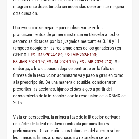
íntegramente desestimada sin necesidad de examinar ninguna
otra cuestión.
Una evolución semejante puede observarse en los
pronunciamientos de primera instancia en Barcelona: ocho
sentencias dictadas por los juzgados mercantiles 3, 10 y 11
tampoco acogieron las reclamaciones de los ganaderos (en
CENDOJ:
ES:JMB:2024:189
;
ES:JMB:2024:190
;
ES:JMB:2024:197
;
ES:JM:2024:150
y
ES:JMB:2024:213
). Sin
embargo, allí la discusión dejó de centrarse en la falta de
firmeza de la resolución administrativa y pasó a girar en torno
a la
prescripción.
De una manera discutible, consideraron
prescritas las acciones, fijando el
dies a quo
a partir del
conocimiento de la infracción con la resolución de la CNMC de
2015.
Vista en perspectiva, la primera fase de la litigación derivada
del cártel de la leche estuvo
dominada por cuestiones
preliminares.
Durante años, los tribunales debatieron sobre
legitimación, firmeza, prescripción o naturaleza de las