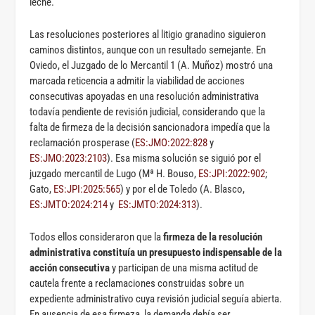
leche.
Las resoluciones posteriores al litigio granadino siguieron
caminos distintos, aunque con un resultado semejante. En
Oviedo, el Juzgado de lo Mercantil 1 (A. Muñoz) mostró una
marcada reticencia a admitir la viabilidad de acciones
consecutivas apoyadas en una resolución administrativa
todavía pendiente de revisión judicial, considerando que la
falta de firmeza de la decisión sancionadora impedía que la
reclamación prosperase (
ES:JMO:2022:828
y
ES:JMO:2023:2103
). Esa misma solución se siguió por el
juzgado mercantil de Lugo (Mª H. Bouso,
ES:JPI:2022:902
;
Gato,
ES:JPI:2025:565
) y por el de Toledo (A. Blasco,
ES:JMTO:2024:214
y
ES:JMTO:2024:313
).
Todos ellos consideraron que la
firmeza de la resolución
administrativa constituía un presupuesto indispensable de la
acción consecutiva
y participan de una misma actitud de
cautela frente a reclamaciones construidas sobre un
expediente administrativo cuya revisión judicial seguía abierta.
En ausencia de esa firmeza, la demanda debía ser