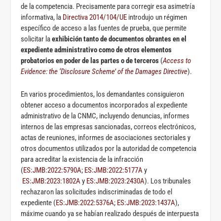
de la competencia. Precisamente para corregir esa asimetría
informativa, la
Directiva 2014/104/UE
introdujo un régimen
específico de acceso a las fuentes de prueba, que permite
solicitar la
exhibición tanto de documentos obrantes en el
expediente administrativo como de otros elementos
probatorios en poder de las partes o de terceros
(
Access to
Evidence: the ‘Disclosure Scheme’ of the Damages Directive
).
En varios procedimientos, los demandantes consiguieron
obtener acceso a documentos incorporados al expediente
administrativo de la CNMC, incluyendo denuncias, informes
internos de las empresas sancionadas, correos electrónicos,
actas de reuniones, informes de asociaciones sectoriales y
otros documentos utilizados por la autoridad de competencia
para acreditar la existencia de la infracción
(
ES:JMB:2022:5790A
;
ES:JMB:2022:5177A
y
ES:JMB:2023:1802A
y
ES:JMB:2023:2430A
). Los tribunales
rechazaron las solicitudes indiscriminadas de todo el
expediente (
ES:JMB:2022:5376A
;
ES:JMB:2023:1437A
),
máxime cuando ya se habían realizado después de interpuesta