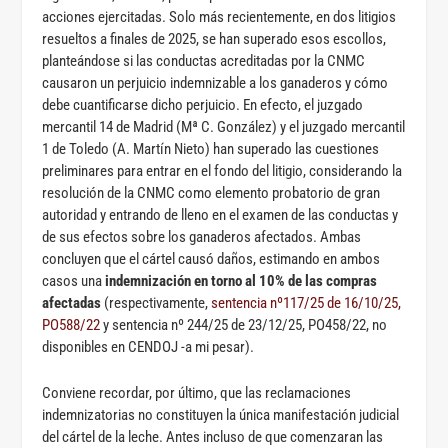
acciones ejercitadas. Solo más recientemente, en dos litigios
resueltos a finales de 2025, se han superado esos escollos,
planteándose si las conductas acreditadas por la CNMC
causaron un perjuicio indemnizable a los ganaderos y cómo
debe cuantificarse dicho perjuicio. En efecto, el juzgado
mercantil 14 de Madrid (Mª C. González) y el juzgado mercantil
1 de Toledo (A. Martín Nieto) han superado las cuestiones
preliminares para entrar en el fondo del litigio, considerando la
resolución de la CNMC como elemento probatorio de gran
autoridad y entrando de lleno en el examen de las conductas y
de sus efectos sobre los ganaderos afectados. Ambas
concluyen que el cártel causó daños, estimando en ambos
casos una
indemnización en torno al 10% de las compras
afectadas
(respectivamente,
sentencia nº117/25 de 16/10/25,
PO588/22
y sentencia nº 244/25 de 23/12/25, PO458/22, no
disponibles en CENDOJ -a mi pesar).
Conviene recordar, por último, que las reclamaciones
indemnizatorias no constituyen la única manifestación judicial
del cártel de la leche. Antes incluso de que comenzaran las