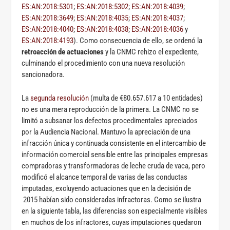
ES:AN:2018:5301
;
ES:AN:2018:5302
;
ES:AN:2018:4039
;
ES:AN:2018:3649
;
ES:AN:2018:4035
;
ES:AN:2018:4037
;
ES:AN:2018:4040
;
ES:AN:2018:4038
;
ES:AN:2018:4036
y
ES:AN:2018:4193
). Como consecuencia de ello, se ordenó la
retroacción de actuaciones
y la CNMC rehizo el expediente,
culminando el procedimiento con una nueva resolución
sancionadora.
La
segunda resolución
(multa de €80.657.617 a 10 entidades)
no es una mera reproducción de la primera. La CNMC no se
limitó a subsanar los defectos procedimentales apreciados
por la Audiencia Nacional. Mantuvo la apreciación de una
infracción única y continuada consistente en el intercambio de
información comercial sensible entre las principales empresas
compradoras y transformadoras de leche cruda de vaca, pero
modificó el alcance temporal de varias de las conductas
imputadas, excluyendo actuaciones que en la decisión de
2015 habían sido consideradas infractoras. Como se ilustra
en la siguiente tabla, las diferencias son especialmente visibles
en muchos de los infractores, cuyas imputaciones quedaron