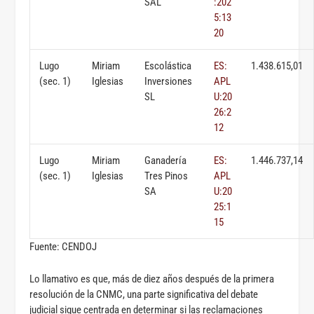
SAL
:202
5:13
20
Lugo
Miriam
Escolástica
ES:
1.438.615,01
(sec. 1)
Iglesias
Inversiones
APL
SL
U:20
26:2
12
Lugo
Miriam
Ganadería
ES:
1.446.737,14
(sec. 1)
Iglesias
Tres Pinos
APL
SA
U:20
25:1
15
Fuente: CENDOJ
Lo llamativo es que, más de diez años después de la primera
resolución de la CNMC, una parte significativa del debate
judicial sigue centrada en determinar si las reclamaciones