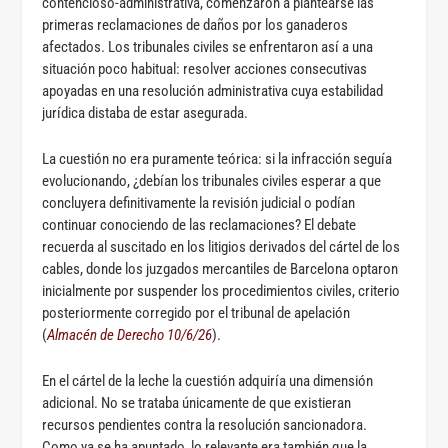
contencioso-administrativa, comenzaron a plantearse las
primeras reclamaciones de daños por los ganaderos
afectados. Los tribunales civiles se enfrentaron así a una
situación poco habitual: resolver acciones consecutivas
apoyadas en una resolución administrativa cuya estabilidad
jurídica distaba de estar asegurada.
La cuestión no era puramente teórica: si la infracción seguía
evolucionando, ¿debían los tribunales civiles esperar a que
concluyera definitivamente la revisión judicial o podían
continuar conociendo de las reclamaciones? El debate
recuerda al suscitado en los litigios derivados del cártel de los
cables, donde los juzgados mercantiles de Barcelona optaron
inicialmente por suspender los procedimientos civiles, criterio
posteriormente corregido por el tribunal de apelación
(
Almacén de Derecho 10/6/26
).
En el cártel de la leche la cuestión adquiría una dimensión
adicional. No se trataba únicamente de que existieran
recursos pendientes contra la resolución sancionadora.
Como ya se ha apuntado, lo relevante era también que la