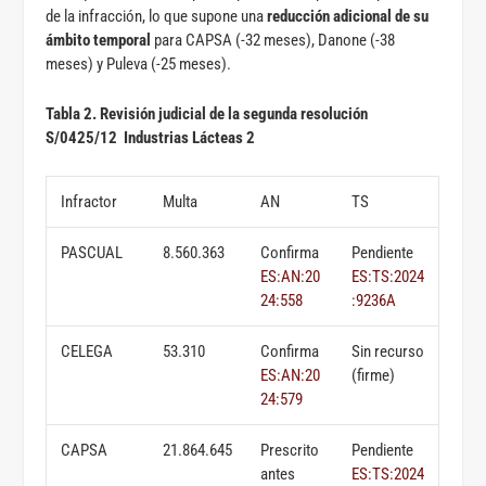
de la infracción, lo que supone una
reducción adicional de su
ámbito temporal
para CAPSA (-32 meses), Danone (-38
meses) y Puleva (-25 meses).
Tabla 2. Revisión judicial de la segunda resolución
S/0425/12 Industrias Lácteas 2
Infractor
Multa
AN
TS
PASCUAL
8.560.363
Confirma
Pendiente
ES:AN:20
ES:TS:2024
24:558
:9236A
CELEGA
53.310
Confirma
Sin recurso
ES:AN:20
(firme)
24:579
CAPSA
21.864.645
Prescrito
Pendiente
antes
ES:TS:2024