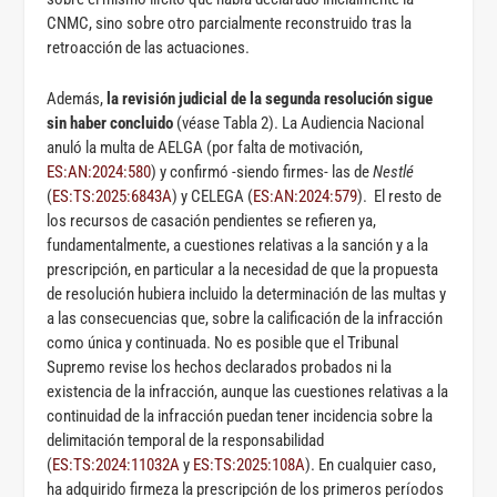
CNMC, sino sobre otro parcialmente reconstruido tras la
retroacción de las actuaciones.
Además,
la revisión judicial de la segunda resolución sigue
sin haber concluido
(véase Tabla 2). La Audiencia Nacional
anuló la multa de AELGA (por falta de motivación,
ES:AN:2024:580
) y confirmó -siendo firmes- las de
Nestlé
(
ES:TS:2025:6843A
) y CELEGA (
ES:AN:2024:579
). El resto de
los recursos de casación pendientes se refieren ya,
fundamentalmente, a cuestiones relativas a la sanción y a la
prescripción, en particular a la necesidad de que la propuesta
de resolución hubiera incluido la determinación de las multas y
a las consecuencias que, sobre la calificación de la infracción
como única y continuada. No es posible que el Tribunal
Supremo revise los hechos declarados probados ni la
existencia de la infracción, aunque las cuestiones relativas a la
continuidad de la infracción puedan tener incidencia sobre la
delimitación temporal de la responsabilidad
(
ES:TS:2024:11032A
y
ES:TS:2025:108A
). En cualquier caso,
ha adquirido firmeza la prescripción de los primeros períodos