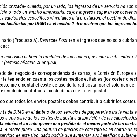
ón cruzada» cuando, por un lado, los ingresos de un servicio no son su
ervicio o todo un ámbito empresarial cuyos ingresos superan los costes s
es adicionales específicos vinculados a la prestación, el destino de di
ifras facilitadas por DPAG en el cuadro 1 demuestran que los ingresos t
dinario (Producto A),
Deutsche Post
tenía ingresos que no solo cubrían 
idad:
ito reservado cubren la totalidad de los costes que genera este ámbito. 
s
.” (énfasis añadido al original)
o del negocio de correspondencia de cartas, la Comisión Europea ana
nte teniendo en cuenta los costes medios evitables (los costes direct
coste incremental el coste de uso de la red postal por el volumen del
 eximido de contribuir al coste de uso de la red postal.
o que todos los envíos postales deben contribuir a cubrir los costes
ta de DPAG en el ámbito de los servicios de paquetería para la venta a 
s a una parte de los costes de puesta a disposición de las capacidades
ta adicional no sólo genera una pérdida de al menos parte de los coste
sa
. A medio plazo, una política de precios de este tipo va en contra de 
rvicio de este tipo, dado podría que aumentar sus beneficios subiendo 