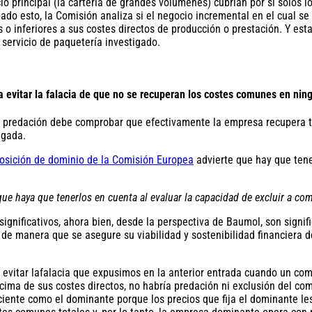
o principal (la cartería de grandes volúmenes) cubrían por sí solos 
do esto, la Comisión analiza si el negocio incremental en el cual se 
o inferiores a sus costes directos de producción o prestación. Y est
 servicio de paquetería investigado.
 evitar la falacia de que no se recuperan los costes comunes en nin
n de predación debe comprobar que efectivamente la empresa recupera
igada.
osición de dominio de la Comisión Europea
advierte que hay que tene
ue haya que tenerlos en cuenta al evaluar la capacidad de excluir a com
ignificativos, ahora bien, desde la perspectiva de Baumol, son signi
 manera que se asegure su viabilidad y sostenibilidad financiera de 
 evitar lafalacia que expusimos en la anterior entrada cuando un co
ma de sus costes directos, no habría predación ni exclusión del com
ciente como el dominante porque los precios que fija el dominante le