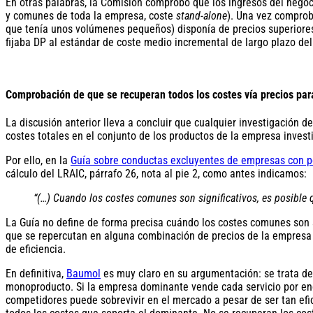
En otras palabras, la Comisión comprobó que los ingresos del negoci
y comunes de toda la empresa, coste
stand-alone
). Una vez comproba
que tenía unos volúmenes pequeños) disponía de precios superiores 
fijaba DP al estándar de coste medio incremental de largo plazo del
Comprobación de que se recuperan todos los costes vía precios para
La discusión anterior lleva a concluir que cualquier investigació
costes totales en el conjunto de los productos de la empresa invest
Por ello, en la
Guía sobre conductas excluyentes de empresas con p
cálculo del LRAIC, párrafo 26, nota al pie 2, como antes indicamos:
“(…) Cuando los costes comunes son significativos, es posible q
La Guía no define de forma precisa cuándo los costes comunes son s
que se repercutan en alguna combinación de precios de la empresa de
de eficiencia.
En definitiva,
Baumol
es muy claro en su argumentación: se trata de
monoproducto. Si la empresa dominante vende cada servicio por enci
competidores puede sobrevivir en el mercado a pesar de ser tan efi