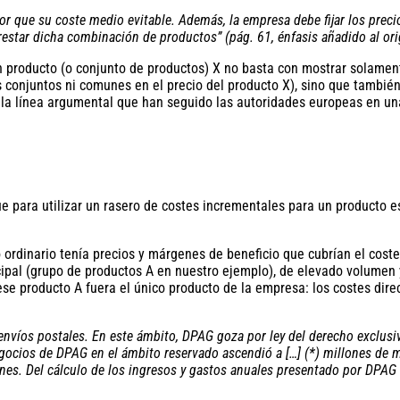
yor que su coste medio evitable. Además, la empresa debe fijar los pre
restar dicha combinación de productos” (pág. 61, énfasis añadido al ori
 producto (o conjunto de productos) X no basta con mostrar solament
s conjuntos ni comunes en el precio del producto X), sino que tambié
 la línea argumental que han seguido las autoridades europeas en un
 para utilizar un rasero de costes incrementales para un producto es
ordinario tenía precios y márgenes de beneficio que cubrían el coste 
ncipal (grupo de productos A en nuestro ejemplo), de elevado volume
 ese producto A fuera el único producto de la empresa: los costes dir
 envíos postales. En este ámbito, DPAG goza por ley del derecho exclu
gocios de DPAG en el ámbito reservado ascendió a […] (*) millones de ma
nes. Del cálculo de los ingresos y gastos anuales presentado por DPA