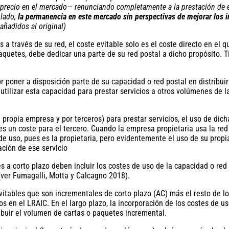
 precio en el mercado— renunciando completamente a la prestación de es
 lado,
la permanencia en este mercado sin perspectivas de mejorar los i
 añadidos al original)
 a través de su red, el coste evitable solo es el coste directo en el 
aquetes, debe dedicar una parte de su red postal a dicho propósito. T
por poner a disposición parte de su capacidad o red postal en distribu
a utilizar esta capacidad para prestar servicios a otros volúmenes de
propia empresa y por terceros) para prestar servicios, el uso de dicha
 un coste para el tercero. Cuando la empresa propietaria usa la red (
de uso, pues es la propietaria, pero evidentemente el uso de su prop
ación de ese servicio
s a corto plazo deben incluir los costes de uso de la capacidad o red
(ver Fumagalli, Motta y Calcagno 2018).
itables que son incrementales de corto plazo (AC) más el resto de l
s en el LRAIC. En el largo plazo, la incorporación de los costes de us
ibuir el volumen de cartas o paquetes incremental.