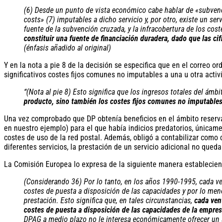
(6) Desde un punto de vista económico cabe hablar de «subvenci
costs» (7) imputables a dicho servicio y, por otro, existe un s
fuente de la subvención cruzada, y la infracobertura de los cost
constituir una fuente de financiación duradera, dado que las c
(énfasis añadido al original)
Y en la nota a pie 8 de la decisión se especifica que en el correo or
significativos costes fijos comunes no imputables a una u otra activ
“(Nota al pie 8) Esto significa que los ingresos totales del ámb
producto, sino también los costes fijos comunes no imputable
Una vez comprobado que DP obtenía beneficios en el ámbito reservad
en nuestro ejemplo) para el que había indicios predatorios, únicame
costes de uso de la red postal. Además, obligó a contabilizar como 
diferentes servicios, la prestación de un servicio adicional no queda
La Comisión Europea lo expresa de la siguiente manera estableciend
(Considerando 36) Por lo tanto, en los años 1990-1995, cada ven
costes de puesta a disposición de las capacidades y por lo meno
prestación. Esto significa que, en tales circunstancias,
cada ven
costes de puesta a disposición de las capacidades de la empre
DPAG a medio plazo no le interesa económicamente ofrecer un se