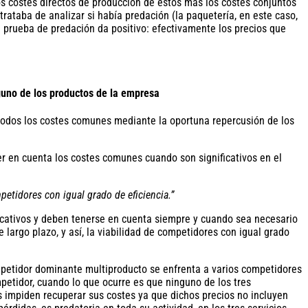
los costes directos de producción de estos más los costes conjuntos
trataba de analizar si había predación (la paquetería, en este caso,
a prueba de predación da positivo: efectivamente los precios que
guno de los productos de la empresa
 todos los costes comunes mediante la oportuna repercusión de los
r en cuenta los costes comunes cuando son significativos en el
petidores con igual grado de eficiencia.”
ficativos y deben tenerse en cuenta siempre y cuando sea necesario
largo plazo, y así, la viabilidad de competidores con igual grado
mpetidor dominante multiproducto se enfrenta a varios competidores
petidor, cuando lo que ocurre es que ninguno de los tres
s impiden recuperar sus costes ya que dichos precios no incluyen