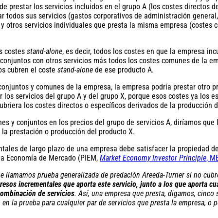
de prestar los servicios incluidos en el grupo A (los costes directos 
 todos sus servicios (gastos corporativos de administración general, m
A y otros servicios individuales que presta la misma empresa (costes c
os costes
stand-alone
, es decir, todos los costes en que la empresa inc
 conjuntos con otros servicios más todos los costes comunes de la e
os cubren el coste
stand-alone
de ese producto A.
es conjuntos y comunes de la empresa, la empresa podría prestar otro 
 los servicios del grupo A y del grupo X, porque esos costes ya los e
ubriera los costes directos o específicos derivados de la producción d
es y conjuntos en los precios del grupo de servicios A, diríamos que
a la prestación o producción del producto X.
entales de largo plazo de una empresa debe satisfacer la propiedad d
 una Economía de Mercado (PIEM,
Market Economy Investor Principle
, M
que llamamos prueba generalizada de predación Areeda-Turner si no cub
resos incrementales que aporta este servicio, junto a los que aporta c
 combinación de servicios
. Así, una empresa que presta, digamos, cinco 
 en la prueba para cualquier par de servicios que presta la empresa, o p