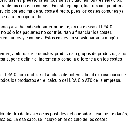
didas, es predatoria en toda su actividad, en los tres servicios.
ura de los costes comunes. En este ejemplo, los tres competidores
ervicio por encima de su coste directo, pues los costes comunes ya
o se están recuperando.
omo ya se ha indicado anteriormente, en este caso el LRAIC
o sólo los paquetes no contribuirían a financiar los costes
tes conjuntos y comunes. Estos costes no se asignarían a ningún
ientes, ámbitos de productos, productos o grupos de productos, sino
esa supone definir el incremento como la diferencia en los costes
el LRAIC para realizar el análisis de potencialidad exclusionaria de
 todos los productos en el cálculo del LRAIC o ATC de la empresa.
ión dentro de los servicios postales del operador incumbente danés,
sales. En ese caso, se incluyó en el cálculo de los costes