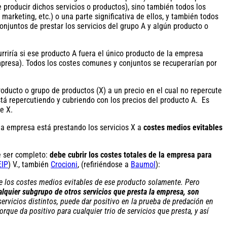
de producir dichos servicios o productos), sino también todos los
arketing, etc.) o una parte significativa de ellos, y también todos
onjuntos de prestar los servicios del grupo A y algún producto o
urriría si ese producto A fuera el único producto de la empresa
mpresa). Todos los costes comunes y conjuntos se recuperarían por
producto o grupo de productos (X) a un precio en el cual no repercute
stá repercutiendo y cubriendo con los precios del producto A. Es
e X.
 la empresa está prestando los servicios X a
costes medios evitables
e ser completo:
debe cubrir los costes totales de la empresa para
EIP
) V., también
Crocioni
, (refiriéndose a
Baumol
):
re los costes medios evitables de ese producto solamente. Pero
ualquier subgrupo de otros servicios que presta la empresa, son
servicios distintos, puede dar positivo en la prueba de predación en
orque da positivo para cualquier trio de servicios que presta, y así