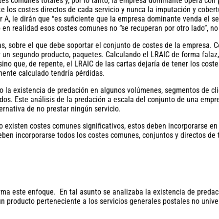
es comunes totales y, por lo tanto, la empresa dominante opera con pér
 los costes directos de cada servicio y nunca la imputación y cobert
or A, le dirán que “es suficiente que la empresa dominante venda el s
do en realidad esos costes comunes no “se recuperan por otro lado”, n
 sobre el que debe soportar el conjunto de costes de la empresa. C
n segundo producto, paquetes. Calculando el LRAIC de forma falaz, n
sino que, de repente, el LRAIC de las cartas dejaría de tener los cos
mente calculado tendría pérdidas.
ólo la existencia de predación en algunos volúmenes, segmentos de cl
dos. Este análisis de la predación a escala del conjunto de una empr
ernativa de no prestar ningún servicio.
o existen costes comunes significativos, estos deben incorporarse en 
 deben incorporarse todos los costes comunes, conjuntos y directos de
rma este enfoque. En tal asunto se analizaba la existencia de predac
 un producto perteneciente a los servicios generales postales no univer