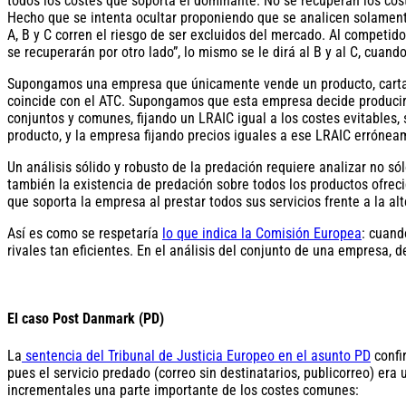
todos los costes que soporta el dominante. No se recuperan los cost
Hecho que se intenta ocultar proponiendo que se analicen solamente
A, B y C corren el riesgo de ser excluidos del mercado. Al competid
se recuperarán por otro lado”, lo mismo se le dirá al B y al C, cuan
Supongamos una empresa que únicamente vende un producto, cartas,
coincide con el ATC. Supongamos que esta empresa decide producir u
conjuntos y comunes, fijando un LRAIC igual a los costes evitables, 
producto, y la empresa fijando precios iguales a ese LRAIC errónea
Un análisis sólido y robusto de la predación requiere analizar no s
también la existencia de predación sobre todos los productos ofreci
que soporta la empresa al prestar todos sus servicios frente a la alt
Así es como se respetaría
lo que indica la Comisión Europea
: cuand
rivales tan eficientes. En el análisis del conjunto de una empresa,
El caso Post Danmark (PD)
La
sentencia del Tribunal de Justicia Europeo en el asunto PD
confi
pues el servicio predado (correo sin destinatarios, publicorreo) era
incrementales una parte importante de los costes comunes: