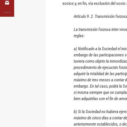
socios y, en fin, vía exclusión del soci
Artículo 9. 2. Transmisión forzosa
La transmisión forzosa inter vivo
reglas:
a) Notificado a la Sociedad el ini
embargo de las participaciones so
tuviera como objeto la inmoviliz
procedimiento de ejecución forzos
adquirir la totalidad de las part
máximo de tres meses a contar de
embargo. En tal caso, podrá la So
sí misma siempre que se cumplan 
bien adquirirlas con el fin de amo
b) Si la Sociedad no hubiera ejerc
máximo de cinco días a contar de
anteriormente establecidos, o desd