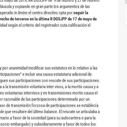
 23 mayo de 2019; RR DGSJFP de 9 de febrero y 27 de febrero
láusula y copiando en gran parte los argumentos de las
nesperado
in limine
el centro directivo opta por
seguir la
erecho de terceros en la última R DGSJFP de 17 de mayo de
idad según el criterio del registrador cuta calificación el
y por unanimidad modificar sus estatutos en lo relativo a las
rticipaciones” e incluir una causa estatutaria adicional de
guen sus participaciones con rescate de sus participaciones.
a la transmisión voluntaria inter vivos, a la mortis causa y a
s voluntarias intervivos y en transmisiones mortis causa el
alor razonable de las participaciones determinado por un
aso de transmisión forzosa de participaciones se establecía
ble que resultare del último balance. El rescate se articulaba a
mario a favor de la sociedad (para su autocartera o para la
l socio embargado) y subsidiariamente a favor de todos los