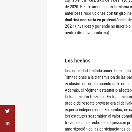
contable: cfr. RR DGRN de 9 de mayo y
de 2020. Bizarrramente, con la misma c
anteriores resoluciones con un giro i
doctrina contraria en protección del d
2021
(invalidez y por ende no inscribibil
centro directivo confirma).
Los hechos
Una sociedad limitada acuerda en junta 
“limitaciones a la transmisión de las pa
exclusión del socio cuando se le embar
Además, el régimen estatutario afectaba 
la transmisión forzosa. En transmisione
precio de rescate previsto era el del v
experto independiente. En cambio, en c
los estatutos se remitían al valor conta
través de un derecho de adquisición pri
amortización de las participaciones de