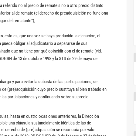
 referido no al precio de remate sino a otro precio distinto
nferior al de remate (el derecho de preadquisición no funciona
gar del rematante”);
to
, esto es, que una vez se haya producido la ejecución, el
ia pueda obligar al adjudicatario a separarse de sus
inado que no tiene por qué coincidir con el de remate (vid.
 RDGRN de 13 de octubre 1998 y la STS de 29 de mayo de
bargo y para evitar la subasta de las participaciones, se
 de (pre)adquisición cuyo precio sustituya al bien trabado en
las participaciones y continuando sobre su precio
usulas, hasta en cuatro ocasiones anteriores, la Dirección
ible una cláusula sustancialmente idéntica de las de
e el derecho de (pre)adquisición se reconocía por valor