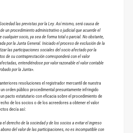
Sociedad las previstas por la Ley. Así mismo, será causa de
o de un procedimiento administrativo o judicial que acuerde el
 cualquier socio, ya sea de forma total o parcial. No obstante,
ada por la Junta General. Iniciado el proceso de exclusión de la
izar las participaciones sociales del socio afectado por la
ctos de su contraprestación corresponderá con el valor
afectadas, entendiéndose por valor razonable el valor contable
probado por la Junta».
 anteriores resoluciones el registrador mercantil de nuestra
e un orden público procedimental presuntamente infringido
 un pacto estatutario con eficacia sobre el procedimiento de
recho de los socios o de los acreedores a obtener el valor
ectos decía así:
la el derecho de la sociedad y de los socios a evitar el ingreso
bono del valor de las participaciones, no es incompatible con