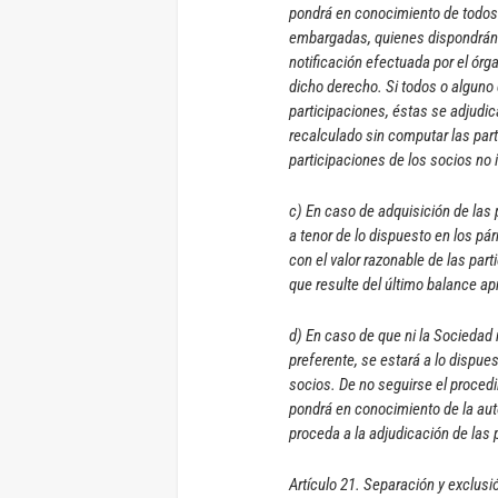
pondrá en conocimiento de todos 
embargadas, quienes dispondrán d
notificación efectuada por el órg
dicho derecho. Si todos o alguno 
participaciones, éstas se adjudica
recalculado sin computar las part
participaciones de los socios no 
c) En caso de adquisición de las
a tenor de lo dispuesto en los pá
con el valor razonable de las part
que resulte del último balance a
d) En caso de que ni la Sociedad 
preferente, se estará a lo dispue
socios. De no seguirse el procedim
pondrá en conocimiento de la auto
proceda a la adjudicación de las
Artículo 21. Separación y exclusi