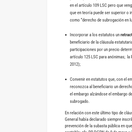
en el artículo 109 LSC pero que venga
que en teoría puede ser superior o i
como “derecho de subrogación en lu
Incorporar a los estatutos un
retrac
beneficiario de la cláusula estatutar
participaciones por un precio determ
artículo 125 LSC para anónimas; la
2012);
Convenir en estatutos que, con el em
reconozca al beneficiario un derecho
el embargo alzándose el embargo de 
subrogado.
En relación con este último tipo de clá
General había declarado siempre inscrib
prevención de la subasta pública en qu