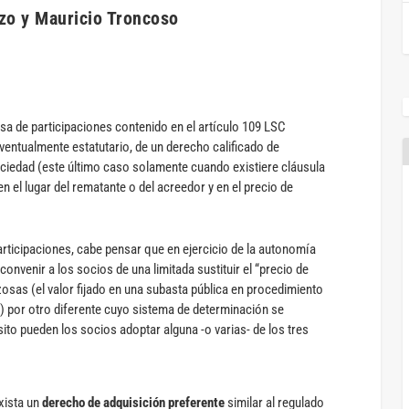
zo y Mauricio Troncoso
osa de participaciones contenido en el artículo 109 LSC
eventualmente estatutario, de un derecho calificado de
ociedad (este último caso solamente cuando existiere cláusula
n el lugar del rematante o del acreedor y en el precio de
rticipaciones, cabe pensar que en ejercicio de la autonomía
onvenir a los socios de una limitada sustituir el “precio de
zosas (el valor fijado en una subasta pública en procedimiento
s) por otro diferente cuyo sistema de determinación se
ito pueden los socios adoptar alguna -o varias- de los tres
xista un
derecho de adquisición preferente
similar al regulado