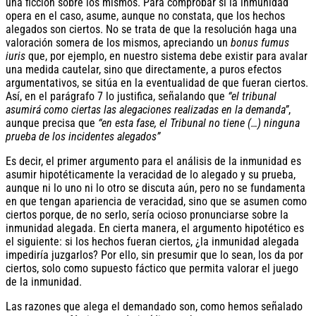
una ficción sobre los mismos. Para comprobar si la inmunidad
opera en el caso, asume, aunque no constata, que los hechos
alegados son ciertos. No se trata de que la resolución haga una
valoración somera de los mismos, apreciando un
bonus fumus
iuris
que, por ejemplo, en nuestro sistema debe existir para avalar
una medida cautelar, sino que directamente, a puros efectos
argumentativos, se sitúa en la eventualidad de que fueran ciertos.
Así, en el parágrafo 7 lo justifica, señalando que
“el tribunal
asumirá como ciertas las alegaciones realizadas en la demanda”
,
aunque precisa que
“en esta fase, el Tribunal no tiene (…) ninguna
prueba de los incidentes alegados”
Es decir, el primer argumento para el análisis de la inmunidad es
asumir hipotéticamente la veracidad de lo alegado y su prueba,
aunque ni lo uno ni lo otro se discuta aún, pero no se fundamenta
en que tengan apariencia de veracidad, sino que se asumen como
ciertos porque, de no serlo, sería ocioso pronunciarse sobre la
inmunidad alegada. En cierta manera, el argumento hipotético es
el siguiente: si los hechos fueran ciertos, ¿la inmunidad alegada
impediría juzgarlos? Por ello, sin presumir que lo sean, los da por
ciertos, solo como supuesto fáctico que permita valorar el juego
de la inmunidad.
Las razones que alega el demandado son, como hemos señalado