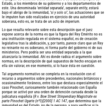
Estado, a los miembros de su gobierno y a los departamentos de
este. Una denominada ‘
entidad separada
‘,
separate entity
, estará
bajo el abrigo de la inmunidad, ‘
si y solo si’
, las actuaciones que se
le imputen han sido realizadas en ejercicio de una autoridad
soberana, esto es, se trata de un acto de
imperium.
Lo que resulta relevante sobre esta descripción que el juez
expone acerca de la norma es que la figura del Rey Emérito no es
una institución regulada en el sistema español, es de creación
legislativa tras la abdicación, y, por tanto, parece claro que un Rey
no reinante no es soberano, ni forma parte del gobierno ni de sus
ministerios. Pero podría ser una entidad separada a la que
alcanzaría la inmunidad. Ahí es donde radica el argumento sobre
normas, en la descripción de qué supuestos de hecho encajan en
ella sin valorar, en ese momento, si lo hace ésta en cuestión.
Tal argumento normativo se completa en la resolución con el
recurso a argumentos sobre precedentes, nacionales británicos y
ocasionalmente foráneos, entre los que destaca especialmente el
caso Pinochet, curiosamente también relacionado con España
porque se activó por una orden de detención cursada desde la
judicatura española (
R v. Bow Street Stinpendiary Magistrate ex
parte Pinochet Ugarte (nº3)[2000] 1 AC 147
, que determina que la
inmunidad es del Estado, no de la persona, y para verificar si la