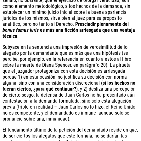
señalo, no obstante, que el ejercicio de otorgar veracidad, aun
como elemento metodológico, a los hechos de la demanda, sin
establecer un mínimo juicio inicial sobre la buena apariencia
jurídica de los mismos, sirve bien al juez para su propósito
analítico, pero no tanto al Derecho.
Prescindir plenamente del
bonus fumus iuris
es más una ficción arriesgada que una ventaja
técnica
.
Subyace en la sentencia una impresión de verosimilitud de lo
alegado por la demandante que es más que una hipótesis (se
percibe, por ejemplo, en la referencia en cuanto a estos al libro
sobre la muerte de Diana Spencer, en parágrafo 20). La pirueta
que el juzgador protagoniza con esta decisión es arriesgada
porque 1) en esta ocasión, no justifica su decisión con norma
alguna, sino con una consideración discrecional (
si los hechos no
fueran ciertos, ¿para qué continuar?
), y 2) desliza una percepción
de cierto sesgo, la defensa de Juan Carlos no ha presentado aún
contestación a la demanda formulada, sino solo esta alegación
previa (triple en realidad – Juan Carlos no lo hizo, el Reino Unido
no es competente, y el demandado es inmune -aunque solo se
pronuncie sobre una, inmunidad).
El fundamento último de la petición del demandado reside en que,
de ser ciertos los alegatos que este formula, no se darían las