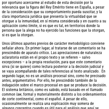
por oportuno acercarme al estudio de esta decisión por la
relevancia que la figura del Rey Emérito tiene en España, a pesar
de la consideración que su comportamiento pueda suscitar, y la
clara importancia jurídica que presenta la virtualidad que se
otorgue a la inmunidad, en sí misma considerada y en cuanto a su
aplicación como límite, si es que es tal, en territorios donde la
persona que la alega no ha ejercido las funciones que la otorgan,
si es que la otorgan.
Unos últimos apuntes previos de carácter metodológico conviene
señalar ahora. En primer lugar, al tratarse de un comentario se ha
prescindido de aparato crítico. Las apreciaciones de naturaleza
aclaratoria están en el propio texto y se refieren – salvo
excepciones – a la propia resolución, para que este comentario
sirva (si se quiere) como lectura posterior a la decisión judicial y
se vaya acompañando de tales referencias al texto analizado. En
segundo lugar, no es un análisis procesal sino, como he precisado
antes, argumentativo. Por ello, he prescindido también de la
indagación sobre el marco procesal en que se produce la decisión.
El sistema británico, como es sabido, está basado en el llamado
common law
, formal y materialmente distinto a los ordenamientos
de corte continental, como el español. A pesar de ello,
ocasionalmente se realiza una explicación muy somera de
algunos conceptos cuando es útil para el análisis que aquí se