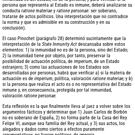
persona que representa al Estado es inmune, deberá analizarse su
conducta
ratione materiae
y
ratione personae
: ser soberano,
tratarse de actos políticos. Una interpretación que no contradice
la norma y que es admisible en su construcción y en su
conclusión).
El caso Pinochet (parágrafo 28) determinó sucintamente que la
interpretación de la
State Inmunity Act
descansaba sobre estos
elementos: 1) la inmunidad no es de la persona, sino del Estado;
2) la inmunidad tiene por objeto, por tanto, preservar la
posibilidad de actuación política, de
imperium
, de un Estado
extranjero; 3) como las actuaciones de los Estados son
desarrolladas por personas, habrá que verificar a) si la materia de
actuación es de
imperium
, política, valoración
ratione materiae
; y b)
si la persona que realiza el acto es o no representativa del Estado
inmune y, en consecuencia, protegida por tal inmunidad,
valoración
ratione personae.
Esta reflexión es la que finalmente lleva al juez a volver sobre los
argumentos fácticos y determinar que 1) Juan Carlos de Borbón
no es soberano de España, 2) no forma parte de la Casa del Rey
Felipe VI, aunque sea familia del Rey actual, y 3) sus actos, los
alegados y dados como ciertos a efectos puramente
argumentativos, no fueron políticos, de imperio.