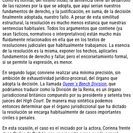
Como es normal, del mismo modo, la sentencia tiene un desarrollo
de las razones por la que se adopta, que aquí serían nuestros
fundamentos de derecho, y la justificación, en suma, de la decisión
finalmente adoptada, nuestro fallo. A pesar de esta similitud
estructural, la resolución es mucho menos estanca que nuestras
sentencias habituales. Todos los argumentos que contiene (ya
sean fácticos, normativos o interpretativos) están mucho más
fluidamente relacionados en ella que en los textos de
resoluciones judiciales que habitualmente trabajamos. La esencia
de la resolución es la misma, exponer los hechos, aplicarles
fundamentos de derecho y fallar, pero el encorsetamiento formal,
si se permite la expresión, es menor.
En segundo lugar, conviene realizar una mínima precisión, sin
ambición de exhaustividad jurídico-procesal, del órgano que
adopta la decisión. La llamada
Queen´s Bench Division
, que
podríamos traducir como la División de la Reina, es un órgano
jurisdiccional británico compuesto por su presidente y setenta tres
jueces del
High Court
. De manera muy sintética podemos
entonces determinar que el órgano jurisdiccional que ha dictado
la resolución se encarga habitualmente de casos importantes
civiles o penales.
En esta ocasión, el caso es el iniciado por la actora, Corinna frente