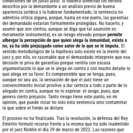
condiciones de un juicio justo. Si hubiera sometido los hechos
descritos por la demandante a un análisis previo de buena
apariencia jurídica y la hubiese fundamentado, la sentencia no
admitiría crítica alguna, porque, hasta en ese punto, las garantías
del demandado estarían formalmente protegidas. No hacerlo, y
asumir que son ciertos, aunque se diga que tal asunción es
meramente instrumental, es un riesgo elevado porque
permite
albergar la percepción de que quien alega la inmunidad, exista o
no, ya ha sido prejuzgado como autor de lo que se le imputa.
El
sentido metodológico de la hipótesis solo existe en la mente del
juez y, por ello, es razonable que el demandado interprete que esa
decisión le priva de garantías porque ventila con escasa
argumentación lo que se le alega en contra y con mucho detalle lo
que alega en su favor. Es comprensible que se tenga, pues,
aunque no sea así, la sensación de que el juez tiene un
convencimiento inicial proclive a dar certeza a todo o parte de lo
alegado en contra, aunque no lo exprese: el sesgo, pues, que
genera cierto prejuicio. Tanto riesgo tiene este punto, en mi
opinión, que puede viciar no solo esta sentencia sino contaminar
la que sobre el fondo se dictare.
El proceso no ha finalizado. Tras la resolución, la defensa del Rey
Emérito formuló recurso frente a la misma que ha sido inadmitido
por el juez Nicklin el día 29 de marzo de 2022. Las razones que