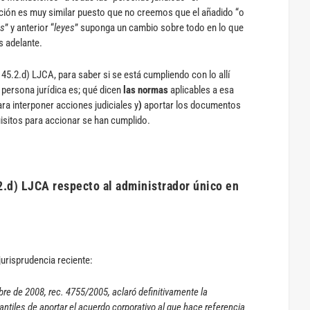
cción es muy similar puesto que no creemos que el añadido “o
s
” y anterior “
leyes
” suponga un cambio sobre todo en lo que
 adelante.
. 45.2.d) LJCA, para saber si se está cumpliendo con lo allí
 persona jurídica es; qué dicen
las normas
aplicables a esa
ara interponer acciones judiciales y
)
aportar los documentos
isitos para accionar se han cumplido.
.2.d) LJCA respecto al administrador único en
urisprudencia reciente:
re de 2008, rec. 4755/2005, aclaró definitivamente la
ntiles de aportar el acuerdo corporativo al que hace referencia