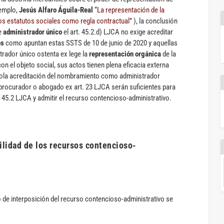
jemplo,
Jesús Alfaro Águila-Real
“
La representación de la
os estatutos sociales como regla contractual”
), la conclusión
de
administrador único
el art. 45.2.d) LJCA no exige acreditar
os
como apuntan estas SSTS de 10 de junio de 2020 y aquellas
strador único ostenta ex lege la
representación orgánica
de la
on el objeto social, sus actos tienen plena eficacia externa
a sola acreditación del nombramiento como administrador
procurador o abogado ex art. 23 LJCA serán suficientes para
. 45.2 LJCA y admitir el recurso contencioso-administrativo.
bilidad de los recursos contencioso-
to de interposición del recurso contencioso-administrativo se