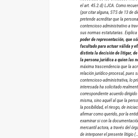
el art. 45.2.d) LJCA. Como recuer
(por citar alguna, STS de 13 de d
pretende acreditar que la persona
contencioso administrativo a tra
sus normas estatutarias. Explica 
poder de representación, que sól
facultado para actuar válida y 
distinta la decisión de litigar, 
la persona jurídica a quien las 
máxima trascendencia que la acred
relación jurídico-procesal, pues s
contencioso-administrativa, lo pr
interesada ha solicitado realmente 
correspondiente acuerdo dirigido a
misma, sino aquél al que la person
la posibilidad, el riesgo, de inici
afirmar como querido, por la enti
examinar si con la documentación
mercantil actora, a través del ó
de interponer el presente litigio (