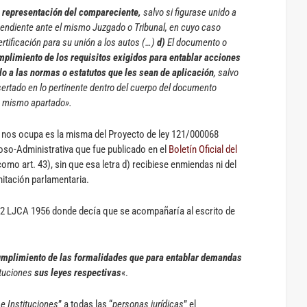
a representación del compareciente,
salvo si figurase unido a
pendiente ante el mismo Juzgado o Tribunal, en cuyo caso
rtificación para su unión a los autos (…)
d)
El documento o
plimiento de los requisitos exigidos para entablar acciones
lo a las normas o estatutos que les sean de aplicación
, salvo
sertado en lo pertinente dentro del cuerpo del documento
e mismo apartado».
ue nos ocupa es la misma del Proyecto de ley 121/000068
oso-Administrativa que fue publicado en el
Boletín Oficial del
omo art. 43), sin que esa letra d) recibiese enmiendas ni del
itación parlamentaria.
7.2 LJCA 1956 donde decía que se acompañaría al escrito de
umplimiento de las formalidades que para entablar demandas
ituciones
sus leyes respectivas
«.
e Instituciones
” a todas las “
personas jurídicas
” el