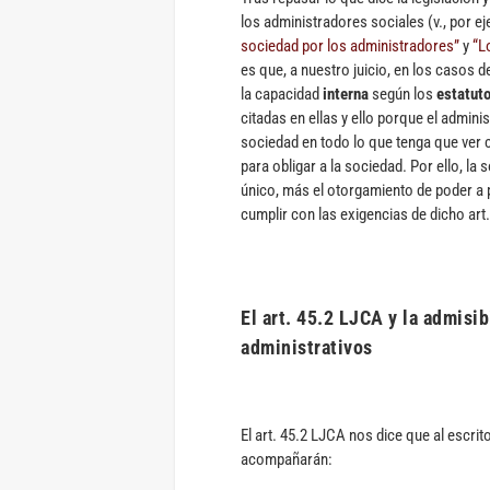
los administradores sociales (v., por e
sociedad por los administradores”
y
“L
es que, a nuestro juicio, en los casos 
la capacidad
interna
según los
estatut
citadas en ellas y ello porque el admini
sociedad en todo lo que tenga que ver c
para obligar a la sociedad. Por ello, l
único, más el otorgamiento de poder a 
cumplir con las exigencias de dicho art
El art. 45.2 LJCA y la admisi
administrativos
El art. 45.2 LJCA nos dice que al escri
acompañarán: