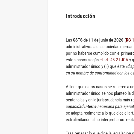
Introducción
Las
SSTS de 11 de junio de 2020 (
RC 
administrativos a una sociedad mercan
por no haberse cumplido con el primero 
estos casos según
el art. 45.2 LJCA
y q
administrador único y (ii) que éste «
dis
en su nombre de conformidad con los es
Al leer que estos casos se refieren a 
administrador único se nos planteó la d
sentencias y en la jurisprudencia más 
capacidad
interna
necesaria para ejerci
se adapta realmente a lo que dice el art
extralimitando al no interpretar correc
Tras repasar lo que dice la legislación 