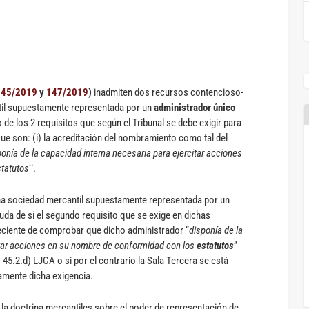
145/2019
y
147/2019
)
inadmiten dos recursos contencioso-
til supuestamente representada por un
administrador único
de los 2 requisitos que según el Tribunal se debe exigir para
ue son: (i) la acreditación del nombramiento como tal del
ponía de la capacidad interna necesaria para ejercitar acciones
tatutos
¨.
una sociedad mercantil supuestamente representada por un
uda de si el segundo requisito que se exige en dichas
reciente de comprobar que dicho administrador “
disponía de la
tar acciones en su nombre de conformidad con los
estatutos
”
. 45.2.d) LJCA o si por el contrario la Sala Tercera se está
tamente dicha exigencia.
y la doctrina mercantiles sobre el poder de representación de