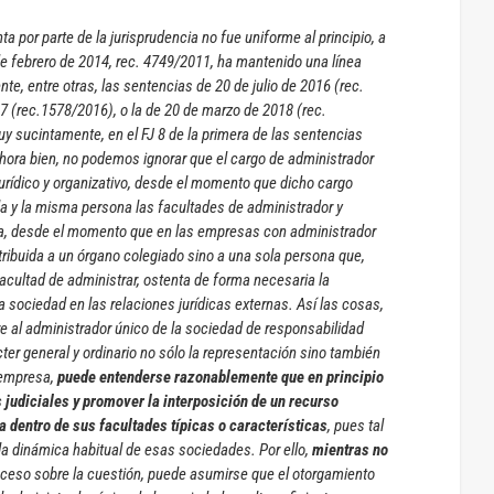
ta por parte de la jurisprudencia no fue uniforme al principio, a
de febrero de 2014, rec. 4749/2011, ha mantenido una línea
, entre otras, las sentencias de 20 de julio de 2016 (rec.
 (rec.1578/2016), o la de 20 de marzo de 2018 (rec.
 sucintamente, en el FJ 8 de la primera de las sentencias
Ahora bien, no podemos ignorar que el cargo de administrador
 jurídico y organizativo, desde el momento que dicho cargo
a y la misma persona las facultades de administrador y
sa, desde el momento que en las empresas con administrador
tribuida a un órgano colegiado sino a una sola persona que,
acultad de administrar, ostenta de forma necesaria la
 sociedad en las relaciones jurídicas externas.
Así las cosas,
tre al administrador único de la sociedad de responsabilidad
ter general y ordinario no sólo la representación sino también
a empresa,
puede entenderse razonablemente que en principio
s judiciales y promover la interposición de un recurso
 dentro de sus facultades típicas o características
, pues tal
y la dinámica habitual de esas sociedades. Por ello,
mientras no
oceso sobre la cuestión, puede asumirse que el otorgamiento