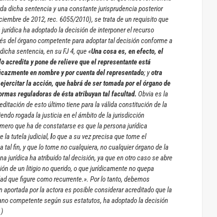
da dicha sentencia y una constante jurisprudencia posterior
iciembre de 2012, rec. 6055/2010), se trata de un requisito que
 jurídica ha adoptado la decisión de interponer el recurso
vés del órgano competente para adoptar tal decisión conforme a
dicha sentencia, en su FJ 4, que «
Una cosa es, en efecto, el
o acredita y pone de relieve que el representante está
eficazmente en nombre y por cuenta del representado
; y
otra
de ejercitar la acción, que habrá de ser tomada por el órgano de
normas reguladoras de ésta atribuyan tal facultad.
Obvia es la
itación de esto último tiene para la válida constitución de la
iendo rogada la justicia en el ámbito de la jurisdicción
imero que ha de constatarse es que la persona jurídica
la tutela judicial,
l
o que a su vez precisa que tome el
 tal fin, y que lo tome no cualquiera, no cualquier órgano de la
a jurídica ha atribuido tal decisión, ya que en otro caso se abre
ación de un litigio no querido, o que jurídicamente no quepa
dad que figure como recurrente.». Por lo tanto, debemos
 aportada por la actora es posible considerar acreditado que la
rgano competente según sus estatutos, ha adoptado la decisión
…)