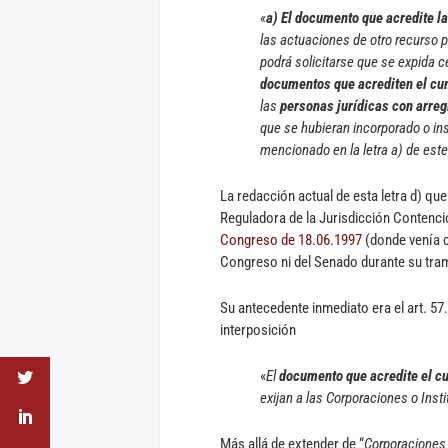
«
a) El documento que acredite l
las actuaciones de otro recurso 
podrá solicitarse que se expida ce
documentos que acrediten el cum
las
personas jurídicas con arreg
que se hubieran incorporado o in
mencionado en la letra a) de est
La redacción actual de esta letra d) q
Reguladora de la Jurisdicción Contenci
Congreso de 18.06.1997
(donde venía c
Congreso ni del Senado durante su tram
Su antecedente inmediato era el art. 5
interposición
«
El
documento que acredite el c
exijan a las Corporaciones o Inst
Más allá de extender de “
Corporaciones 