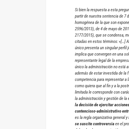
Si bien la respuesta a esta pregun
partir de nuestra sentencia de 7 
homogénea de la que son exponente
2596/2013), de 4 de mayo de 2017
2177/2015), que se condensa, muy
citadas en estos términos: «[…] 
único presenta un singular perfil
implica que convergen en una sol
representante legal de la empre
único la administración no está a
además de estar investida de la f
competencia para representar a la
como quiera que al fin y a la pos
limitada le corresponde con carác
la administración y gestión de l
la decisión de ejercitar accione
contencioso-administrativo entra
es la regla organizativa general 
se suscite controversia
en el pr