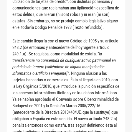
utilización de tarjetas de crédito”, con distintas ponencias y
comunicaciones que reclamaban una tipificación específica de
estos delitos, que ni eran (ni son) robos y ni eran (ni son)
estafas. Sin embargo, no se produjo cambio legislativo alguno
en el todavía Código Penal de 1973 (Texto refundido).
Este cambio llegaría con el nuevo Código de 1995 y su artículo
248.2 (de entonces y antecedente del hoy vigente artículo
249.1.a). Se regulaba, como modalidad de estafa, “
la
transferencia no consentida de cualquier activo patrimonial en
perjuicio de tercero [valiéndose de alguna manipulación
informática o artificio semejante]”.
Ninguna alusión a las
tarjetas bancarias o comerciales. Ésta sí llegaría en 2010, con
la Ley Orgánica 5/2010, que introduce la punición específica de
los accesos informáticos ilícitos y de los daños informáticos.
Ya se habían aprobado el Convenio sobre Cibercriminalidad de
Budapest de 2001 y la Decisión Marco 2005/222/JAI
(antecedente de la Directiva 2013/40/UE, que la sustituye) que
obligaban a España en este sentido. El nuevo artículo 248.2.c)
penaliza entonces como estafa, tras seguir definiendo ésta al
modo tradicional (engaño-error-disposición patrimonial-