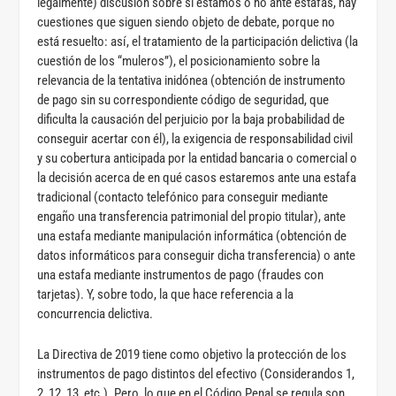
legalmente) discusión sobre si estamos o no ante estafas, hay
cuestiones que siguen siendo objeto de debate, porque no
está resuelto: así, el tratamiento de la participación delictiva (la
cuestión de los “muleros”), el posicionamiento sobre la
relevancia de la tentativa inidónea (obtención de instrumento
de pago sin su correspondiente código de seguridad, que
dificulta la causación del perjuicio por la baja probabilidad de
conseguir acertar con él), la exigencia de responsabilidad civil
y su cobertura anticipada por la entidad bancaria o comercial o
la decisión acerca de en qué casos estaremos ante una estafa
tradicional (contacto telefónico para conseguir mediante
engaño una transferencia patrimonial del propio titular), ante
una estafa mediante manipulación informática (obtención de
datos informáticos para conseguir dicha transferencia) o ante
una estafa mediante instrumentos de pago (fraudes con
tarjetas). Y, sobre todo, la que hace referencia a la
concurrencia delictiva.
La Directiva de 2019 tiene como objetivo la protección de los
instrumentos de pago distintos del efectivo (Considerandos 1,
2, 12, 13, etc.). Pero, lo que en el Código Penal se regula son