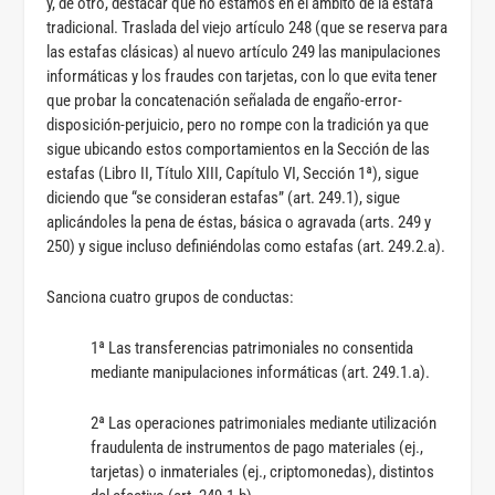
y, de otro, destacar que no estamos en el ámbito de la estafa
tradicional. Traslada del viejo artículo 248 (que se reserva para
las estafas clásicas) al nuevo artículo 249 las manipulaciones
informáticas y los fraudes con tarjetas, con lo que evita tener
que probar la concatenación señalada de engaño-error-
disposición-perjuicio, pero no rompe con la tradición ya que
sigue ubicando estos comportamientos en la Sección de las
estafas (Libro II, Título XIII, Capítulo VI, Sección 1ª), sigue
diciendo que “se consideran estafas” (art. 249.1), sigue
aplicándoles la pena de éstas, básica o agravada (arts. 249 y
250) y sigue incluso definiéndolas como estafas (art. 249.2.a).
Sanciona cuatro grupos de conductas:
1ª Las transferencias patrimoniales no consentida
mediante manipulaciones informáticas (art. 249.1.a).
2ª Las operaciones patrimoniales mediante utilización
fraudulenta de instrumentos de pago materiales (ej.,
tarjetas) o inmateriales (ej., criptomonedas), distintos