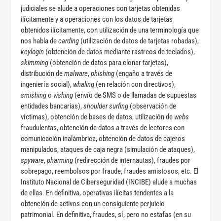
judiciales se alude a operaciones con tarjetas obtenidas
ilícitamente y a operaciones con los datos de tarjetas
obtenidos ilícitamente, con utilización de una terminología que
nos habla de
carding
(utilización de datos de tarjetas robadas),
keylogin
(obtención de datos mediante rastreos de teclados),
skimming
(obtención de datos para clonar tarjetas),
distribución de
malware
,
phishing
(engaño a través de
ingeniería social),
whaling
(en relación con directivos),
smishing
o
vishing
(envío de SMS o de llamadas de supuestas
entidades bancarias),
shoulder surfing
(observación de
víctimas), obtención de bases de datos, utilización de
webs
fraudulentas, obtención de datos a través de lectores con
comunicación inalámbrica, obtención de datos de cajeros
manipulados, ataques de caja negra (simulación de ataques),
spyware
,
pharming
(redirección de internautas), fraudes por
sobrepago, reembolsos por fraude, fraudes amistosos, etc. El
Instituto Nacional de Ciberseguridad (INCIBE) alude a muchas
de ellas. En definitiva, operativas ilícitas tendentes a la
obtención de activos con un consiguiente perjuicio
patrimonial. En definitiva, fraudes, sí, pero no estafas (en su