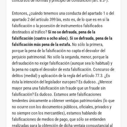
concursos de normas y principio de consunción (art. 8.3ª).
Entonces, ¿cuándo tenemos una conducta del apartado 1 o del
apartado 2 del artículo 399 bis, esto es, de lo que es en sí la
falsificación o la posesión de instrumentos falsificados
destinados al tráfico?
Si no se defrauda, pena de la
falsificación (cuatro a ocho años). Si se defrauda, pena de la
falsificación más pena de la estafa.
No sólo la primera,
porque la pena de la falsificación no capta el desvalor del
perjuicio patrimonial. No sólo la segunda, menor, porque la
defraudación no exige falsificación (aunque sea lo habitual) y
la pena no capta el desvalor de esta falsificación. Concurso de
delitos (medial) y aplicación de la regla del artículo 77.3. ¿Es
ésta la intención del legislador europeo? Es dudoso. ¿Merece
mayor pena una falsificación sin fraude que un fraude sin
falsificación? Es dudoso. Estamos ante falsificaciones
tendentes únicamente a obtener ventajas patrimoniales (lo que
no ocurre con los documentos públicos, oficiales, privados y
no siempre con los mercantiles), estamos hablando de
falsificaciones de medios de pago, que sólo se entienden
realizadas para la obtención de dicha ventaja consustancial al