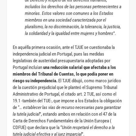
de Derecho y respeto de los derechos humanos,
incluidos los derechos de las personas pertenecientes a
minorías. Estos valores son comunes a los Estados
miembros en una sociedad caracterizada por el
pluralismo, la no discriminación, la tolerancia, la justicia,
la solidaridad y la igualdad entre mujeres y hombres
”.
En aquélla primera ocasión, ante el TJUE se cuestionaba la
independencia judicial en Portugal, pues las medidas
legislativas de austeridad presupuestaria adoptadas por
Portugal incluían
una reducción salarial que afectaba a los
miembros del Tribunal de Cuentas, lo que podía poner en
riesgo su independencia.
El TJUE dibujó, como marco jurídico
de la cuestión prejudicial que le planteó el Supremo Tribunal
Administrativo de Portugal, el citado art. 2 TUE, así como el
19.1 -también del TUE-, que impone a los Estados la obligación
de “
… establecer las vías de recurso necesarias para garantizar
la tutela judicial
”, estando ambos en relación con el 47 de la
Carta de Derechos Fundamentales de la Unión Europea (
CDFUE) que declara que la “
Unión respetará el derecho a la
tutela judicial efectiva y al juez imparcial
”.