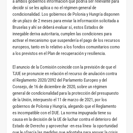
a ambos gobiernos información que podría ser relevante para
decidir sí se les aplica o no el régimen general de
condicionalidad. Los gobiernos de Polonia y Hungría disponen
de un plazo de 2 meses para enviar la información solicitada a
Bruselas y ahí se deberá evaluar sí, estos Estados de
innegable deriva autoritaria, cumplen las condiciones para
activar el mecanismo que suspendería el pago de los recursos
europeos, tanto en lo relativo a los fondos comunitarios como
a los previstos en el Plan de recuperación y resiliencia.
El anuncio de la Comisión coincide con la previsión de que el
TJUE se pronuncie en relación el recurso de anulación contra
el Reglamento 2020/2092 del Parlamento Europeo y del
Consejo, de 16 de diciembre de 2020, sobre un régimen
general de condicionalidad para la protección del presupuesto
de la Unión, interpuesto el 11 de marzo de 2021, por los
gobiernos de Polonia y Hungría, alegando que el Reglamento
es incompatible con el DUE. La norma impugnada tiene su
causa en la decisión de la UE de luchar contra el deterioro del
Estado de Derecho y aprovechar -en esa línea- la oportunidad
que le ofrecía las medidas que adoptaba para apoyar la crisis