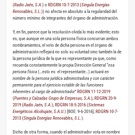
(
Radio Jaén, S.A.
)
o
RDGRN 10-7-2013 (
Singula Energías
Renovables, S.L.
)
) no afecta en absoluto a la regularidad del
número mínimo de integrantes del órgano de administración.
Y, en fin, parece que la resolución olvida lo más evidente; esto
es, que aunque en una sola persona física concurran ambos
nombramientos, el voto de dicha persona en el órgano de
administración reflejará no solo su voluntad sino también la de
la persona jurídica de la que es representante ya que, como
recuerda constantemente la propia Dirección General “
esa
persona física
(…esto es: el representante…)
actuará en
nombre de la persona jurídica administradora y con carácter
permanente para el ejercicio estable de las funciones
inherentes al cargo de administrador
”
RDGRN 11-12-2019
(
Puentes y Calzadas Grupo de Empresas, S.A.
)
;
RDGRN 20-9-
2019 (
Radio Jaén, S.A.
)
;
RDGRN 18-5-2016 (
Sistemas
Energéticos Alcohujate, S.A.U.
)
[BOE: 9-6-2016];
RDGRN 10-7-
2013 (
Síngula Energías Renovables, S.L.
)
.
Dicho de otra forma, cuando el administrador vota en nombre