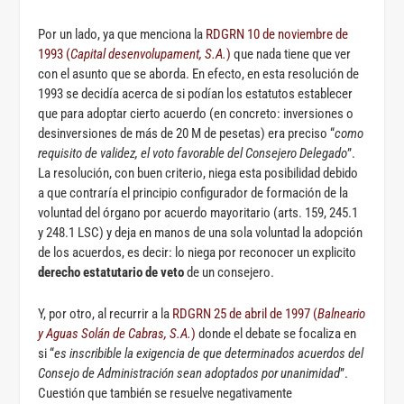
Por un lado, ya que menciona la
RDGRN 10 de noviembre de
1993 (
Capital desenvolupament, S.A.
)
que nada tiene que ver
con el asunto que se aborda. En efecto, en esta resolución de
1993 se decidía acerca de si podían los estatutos establecer
que para adoptar cierto acuerdo (en concreto: inversiones o
desinversiones de más de 20 M de pesetas) era preciso “
como
requisito de validez, el voto favorable del Consejero
Delegado
”.
La resolución, con buen criterio, niega esta posibilidad debido
a que contraría el principio configurador de formación de la
voluntad del órgano por acuerdo mayoritario (arts. 159, 245.1
y 248.1 LSC) y deja en manos de una sola voluntad la adopción
de los acuerdos, es decir: lo niega por reconocer un explicito
derecho estatutario de veto
de un consejero.
Y, por otro, al recurrir a la
RDGRN 25 de abril de 1997 (
Balneario
y Aguas Solán de Cabras, S.A.
)
donde el debate se focaliza en
si “
es inscribible la exigencia de que determinados acuerdos del
Consejo de Administración sean adoptados por unanimidad
”.
Cuestión que también se resuelve negativamente