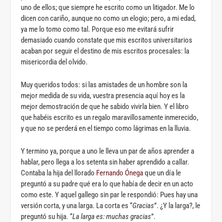
uno de ellos; que siempre he escrito como un litigador. Me lo
dicen con cariño, aunque no como un elogio; pero, a mi edad,
ya me lo tomo como tal. Porque eso me evitará sufrir
demasiado cuando constate que mis escritos universitarios
acaban por seguir el destino de mis escritos procesales: la
misericordia del olvido.
Muy queridos todos: si las amistades de un hombre son la
mejor medida de su vida, vuestra presencia aquí hoy es la
mejor demostración de que he sabido vivirla bien. Y el libro
que habéis escrito es un regalo maravillosamente inmerecido,
y que no se perderá en el tiempo como lágrimas en la lluvia.
Y termino ya, porque a uno le lleva un par de años aprender a
hablar, pero llega a los setenta sin haber aprendido a callar.
Contaba la hija del llorado
Fernando Ónega
que un día le
preguntó a su padre qué era lo que había de decir en un acto
como este. Y aquel gallego sin par le respondió: Pues hay una
versión corta, y una larga. La corta es “
Gracias
”. ¿Y la larga?, le
preguntó su hija. “
La larga es: muchas gracias
”.