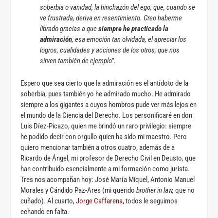
soberbia o vanidad, la hinchazón del ego, que, cuando se
ve frustrada, deriva en resentimiento. Creo haberme
librado gracias a que
siempre he practicado la
admiración
, esa emoción tan olvidada, el apreciar los
logros, cualidades y acciones de los otros, que nos
sirven también de ejemplo”.
Espero que sea cierto que la admiración es el antídoto de la
soberbia, pues también yo he admirado mucho. He admirado
siempre a los gigantes a cuyos hombros pude ver más lejos en
el mundo de la Ciencia del Derecho. Los personificaré en don
Luis Díez-Picazo, quien me brindó un raro privilegio: siempre
he podido decir con orgullo quien ha sido mi maestro. Pero
quiero mencionar también a otros cuatro, además de a
Ricardo de Ángel, mi profesor de Derecho Civil en Deusto, que
han contribuido esencialmente a mi formación como jurista.
Tres nos acompañan hoy: José María Miquel, Antonio Manuel
Morales y Cándido Paz-Ares (mi querido
brother in law,
que no
cuñado). Al cuarto,
Jorge Caffarena,
todos le seguimos
echando en falta.