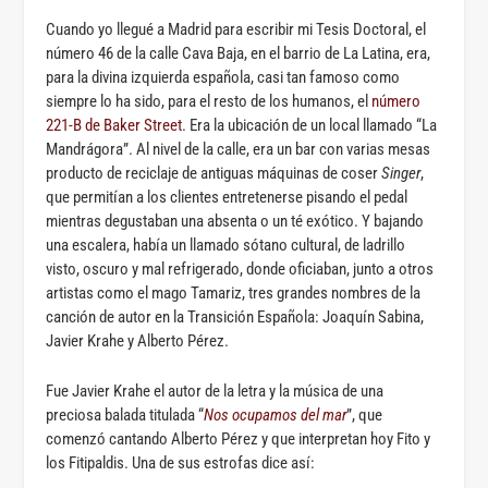
Cuando yo llegué a Madrid para escribir mi Tesis Doctoral, el
número 46 de la calle Cava Baja, en el barrio de La Latina, era,
para la divina izquierda española, casi tan famoso como
siempre lo ha sido, para el resto de los humanos, el
número
221-B de Baker Street
. Era la ubicación de un local llamado “La
Mandrágora”. Al nivel de la calle, era un bar con varias mesas
producto de reciclaje de antiguas máquinas de coser
Singer
,
que permitían a los clientes entretenerse pisando el pedal
mientras degustaban una absenta o un té exótico. Y bajando
una escalera, había un llamado sótano cultural, de ladrillo
visto, oscuro y mal refrigerado, donde oficiaban, junto a otros
artistas como el mago Tamariz, tres grandes nombres de la
canción de autor en la Transición Española: Joaquín Sabina,
Javier Krahe y Alberto Pérez.
Fue Javier Krahe el autor de la letra y la música de una
preciosa balada titulada “
Nos ocupamos del mar
”, que
comenzó cantando Alberto Pérez y que interpretan hoy Fito y
los Fitipaldis. Una de sus estrofas dice así: