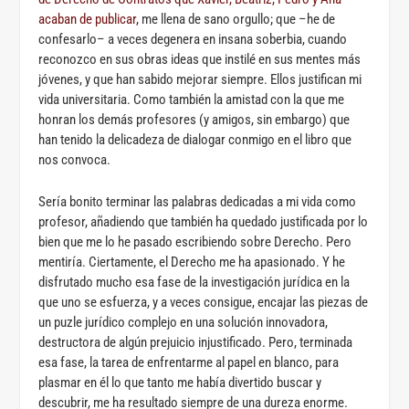
acaban de publicar,
me llena de sano orgullo; que –he de
confesarlo– a veces degenera en insana soberbia, cuando
reconozco en sus obras ideas que instilé en sus mentes más
jóvenes, y que han sabido mejorar siempre. Ellos justifican mi
vida universitaria. Como también la amistad con la que me
honran los demás profesores (y amigos, sin embargo) que
han tenido la delicadeza de dialogar conmigo en el libro que
nos convoca.
Sería bonito terminar las palabras dedicadas a mi vida como
profesor, añadiendo que también ha quedado justificada por lo
bien que me lo he pasado escribiendo sobre Derecho. Pero
mentiría. Ciertamente, el Derecho me ha apasionado. Y he
disfrutado mucho esa fase de la investigación jurídica en la
que uno se esfuerza, y a veces consigue, encajar las piezas de
un puzle jurídico complejo en una solución innovadora,
destructora de algún prejuicio injustificado. Pero, terminada
esa fase, la tarea de enfrentarme al papel en blanco, para
plasmar en él lo que tanto me había divertido buscar y
descubrir, me ha resultado siempre de una dureza enorme.