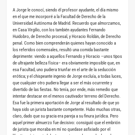
A Jorge le conocí, siendo él profesor ayudante, el día mismo
en el que me incorporé a la Facultad de Derecho de la
Universidad Autónoma de Madrid. Recuerdo que almorzamos,
en Casa Virgilio, con los también ayudantes Fernando
Huidobro, de Derecho procesal, y Horacio Roldán, de Derecho
penal. Como bien comprenderán quienes hayan conocido a
los referidos comensales, resultó una comida bastante
deprimente: viendo a aquellos Fernando y Horacio –unos tipos
de ultrajante belleza física– era obviamente imposible que, en
esa Facultad, uno pudiera triunfar en el arte de la seducción
erótica; y el chispeante ingenio de Jorge excluía, a todas luces,
que cualquier otro pudiera llegar a ser el más ocurrente y
divertido de las fiestas. No tenía, por ende, más remedio que
intentar destacar en el menos cautivador terreno del Derecho.
Esa fue la primera aportación de Jorge al resultado de que yo
haya sido un jurista bastante competente. Hubo muchas otras,
claro, dado que su gracia era pareja a su finura jurídica. Pero
aquel primer almuerzo fue decisivo: consiguió que el embrión
de jurista que moraba en mí no quedase asfixiado por el