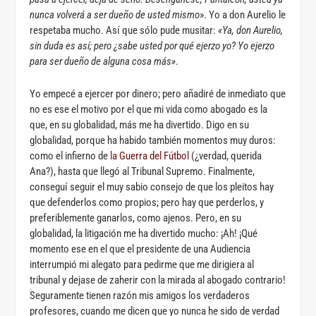
nunca volverá a ser dueño de usted mismo
». Yo a don Aurelio le
respetaba mucho. Así que sólo pude musitar:
«Ya, don Aurelio,
sin duda es así; pero ¿sabe usted por qué ejerzo yo? Yo ejerzo
para ser dueño de alguna cosa más»
.
Yo empecé a ejercer por dinero; pero añadiré de inmediato que
no es ese el motivo por el que mi vida como abogado es la
que, en su globalidad, más me ha divertido. Digo en su
globalidad, porque ha habido también momentos muy duros:
como el infierno de
la Guerra del Fútbol
(¿verdad, querida
Ana?), hasta que llegó al Tribunal Supremo. Finalmente,
conseguí seguir el muy sabio consejo de que los pleitos hay
que defenderlos como propios; pero hay que perderlos, y
preferiblemente ganarlos, como ajenos. Pero, en su
globalidad, la litigación me ha divertido mucho: ¡Ah! ¡Qué
momento ese en el que el presidente de una Audiencia
interrumpió mi alegato para pedirme que me dirigiera al
tribunal y dejase de zaherir con la mirada al abogado contrario!
Seguramente tienen razón mis amigos los verdaderos
profesores, cuando me dicen que yo nunca he sido de verdad