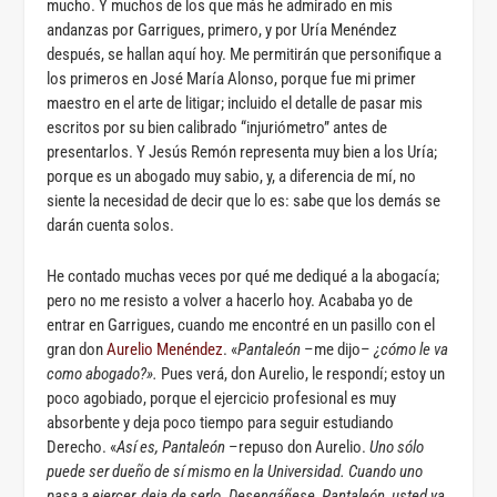
mucho. Y muchos de los que más he admirado en mis
andanzas por Garrigues, primero, y por Uría Menéndez
después, se hallan aquí hoy. Me permitirán que personifique a
los primeros en José María Alonso, porque fue mi primer
maestro en el arte de litigar; incluido el detalle de pasar mis
escritos por su bien calibrado “injuriómetro” antes de
presentarlos. Y Jesús Remón representa muy bien a los Uría;
porque es un abogado muy sabio, y, a diferencia de mí, no
siente la necesidad de decir que lo es: sabe que los demás se
darán cuenta solos.
He contado muchas veces por qué me dediqué a la abogacía;
pero no me resisto a volver a hacerlo hoy. Acababa yo de
entrar en Garrigues, cuando me encontré en un pasillo con el
gran don
Aurelio Menéndez
. «
Pantaleón
–me dijo–
¿cómo le va
como abogado?».
Pues verá, don Aurelio, le respondí; estoy un
poco agobiado, porque el ejercicio profesional es muy
absorbente y deja poco tiempo para seguir estudiando
Derecho. «
Así es, Pantaleón
–repuso don Aurelio.
Uno sólo
puede ser dueño de sí mismo en la Universidad. Cuando uno
pasa a ejercer, deja de serlo. Desengáñese, Pantaleón, usted ya