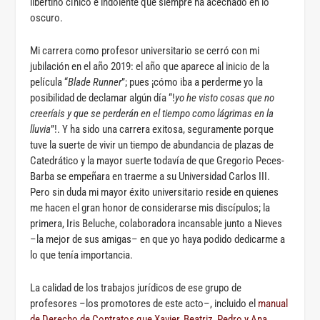
libertino cínico e indolente que siempre ha acechado en lo
oscuro.
Mi carrera como profesor universitario se cerró con mi
jubilación en el año 2019: el año que aparece al inicio de la
película “
Blade Runner
”; pues ¡cómo iba a perderme yo la
posibilidad de declamar algún día “!
yo he visto cosas que no
creeríais y que se perderán en el tiempo como lágrimas en la
lluvia
”!. Y ha sido una carrera exitosa, seguramente porque
tuve la suerte de vivir un tiempo de abundancia de plazas de
Catedrático y la mayor suerte todavía de que Gregorio Peces-
Barba se empeñara en traerme a su Universidad Carlos III.
Pero sin duda mi mayor éxito universitario reside en quienes
me hacen el gran honor de considerarse mis discípulos; la
primera, Iris Beluche, colaboradora incansable junto a Nieves
–la mejor de sus amigas– en que yo haya podido dedicarme a
lo que tenía importancia.
La calidad de los trabajos jurídicos de ese grupo de
profesores –los promotores de este acto–, incluido el
manual
de Derecho de Contratos que Xavier, Beatriz, Pedro y Ana