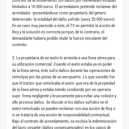
contrato de arrendamiento, los daños por humedades estaban
limitados a 10.000 euros. El arrendatario pretende reclamar del
arrendador -presentándose como propietario del género
deteriorado- la totalidad del daño sufrido (unos 20.000 euros).
En un caso muy parecido a éste, el TS no permitió la acción de
Rxq y la solución es correcta porque, de lo contrario, el
demandante hubiera podido eludir la fuerza vinculante del
contrato.
3. La propietaria de un avión lo arrienda a una línea aérea para
su utilización comercial. Cuando el avión estaba ya en poder
de la línea aérea, éste sufre daños durante las operaciones de
remolque por las pistas de un aeropuerto. Lo que sucedió fue
que el tractor que remolcaba el avión -que era de la propiedad
de la línea aérea y estaba siendo conducido por un operario
suyo- frena negligente y bruscamente para evitar una colisión y
ello provoca daños. Se discute si los daños sufridos en el
avión remolcado se pueden reclamar con una acción de Rxq o
si se trataría de una acción de responsabilidad contractual.
Bajo el contrato de arrendamiento, se excluía la indemnización
del lucro cesante (daños consecuenciales) en los casos de