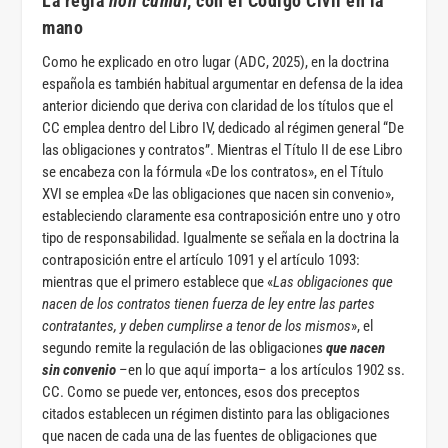
La regla
non cumul
, con el Código Civil en la
mano
Como he explicado en otro lugar (ADC, 2025), en la doctrina
española es también habitual argumentar en defensa de la idea
anterior diciendo que deriva con claridad de los títulos que el
CC emplea dentro del Libro IV, dedicado al régimen general “De
las obligaciones y contratos”. Mientras el Título II de ese Libro
se encabeza con la fórmula «De los contratos», en el Título
XVI se emplea «De las obligaciones que nacen sin convenio»,
estableciendo claramente esa contraposición entre uno y otro
tipo de responsabilidad. Igualmente se señala en la doctrina la
contraposición entre el artículo 1091 y el artículo 1093:
mientras que el primero establece que «
Las obligaciones que
nacen de los contratos tienen fuerza de ley entre las partes
contratantes, y deben cumplirse a tenor de los mismos
», el
segundo remite la regulación de las obligaciones
que nacen
sin convenio
–en lo que aquí importa– a los artículos 1902 ss.
CC. Como se puede ver, entonces, esos dos preceptos
citados establecen un régimen distinto para las obligaciones
que nacen de cada una de las fuentes de obligaciones que