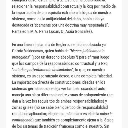
cualquier caso, esta manera de justificar la posibilidad de
relacionar la responsabilidad contractual y la Rxq por medio de
la importación de un requisito extraño a la lógica de nuestro
sistema, como es la antijuricidad del daño, había sido ya
destacada críticamente por una doctrina muy respetada (F.
Pantaleón, M.A. Parra Lucán, C. Asúa González).
En una línea similar a la de Reglero, se había colocado ya
García Valdecasas, quien habla de “
bienes jurídicamente
protegidos
” (¿por un derecho absoluto?) para afirmar luego
que los campos de la responsabilidad contractual y la Rxq
“
estarían perfectamente deslindados
”, lo que, en nuestro
sistema, es un esperanzado deseo, o una completa falsedad.
La importación directa de construcciones ideadas en los
sistemas germánicos se deja ver también cuando el autor
maneja una clara diferencia entre zonas de solapamiento (se
dan a la vez los requisitos de ambas responsabilidades) y
zonas grises (no se sabe bien qué tipo de responsabilidad
resulta de aplicación; el ejemplo más claro es el de la
culpa in
contrahendo
) que también es completamente ajena a la lógica
de los sistemas de tradición francesa como el nuestro. Sin