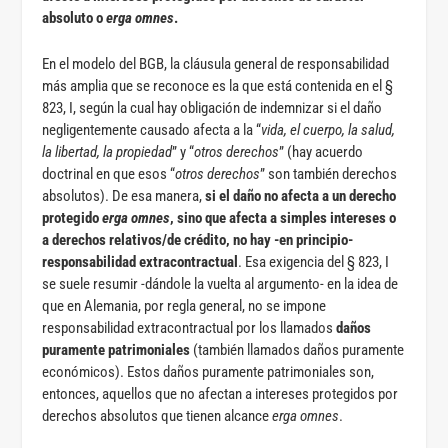
absoluto o
erga omnes
.
En el modelo del BGB, la cláusula general de responsabilidad
más amplia que se reconoce es la que está contenida en el §
823, I, según la cual hay obligación de indemnizar si el daño
negligentemente causado afecta a la “
vida, el cuerpo, la salud,
la libertad, la propiedad
” y “
otros derechos
” (hay acuerdo
doctrinal en que esos “
otros derechos
” son también derechos
absolutos). De esa manera,
si el daño no afecta a un derecho
protegido
erga omnes
, sino que afecta a simples intereses o
a derechos relativos/de crédito, no hay -en principio-
responsabilidad extracontractual
. Esa exigencia del § 823, I
se suele resumir -dándole la vuelta al argumento- en la idea de
que en Alemania, por regla general, no se impone
responsabilidad extracontractual por los llamados
daños
puramente patrimoniales
(también llamados daños puramente
económicos). Estos daños puramente patrimoniales son,
entonces, aquellos que no afectan a intereses protegidos por
derechos absolutos que tienen alcance
erga omnes
.