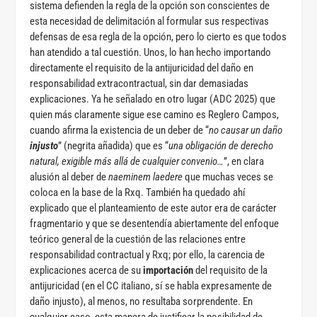
sistema defienden la regla de la opción son conscientes de
esta necesidad de delimitación al formular sus respectivas
defensas de esa regla de la opción, pero lo cierto es que todos
han atendido a tal cuestión. Unos, lo han hecho importando
directamente el requisito de la antijuricidad del daño en
responsabilidad extracontractual, sin dar demasiadas
explicaciones. Ya he señalado en otro lugar (ADC 2025) que
quien más claramente sigue ese camino es Reglero Campos,
cuando afirma la existencia de un deber de “
no causar un daño
injusto
” (negrita añadida) que es “
una obligación de derecho
natural, exigible más allá de cualquier convenio…
”, en clara
alusión al deber de
naeminem laedere
que muchas veces se
coloca en la base de la Rxq. También ha quedado ahí
explicado que el planteamiento de este autor era de carácter
fragmentario y que se desentendía abiertamente del enfoque
teórico general de la cuestión de las relaciones entre
responsabilidad contractual y Rxq; por ello, la carencia de
explicaciones acerca de su
importación
del requisito de la
antijuricidad (en el CC italiano, sí se habla expresamente de
daño injusto), al menos, no resultaba sorprendente. En