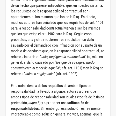
de un hecho que parece indiscutible: que, en nuestro sistema,
los requisitos de la responsabilidad contractual son -
aparentemente- los mismos que los de la Rxq. En efecto,
muchos autores han señalado que los requisitos del art. 1101
para la responsabilidad contractual vienen a ser los mismos
que los que exige el art. 1902 para la Rxq. Según esos
preceptos, una y otra requieren tres requisitos: un
daño
causado
por el demandado con
infracción
por su parte de un
modelo de conducta que, en la responsabilidad contractual, se
refiere a incurrir en “
dolo, negligencia o morosidad
” (o, más en
general, al daño causado por “
los que de cualquier modo
contravinieren al tenor de aquella
”; cfr. art. 1101) y en la Rxq se
refiere a “
culpa o negligencia
” (cfr. art. 1902).
Esta coincidencia de los requisitos de ambos tipos de
responsabilidad ha llevado a algunos autores a creer que
ambos tipos de responsabilidad son iguales (teoría de la única
pretensión,
supra
3) y a proponer una
unificación de
responsabilidades
. Sin embargo, esa solución es realmente
impracticable como solución general y olvida, además, que la