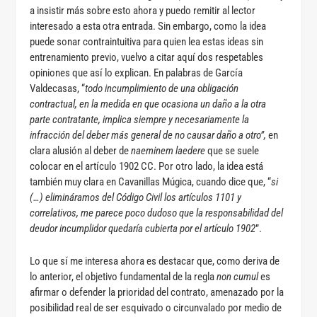
a insistir más sobre esto ahora y puedo remitir al lector
interesado a esta otra entrada. Sin embargo, como la idea
puede sonar contraintuitiva para quien lea estas ideas sin
entrenamiento previo, vuelvo a citar aquí dos respetables
opiniones que así lo explican. En palabras de García
Valdecasas, “
todo incumplimiento de una obligación
contractual, en la medida en que ocasiona un daño a la otra
parte contratante, implica siempre y necesariamente la
infracción del deber más general de no causar daño a otro”,
en
clara alusión al deber de
naeminem laedere
que se suele
colocar en el artículo 1902 CC. Por otro lado, la idea está
también muy clara en Cavanillas Múgica, cuando dice que, “
si
(…) elimináramos del Código Civil los artículos 1101 y
correlativos, me parece poco dudoso que la responsabilidad del
deudor incumplidor quedaría cubierta por el artículo 1902
”.
Lo que sí me interesa ahora es destacar que, como deriva de
lo anterior, el objetivo fundamental de la regla
non cumul
es
afirmar o defender la prioridad del contrato, amenazado por la
posibilidad real de ser esquivado o circunvalado por medio de