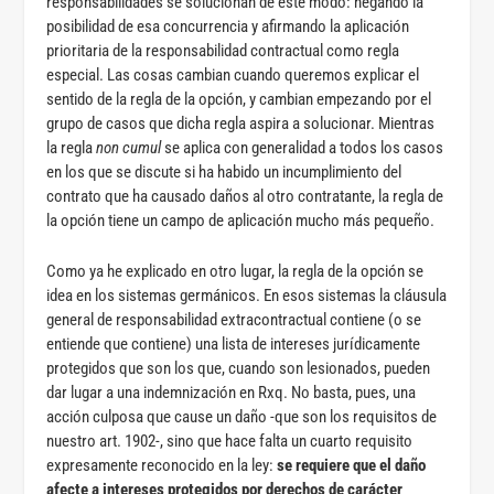
responsabilidades se solucionan de este modo: negando la
posibilidad de esa concurrencia y afirmando la aplicación
prioritaria de la responsabilidad contractual como regla
especial. Las cosas cambian cuando queremos explicar el
sentido de la regla de la opción, y cambian empezando por el
grupo de casos que dicha regla aspira a solucionar. Mientras
la regla
non cumul
se aplica con generalidad a todos los casos
en los que se discute si ha habido un incumplimiento del
contrato que ha causado daños al otro contratante, la regla de
la opción tiene un campo de aplicación mucho más pequeño.
Como ya he explicado en otro lugar, la regla de la opción se
idea en los sistemas germánicos. En esos sistemas la cláusula
general de responsabilidad extracontractual contiene (o se
entiende que contiene) una lista de intereses jurídicamente
protegidos que son los que, cuando son lesionados, pueden
dar lugar a una indemnización en Rxq. No basta, pues, una
acción culposa que cause un daño -que son los requisitos de
nuestro art. 1902-, sino que hace falta un cuarto requisito
expresamente reconocido en la ley:
se requiere que el daño
afecte a intereses protegidos por derechos de carácter