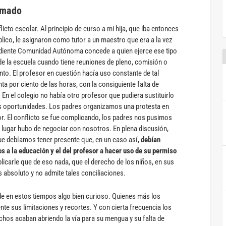
Amado
icto escolar. Al principio de curso a mi hija, que iba entonces
lico, le asignaron como tutor a un maestro que era a la vez
ndiente Comunidad Autónoma concede a quien ejerce ese tipo
de la escuela cuando tiene reuniones de pleno, comisión o
nto. El profesor en cuestión hacía uso constante de tal
nta por ciento de las horas, con la consiguiente falta de
 En el colegio no había otro profesor que pudiera sustituirlo
s oportunidades. Los padres organizamos una protesta en
or. El conflicto se fue complicando, los padres nos pusimos
l lugar hubo de negociar con nosotros. En plena discusión,
ue debíamos tener presente que, en un caso así,
debían
os a la educación y el del profesor a hacer uso de su permiso
licarle que de eso nada, que el derecho de los niños, en sus
 absoluto y no admite tales conciliaciones.
 en estos tiempos algo bien curioso. Quienes más los
nte sus limitaciones y recortes. Y con cierta frecuencia los
hos acaban abriendo la vía para su mengua y su falta de