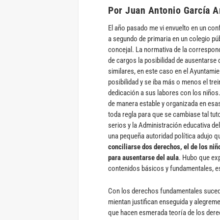
Por Juan Antonio García 
El año pasado me vi envuelto en un confl
a segundo de primaria en un colegio púb
concejal. La normativa de la correspo
de cargos la posibilidad de ausentarse 
similares, en este caso en el Ayuntamie
posibilidad y se iba más o menos el trei
dedicación a sus labores con los niños.
de manera estable y organizada en esa
toda regla para que se cambiase tal tut
serios y la Administración educativa de
una pequeña autoridad política adujo q
conciliarse dos derechos, el de los niñ
para ausentarse del aula
. Hubo que exp
contenidos básicos y fundamentales, es
Con los derechos fundamentales sucede
mientan justifican enseguida y alegreme
que hacen esmerada teoría de los derec