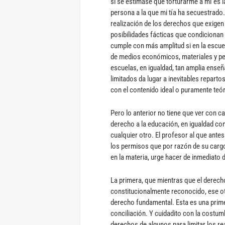
si se estimase que torturarme a mí es l
persona a la que mi tía ha secuestrado.
realización de los derechos que exigen
posibilidades fácticas que condicionan 
cumple con más amplitud si en la escue
de medios económicos, materiales y per
escuelas, en igualdad, tan amplia ense
limitados da lugar a inevitables repart
con el contenido ideal o puramente teó
Pero lo anterior no tiene que ver con c
derecho a la educación, en igualdad co
cualquier otro. El profesor al que ante
los permisos que por razón de su cargo 
en la materia, urge hacer de inmediato 
La primera, que mientras que el derech
constitucionalmente reconocido, ese ot
derecho fundamental. Esta es una prime
conciliación. Y cuidadito con la costu
derechos de algunos para limitar los r