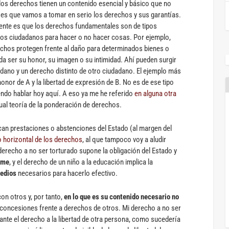
e los derechos tienen un contenido esencial y básico que no
i es que vamos a tomar en serio los derechos y sus garantías.
sente es que los derechos fundamentales son de tipos
los ciudadanos para hacer o no hacer cosas. Por ejemplo,
echos protegen frente al daño para determinados bienes o
a ser su honor, su imagen o su intimidad. Ahí pueden surgir
adano y un derecho distinto de otro ciudadano. El ejemplo más
 honor de A y la libertad de expresión de B. No es de ese tipo
endo hablar hoy aquí. A eso ya me he referido
en alguna otra
actual teoría de la ponderación de derechos.
an prestaciones o abstenciones del Estado (al margen del
o horizontal de los derechos
, al que tampoco voy a aludir
 derecho a no ser torturado supone la obligación del Estado y
rme
, y el derecho de un niño a la educación implica la
medios
necesarios para hacerlo efectivo.
on otros y, por tanto,
en lo que es su contenido necesario no
concesiones frente a derechos de otros. Mi derecho a no ser
ante el derecho a la libertad de otra persona, como sucedería