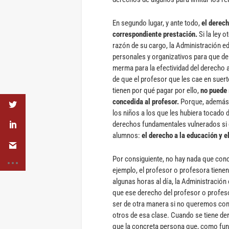
En segundo lugar, y ante todo,
el derech
correspondiente prestación.
Si la ley o
razón de su cargo, la Administración e
personales y organizativos para que de 
merma para la efectividad del derecho 
de que el profesor que les cae en suer
tienen por qué pagar por ello,
no puede s
concedida al profesor.
Porque, además, e
los niños a los que les hubiera tocado 
derechos fundamentales vulnerados si el
alumnos:
el derecho a la educación y el
Por consiguiente, no hay nada que conci
ejemplo, el profesor o profesora tiene
algunas horas al día, la Administración
que ese derecho del profesor o profeso
ser de otra manera si no queremos conv
otros de esa clase. Cuando se tiene der
que la concreta persona que, como func