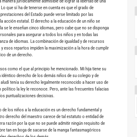
a manera jurídicamente admisible de lograr la libertad de una
 Lo que sí ha de tenerse en cuenta es que el grado de
 prestaciones del Estado puede verse limitado por las
la acción estatal. El derecho a la educación de un niño se
la se le enseñan cinco idiomas, pero cabe que no se disponga
sonales para asegurar a todos los niños y en todas las
ñanza de idiomas. La combinación de igualdad y de recursos
os y esos repartos impiden la maximización a la hora de cumplir
rico de un derecho.
asos como el que al principio he mencionado. Mi hija tiene su
n idéntico derecho de los demás niños de su colegio y de
s aludí tenía su derecho legalmente reconocido a hacer uso de
político la ley le reconoce. Pero, ante las frecuentes falacias
dos puntualizaciones decisivas.
o de los niños a la educación es un derecho fundamental y
ro derecho del maestro carece de tal estatuto o entidad de
ra razón por la que no se puede admitir ningún requisito de
mbre tan en boga de sacarse de la manga fantasmagóricos
eales derechos de los demás.