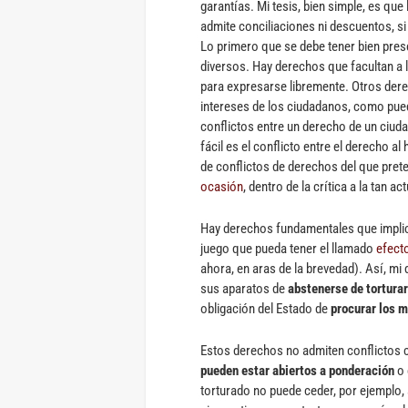
garantías. Mi tesis, bien simple, es qu
admite conciliaciones ni descuentos, s
Lo primero que se debe tener bien pre
diversos. Hay derechos que facultan a 
para expresarse libremente. Otros der
intereses de los ciudadanos, como pued
conflictos entre un derecho de un ciud
fácil es el conflicto entre el derecho al
de conflictos de derechos del que pret
ocasión
, dentro de la crítica a la tan 
Hay derechos fundamentales que implic
juego que pueda tener el llamado
efect
ahora, en aras de la brevedad). Así, mi
sus aparatos de
abstenerse de tortura
obligación del Estado de
procurar los 
Estos derechos no admiten conflictos c
pueden estar abiertos a ponderación
o 
torturado no puede ceder, por ejemplo, 