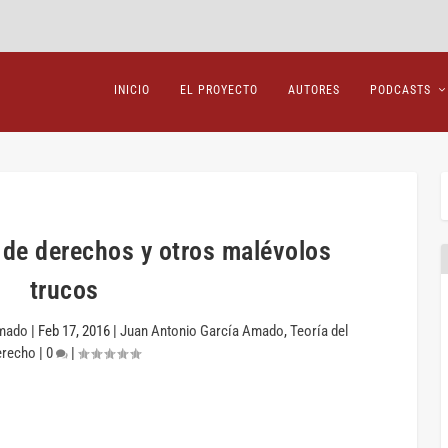
INICIO
EL PROYECTO
AUTORES
PODCASTS
 de derechos y otros malévolos
trucos
Amado
|
Feb 17, 2016
|
Juan Antonio García Amado
,
Teoría del
erecho
|
0
|