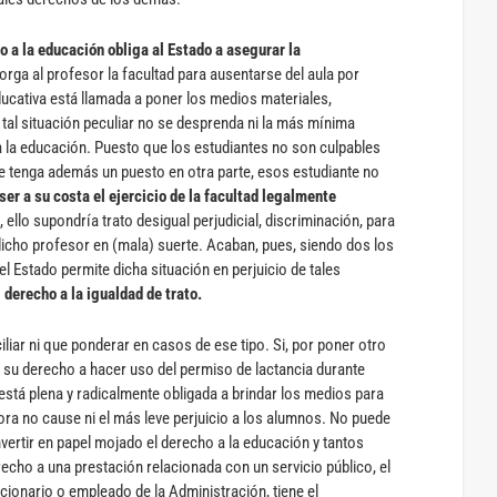
o a la educación obliga al Estado a asegurar la
torga al profesor la facultad para ausentarse del aula por
ducativa está llamada a poner los medios materiales,
tal situación peculiar no se desprenda ni la más mínima
a la educación. Puesto que los estudiantes no son culpables
te tenga además un puesto en otra parte, esos estudiante no
er a su costa el ejercicio de la facultad legalmente
llo supondría trato desigual perjudicial, discriminación, para
dicho profesor en (mala) suerte. Acaban, pues, siendo dos los
 Estado permite dicha situación en perjuicio de tales
 derecho a la igualdad de trato.
liar ni que ponderar en casos de ese tipo. Si, por poner otro
n su derecho a hacer uso del permiso de lactancia durante
 está plena y radicalmente obligada a brindar los medios para
ra no cause ni el más leve perjuicio a los alumnos. No puede
ertir en papel mojado el derecho a la educación y tantos
echo a una prestación relacionada con un servicio público, el
ionario o empleado de la Administración, tiene el