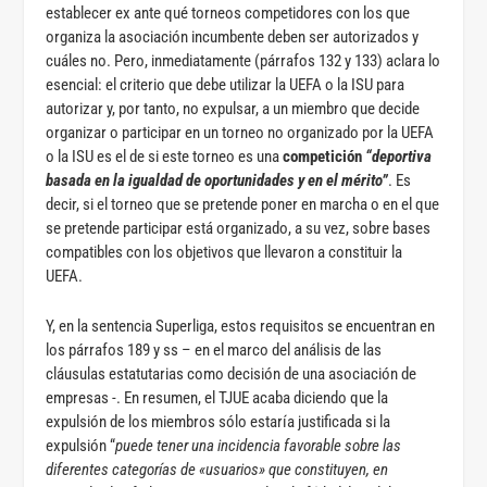
establecer ex ante qué torneos competidores con los que
organiza la asociación incumbente deben ser autorizados y
cuáles no. Pero, inmediatamente (párrafos 132 y 133) aclara lo
esencial: el criterio que debe utilizar la UEFA o la ISU para
autorizar y, por tanto, no expulsar, a un miembro que decide
organizar o participar en un torneo no organizado por la UEFA
o la ISU es el de si este torneo es una
competición
“deportiva
basada en la igualdad de oportunidades y en el mérito”
. Es
decir, si el torneo que se pretende poner en marcha o en el que
se pretende participar está organizado, a su vez, sobre bases
compatibles con los objetivos que llevaron a constituir la
UEFA.
Y, en la sentencia Superliga, estos requisitos se encuentran en
los párrafos 189 y ss – en el marco del análisis de las
cláusulas estatutarias como decisión de una asociación de
empresas -. En resumen, el TJUE acaba diciendo que la
expulsión de los miembros sólo estaría justificada si la
expulsión “
puede tener una incidencia favorable sobre las
diferentes categorías de «usuarios» que constituyen,
en