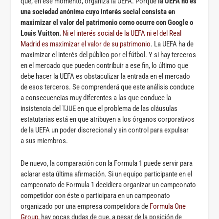
que, en ese momento, organiza la UEFA. Porque
la UEFA no es
una sociedad anónima cuyo interés social consista en
maximizar el valor del patrimonio como ocurre con Google o
Louis Vuitton.
Ni el interés social de la UEFA ni el del Real
Madrid es maximizar el valor de su patrimonio
. La UEFA ha de
maximizar el interés del público por el fútbol. Y si hay terceros
en el mercado que pueden contribuir a ese fin, lo último que
debe hacer la UEFA es obstaculizar la entrada en el mercado
de esos terceros. Se comprenderá que este análisis conduce
a consecuencias muy diferentes a las que conduce la
insistencia del TJUE en que el problema de las cláusulas
estatutarias está en que atribuyen a los órganos corporativos
de la UEFA un poder discrecional y sin control para expulsar
a sus miembros.
De nuevo, la comparación con la Formula 1 puede servir para
aclarar esta última afirmación. Si un equipo participante en el
campeonato de Formula 1 decidiera organizar un campeonato
competidor con éste o participara en un campeonato
organizado por una empresa competidora de
Formula One
Group,
hay pocas dudas de que, a pesar de la posición de