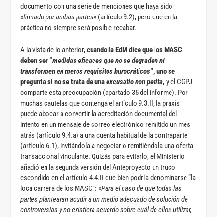
documento con una serie de menciones que haya sido
«
firmado por ambas partes
» (artículo 9.2), pero que en la
práctica no siempre será posible recabar.
A la vista de lo anterior,
cuando la EdM dice que los MASC
deben ser “
medidas eficaces que no se degraden ni
transformen en meros requisitos burocráticos
”, uno se
pregunta si no se trata de una
excusatio non petita
,
y el CGPJ
comparte esta preocupación (apartado 35 del informe). Por
muchas cautelas que contenga el artículo 9.3.II, la praxis
puede abocar a convertir la acreditación documental del
intento en un mensaje de correo electrónico remitido un mes
atrás (artículo 9.4.a) a una cuenta habitual de la contraparte
(artículo 6.1), invitándola a negociar o remitiéndola una oferta
transaccional vinculante. Quizás para evitarlo, el Ministerio
añadió en la segunda versión del Anteproyecto un truco
escondido en el artículo 4.4.II que bien podría denominarse “la
loca carrera de los MASC”: «
Para el caso de que todas las
partes plantearan acudir a un medio adecuado de solución de
controversias y no existiera acuerdo sobre cuál de ellos utilizar,