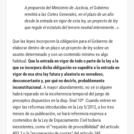
A propuesta del Ministerio de Justicia, el Gobierno
remitirá a las Cortes Generales, en el plazo de un año
desde la entrada en vigor de esta ley, un proyecto de ley
que regule el estatuto del tercero neutral interviniente…
».
Que las leyes incorporen la obligación para el Gobierno de
elaborar dentro de un plazo un proyecto de ley sobre un
asunto determinado y con un contenido mínimo es algo
habitual.
Que la entrada en vigor de todo o parte de la ley a la
que se incorpora dicha obligación se supedite a la entrada en
vigor de esa otra ley futura y aleatoria es novedoso,
desconcertante y, por qué no decirlo, probablemente
inconstitucional.
A mayor abundamiento, no sé si alguien
habrá reparado en la incoherencia temporal del juego de
preceptos dispuestos en la disp. final 10ª. Cuando entren en
vigor las reformas introducidas en la Ley 5/2012, a los tres
meses de su publicación, se hará referencia expresa a
contenidos de la Ley de Enjuiciamiento Civil todavía
inexistentes, como el “requisito de procedibilidad” del artículo
403.2 o la “exoneración de costas” del artículo 245.