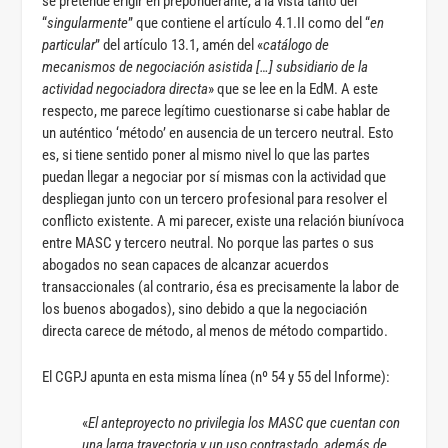
se pretende erigir en preponderante, a la vista tanto del
“
singularmente
” que contiene el artículo 4.1.II como del “
en
particular
” del artículo 13.1, amén del «
catálogo de
mecanismos de negociación asistida […] subsidiario de la
actividad negociadora directa
» que se lee en la EdM. A este
respecto, me parece legítimo cuestionarse si cabe hablar de
un auténtico ‘método’ en ausencia de un tercero neutral. Esto
es, si tiene sentido poner al mismo nivel lo que las partes
puedan llegar a negociar por sí mismas con la actividad que
despliegan junto con un tercero profesional para resolver el
conflicto existente. A mi parecer, existe una relación biunívoca
entre MASC y tercero neutral. No porque las partes o sus
abogados no sean capaces de alcanzar acuerdos
transaccionales (al contrario, ésa es precisamente la labor de
los buenos abogados), sino debido a que la negociación
directa carece de método, al menos de método compartido.
El CGPJ apunta en esta misma línea (nº 54 y 55 del Informe):
«
El anteproyecto no privilegia los MASC que cuentan con
una larga trayectoria y un uso contrastado, además de