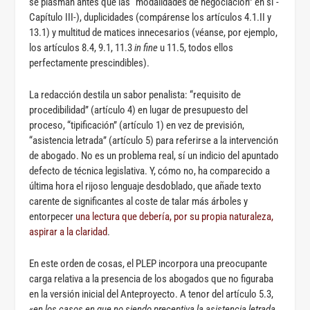
se plasman antes que las “modalidades de negociación” en sí -
Capítulo III-), duplicidades (compárense los artículos 4.1.II y
13.1) y multitud de matices innecesarios (véanse, por ejemplo,
los artículos 8.4, 9.1, 11.3
in fine
u 11.5, todos ellos
perfectamente prescindibles).
La redacción destila un sabor penalista: “requisito de
procedibilidad” (artículo 4) en lugar de presupuesto del
proceso, “tipificación” (artículo 1) en vez de previsión,
“asistencia letrada” (artículo 5) para referirse a la intervención
de abogado. No es un problema real, sí un indicio del apuntado
defecto de técnica legislativa. Y, cómo no, ha comparecido a
última hora el rijoso lenguaje desdoblado, que añade texto
carente de significantes al coste de talar más árboles y
entorpecer
una lectura que debería, por su propia naturaleza,
aspirar a la claridad
.
En este orden de cosas, el PLEP incorpora una preocupante
carga relativa a la presencia de los abogados que no figuraba
en la versión inicial del Anteproyecto. A tenor del artículo 5.3,
«
en los casos en que no siendo preceptiva la asistencia letrada,