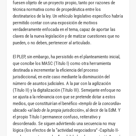
fuesen objeto de un proyecto propio, tanto por razones de
técnica normativa como de propedéutica entre los
destinatarios de la ley. Un vehículo legislativo específico habría
permitido contar con una exposición de motivos
verdaderamente enfocada en el tema, capaz de aportar las
claves de la nueva legislación y de matizar cuestiones que no
pueden, o no deben, pertenecer al articulado.
El PLEP, sin embargo, ha persistido en el planteamiento inicial,
que concibe los MASC (Título I) como otra herramienta
destinada a incrementar la eficiencia del proceso
jurisdiccional, en este caso mediante la disminución del
número de asuntos judiciales. A la par con la agilización
(Título II) y la digitalización (Título III). Semejante enfoque no
se ajusta a la relevancia con que se pretende dotar a estos
medios, que constituirían el benéfico «
templo de la concordia
»
ubicado «
al lado de la propia jurisdicción
», al decir de la EdM. Y
el propio Título I permanece confuso, reiterativo y
desordenado. Se siguen advirtiendo una secuencia no muy
lógica (los efectos de la “actividad negociadora” -Capítulo II-