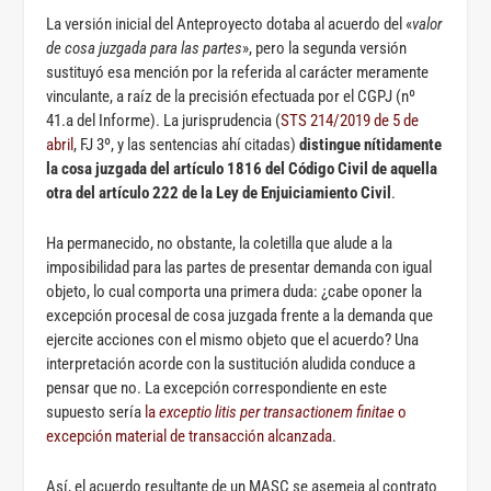
La versión inicial del Anteproyecto dotaba al acuerdo del «
valor
de cosa juzgada para las partes
», pero la segunda versión
sustituyó esa mención por la referida al carácter meramente
vinculante, a raíz de la precisión efectuada por el CGPJ (nº
41.a del Informe). La jurisprudencia (
STS 214/2019 de 5 de
abril
, FJ 3º, y las sentencias ahí citadas)
distingue nítidamente
la cosa juzgada del artículo 1816 del Código Civil de aquella
otra del artículo 222 de la Ley de Enjuiciamiento Civil
.
Ha permanecido, no obstante, la coletilla que alude a la
imposibilidad para las partes de presentar demanda con igual
objeto, lo cual comporta una primera duda: ¿cabe oponer la
excepción procesal de cosa juzgada frente a la demanda que
ejercite acciones con el mismo objeto que el acuerdo? Una
interpretación acorde con la sustitución aludida conduce a
pensar que no. La excepción correspondiente en este
supuesto sería
la
exceptio litis per transactionem finitae
o
excepción material de transacción alcanzada
.
Así, el acuerdo resultante de un MASC se asemeja al contrato