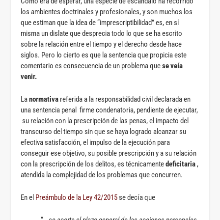
Como era de esperar, una especie de escándalo ha recorrido
los ambientes doctrinales y profesionales, y son muchos los
que estiman que la idea de “imprescriptibilidad” es, en sí
misma un dislate que desprecia todo lo que se ha escrito
sobre la relación entre el tiempo y el derecho desde hace
siglos. Pero lo cierto es que la sentencia que propicia este
comentario es consecuencia de un problema que
se veía
venir.
La
normativa
referida a la responsabilidad civil declarada en
una sentencia penal firme condenatoria, pendiente de ejecutar,
su relación con la prescripción de las penas, el impacto del
transcurso del tiempo sin que se haya logrado alcanzar su
efectiva satisfacción, el impulso de la ejecución para
conseguir ese objetivo, su posible prescripción y a su relación
con la prescripción de los delitos, es técnicamente
deficitaria
,
atendida la complejidad de los problemas que concurren.
En el
Preámbulo de la Ley 42/2015
se decía que
“… se acorta el plazo general de las acciones personales