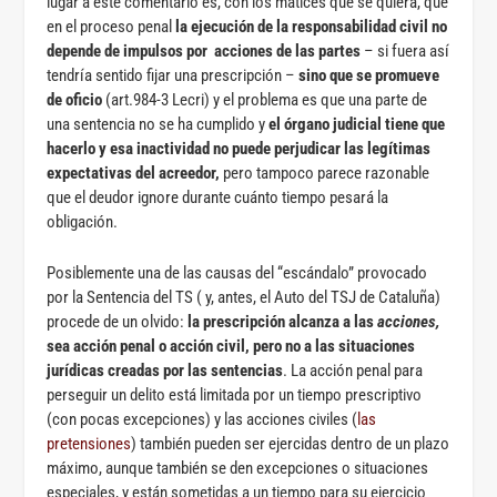
lugar a este comentario es, con los matices que se quiera, que
en el proceso penal
la ejecución de la responsabilidad civil no
depende de impulsos por acciones de las partes
– si fuera así
tendría sentido fijar una prescripción –
sino que se promueve
de oficio
(art.984-3 Lecri) y el problema es que una parte de
una sentencia no se ha cumplido y
el órgano judicial tiene que
hacerlo y esa inactividad no puede perjudicar las legítimas
expectativas del acreedor,
pero tampoco parece razonable
que el deudor ignore durante cuánto tiempo pesará la
obligación.
Posiblemente una de las causas del “escándalo” provocado
por la Sentencia del TS ( y, antes, el Auto del TSJ de Cataluña)
procede de un olvido:
la prescripción alcanza a las
acciones,
sea acción penal o acción civil, pero no a las situaciones
jurídicas creadas por las sentencias
. La acción penal para
perseguir un delito está limitada por un tiempo prescriptivo
(con pocas excepciones) y las acciones civiles (
las
pretensiones
) también pueden ser ejercidas dentro de un plazo
máximo, aunque también se den excepciones o situaciones
especiales, y están sometidas a un tiempo para su ejercicio