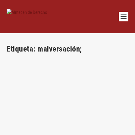
Etiqueta:
malversación;
El auto del Tribunal Supremo sobre la
malversación en la ley de Amnistía: el Supremo
tiene razón
por
Jesús Alfaro
|
Ago 27, 2024
|
Jesús Alfaro
,
Penal
,
Teoría del derecho
,
Uncategorized
|
0
|
Por Jesús Alfaro Águila-Real El texto de la ley ha de
prevalecer sobre la intención del...