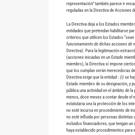
representación” también parece ir encam
reguladas en la Directiva de Acciones 
La Directiva deja a los Estados miembro
entidades que pretendan habilitarse para
criterios que utilicen los Estados “
sean 
funcionamiento de dichas acciones de re
Directiva). Para la legitimación extraor
(acciones iniciadas en un Estado miemb
miembro), la Directiva sí impone ciertos
que los cumplan serán merecedoras de la
Directiva exige que la entidad :
(i)
se hay
Estado miembro de su designación, y 
pública una actividad en el ámbito de l
menos, doce meses a contar desde el m
estatutaria sea la protección de los in
no esté incursa en procedimiento de ins
no esté influida por personas distintas
incluidos financiadores, que tengan un 
haya establecido procedimientos para evi