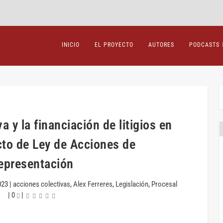
INICIO
EL PROYECTO
AUTORES
PODCASTS
a y la financiación de litigios en
cto de Ley de Acciones de
epresentación
023
|
acciones colectivas
,
Alex Ferreres
,
Legislación
,
Procesal
|
0
|