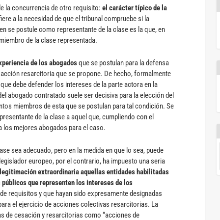
de la concurrencia de otro requisito:
el carácter típico de la
fiere a la necesidad de que el tribunal compruebe si la
en se postule como representante de la clase es la que, en
o miembro de la clase representada.
xperiencia de los abogados
que se postulan para la defensa
la acción resarcitoria que se propone. De hecho, formalmente
 que debe defender los intereses de la parte actora en la
 del abogado contratado suele ser decisiva para la elección del
tintos miembros de esta que se postulan para tal condición. Se
representante de la clase a aquel que, cumpliendo con el
a los mejores abogados para el caso.
clase sea adecuado, pero en la medida en que lo sea, puede
legislador europeo, por el contrario, ha impuesto una seria
egitimación extraordinaria aquellas entidades habilitadas
públicos que representen los intereses de los
 de requisitos y que hayan sido expresamente designadas
ra el ejercicio de acciones colectivas resarcitorias. La
as de cesación y resarcitorias como “acciones de