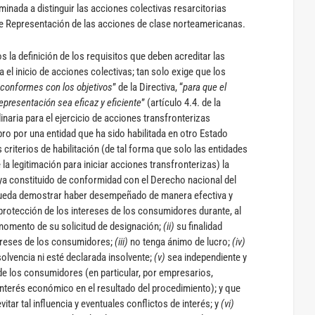
inada a distinguir las acciones colectivas resarcitorias
de Representación de las acciones de clase norteamericanas.
s la definición de los requisitos que deben acreditar las
 el inicio de acciones colectivas; tan solo exige que los
conformes con los objetivos
” de la Directiva, “
para que el
presentación sea eficaz y eficiente
” (artículo 4.4. de la
dinaria para el ejercicio de acciones transfronterizas
ro por una entidad que ha sido habilitada en otro Estado
 criterios de habilitación (de tal forma que solo las entidades
 legitimación para iniciar acciones transfronterizas) la
a constituido de conformidad con el Derecho nacional del
pueda demostrar haber desempeñado de manera efectiva y
a protección de los intereses de los consumidores durante, al
omento de su solicitud de designación;
(ii)
su finalidad
tereses de los consumidores;
(iii)
no tenga ánimo de lucro;
(iv)
olvencia ni esté declarada insolvente;
(v)
sea independiente y
 de los consumidores (en particular, por empresarios,
interés económico en el resultado del procedimiento); y que
tar tal influencia y eventuales conflictos de interés; y
(vi)