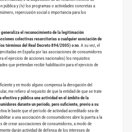
n pública y
(iv)
los programas o actividades concretas a
 número, repercusión social o importancia para los
 generaliza el reconocimiento de la legitimación
 acciones colectivas resarcitorias a cualquier asociación de
los términos del Real Decreto 894/2005) o no
. A su vez, el
ejercitadas en España por las asociaciones de consumidores
ara el ejercicio de acciones nacionales) los requisitos
ades que pretendan recibir habilitación para el ejercicio de
uficiente y en modo alguno compensa la derogación del
ular, me refiero al requisito de que la entidad de que se trate
efectiva y pública una actividad en el ámbito de la
sumidores durante un período, pero suficiente, previo a su
ctiva le baste que el período de actividad acreditado sea de
bilitar a una asociación de consumidores abre la puerta a la
igios de crear asociaciones de consumidores, a modo de
almente darán actividad de defensa de los intereses de