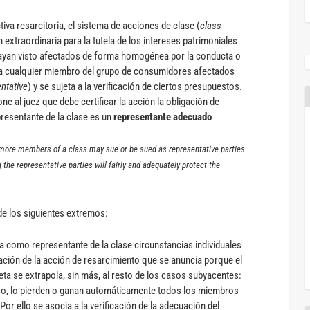
tiva resarcitoria, el sistema de acciones de clase (
class
 extraordinaria para la tutela de los intereses patrimoniales
ayan visto afectados de forma homogénea por la conducta o
 a cualquier miembro del grupo de consumidores afectados
ntative
) y se sujeta a la verificación de ciertos presupuestos.
ne al juez que debe certificar la acción la obligación de
resentante de la clase es un
representante adecuado
more members of a class may sue or be sued as representative parties
)
the representative parties will fairly and adequately protect the
, de los siguientes extremos:
 como representante de la clase circunstancias individuales
mación de la acción de resarcimiento que se anuncia porque el
ta se extrapola, sin más, al resto de los casos subyacentes:
aso, lo pierden o ganan automáticamente todos los miembros
Por ello se asocia a la verificación de la adecuación del