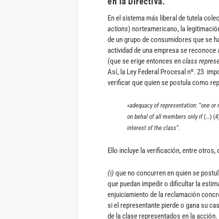
en la Directiva.
En el sistema más liberal de tutela colec
actions
) norteamericano, la legitimación
de un grupo de consumidores que se h
actividad de una empresa se reconoce
(que se erige entonces en
class represe
Así, la Ley Federal Procesal nº. 23 impo
verificar que quien se postula como rep
«
adequacy of representation
: “
one or 
on behal of all members only if
(…) (4
interest of the class
”.
Ello incluye la verificación, entre otros
(i)
que no concurren en quien se postula
que puedan impedir o dificultar la esti
enjuiciamiento de la reclamación concre
si el representante pierde o gana su c
de la clase representados en la acción. 