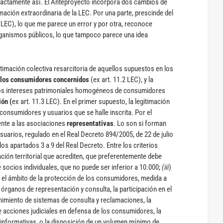
 exactamente así. El Anteproyecto incorpora dos cambios de
imación extraordinaria de la LEC. Por una parte, prescinde del
 LEC), lo que me parece un error y por otra, reconoce
organismos públicos, lo que tampoco parece una idea
gitimación colectiva resarcitoria de aquellos supuestos en los
los consumidores concernidos
(ex art. 11.2 LEC), y la
e los intereses patrimoniales homogéneos de consumidores
ión (
ex art. 11.3 LEC). En el primer supuesto, la legitimación
consumidores y usuarios que se halle inscrita. Por el
ente a las asociaciones
representativas
. Lo son si forman
uarios, regulado en el Real Decreto 894/2005, de 22 de julio
os apartados 3 a 9 del Real Decreto. Entre los criterios
ación territorial que acrediten, que preferentemente debe
socios individuales, que no puede ser inferior a 10.000;
(iii
)
n el ámbito de la protección de los consumidores, medida a
 órganos de representación y consulta, la participación en el
imiento de sistemas de consulta y reclamaciones, la
de acciones judiciales en defensa de los consumidores, la
 informativas, o la disposición de un volumen mínimo de