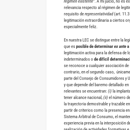
régimen existente
”. A mi juicio, no es
relevancia respecto al régimen de legit
requisito de
representatividad
(art. 11.3
legitimación extraordinaria a ciertos 
especialmente feliz.
En nuestra LEC se distingue entre la le
que es
posible de determinar
ex ante
a 
legitimación activa para la defensa d
indeterminados o
de difícil determinac
se reconoce a cualquier asociación de 
contrario, en el segundo caso, únicam
parte del Consejo de Consumidores y Us
y que depende del baremo detallado en l
relevantes se encuentran:
(i)
la implant
tener alcance nacional,
(ii)
el número de 
la trayectoria demostrable y trazable e
partir de criterios como la presencia en
Sistema Arbitral de Consumo, el manten
experiencia previa en la interposición 
realización de actividades formativas e