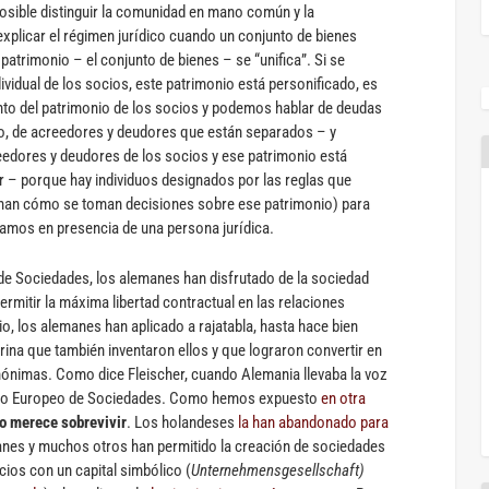
posible distinguir la comunidad en mano común y la
xplicar el régimen jurídico cuando un conjunto de bienes
patrimonio – el conjunto de bienes – se “unifica”. Si se
ividual de los socios, este patrimonio está personificado, es
into del patrimonio de los socios y podemos hablar de deudas
nto, de acreedores y deudores que están separados – y
eedores y deudores de los socios y ese patrimonio está
 – porque hay individuos designados por las reglas que
inan cómo se toman decisiones sobre ese patrimonio) para
amos en presencia de una persona jurídica.
 de Sociedades, los alemanes han disfrutado de la sociedad
ermitir la máxima libertad contractual en las relaciones
io, los alemanes han aplicado a rajatabla, hasta hace bien
ctrina que también inventaron ellos y que lograron convertir en
nónimas. Como dice Fleischer, cuando Alemania llevaba la voz
echo Europeo de Sociedades. Como hemos expuesto
en otra
 no merece sobrevivir
. Los holandeses
la han abandonado para
anes y muchos otros han permitido la creación de sociedades
cios con un capital simbólico (
Unternehmensgesellschaft)