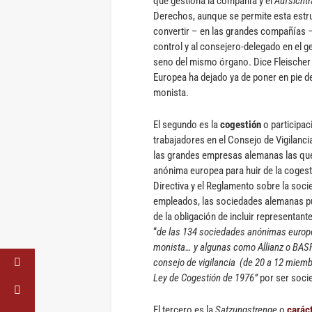
que gestiona la compañía y el
Aufsichtr
Derechos, aunque se permite esta estruc
convertir – en las grandes compañías – 
control y al consejero-delegado en el 
seno del mismo órgano. Dice Fleischer q
Europea ha dejado ya de poner en pie d
monista.
El segundo es la
cogestión
o participac
trabajadores en el Consejo de Vigilanci
las grandes empresas alemanas las que 
anónima europea para huir de la coges
Directiva y el Reglamento sobre la soc
empleados, las sociedades alemanas pu
de la obligación de incluir representant
“
de las 134 sociedades anónimas europe
monista… y algunas como Allianz o BASF
consejo de vigilancia (de 20 a 12 miembr
Ley de Cogestión de 1976”
por ser soci
El tercero es la
Satzungstrenge
o
caráct