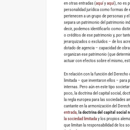
en otras entradas (
aquí
y
aquí
), no es 
personalidad jurídica como formas de e
pertenecen a un grupo de personas y el 
separa un patrimonio del patrimonio ind
decir, podemos identificarlo como dist
o créditos de ese patrimonio y, por ta
jerarquizados o excluidos – de los acr
dotado de agencia – capacidad de obrar
organizan ese patrimonio (que determ
actuar con efectos sobre el mismo, est
En relación con la función del Derecho
limitada – que inventaron ellos – para p
internas. Pero aún en este tipo societar
poco, la doctrina del capital social, do
la regla europea para las sociedades a
cantante en la armonización del Der
entrada
,
la doctrina del capital social
la sociedad limitada
y los propios alem
que limitan la responsabilidad de los so