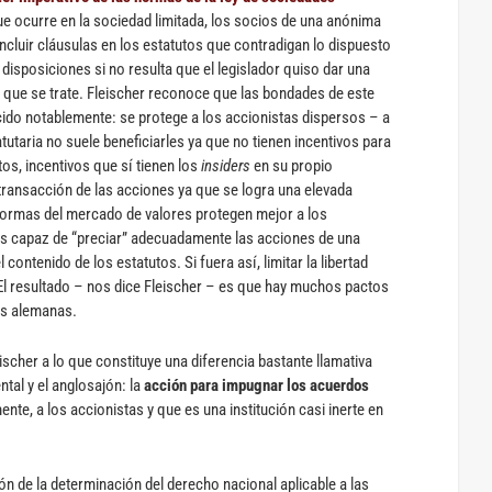
que ocurre en la sociedad limitada, los socios de una anónima
incluir cláusulas en los estatutos que contradigan lo dispuesto
isposiciones si no resulta que el legislador quiso dar una
e que se trate. Fleischer reconoce que las bondades de este
cido notablemente: se protege a los accionistas dispersos – a
atutaria no suele beneficiarles ya que no tienen incentivos para
os, incentivos que sí tienen los
insiders
en su propio
transacción de las acciones ya que se logra una elevada
 normas del mercado de valores protegen mejor a los
es capaz de “preciar” adecuadamente las acciones de una
ontenido de los estatutos. Si fuera así, limitar la libertad
 El resultado – nos dice Fleischer – es que hay muchos pactos
as alemanas.
ischer a lo que constituye una diferencia bastante llamativa
tal y el anglosajón: la
acción para impugnar los acuerdos
nte, a los accionistas y que es una institución casi inerte en
ón de la determinación del derecho nacional aplicable a las