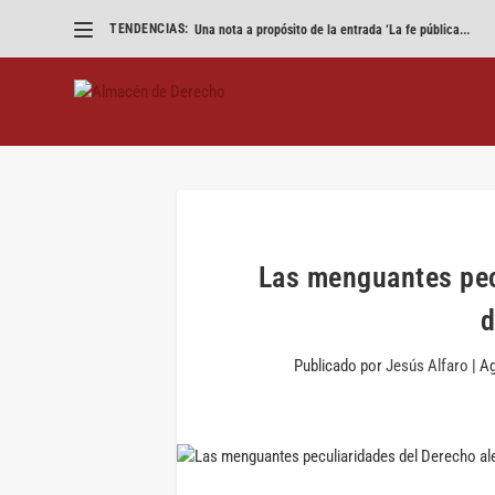
TENDENCIAS:
«Eliminad los VTC pero que parezca un accidente»
Las menguantes pec
d
Publicado por
Jesús Alfaro
|
Ag