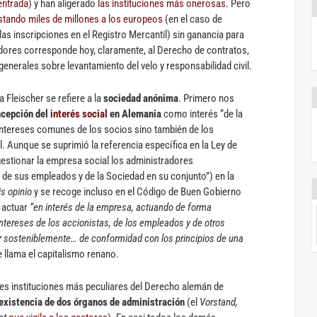
entrada
) y han aligerado
las instituciones más onerosas
. Pero
stando miles de millones a los europeos
(en el caso de
 las inscripciones en el Registro Mercantil) sin ganancia para
edores corresponde hoy, claramente, al Derecho de contratos,
generales sobre levantamiento del velo y responsabilidad civil.
 Fleischer se refiere a la
sociedad anónima
. Primero nos
ncepción del
interés social
en Alemania
como interés “de la
ntereses comunes de los socios sino también de los
. Aunque se suprimió la referencia específica en la Ley de
stionar la empresa social los administradores
, de sus empleados y de la Sociedad en su conjunto”) en la
s opinio
y se recoge incluso en el Código de Buen Gobierno
 actuar
“en interés de la empresa, actuando de forma
ntereses de los accionistas, de los empleados y de otros
lor sosteniblemente… de conformidad con los principios de una
e llama el capitalismo renano.
 tres instituciones más peculiares del Derecho alemán de
existencia de dos órganos de administración
(el
Vorstand,