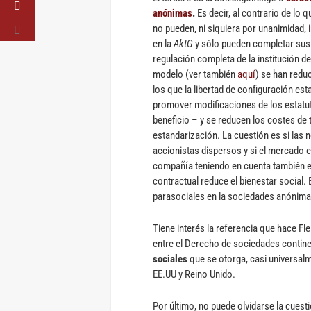
anónimas
.
Es decir, al contrario de lo 
no pueden, ni siquiera por unanimidad, 
en la
AktG
y sólo pueden completar sus d
regulación completa de la institución d
modelo (ver también
aquí
) se han redu
los que la libertad de configuración est
promover modificaciones de los estatut
beneficio – y se reducen los costes de 
estandarización. La cuestión es si las
accionistas dispersos y si el mercado 
compañía teniendo en cuenta también el c
contractual reduce el bienestar social.
parasociales en la sociedades anónim
Tiene interés la referencia que hace Fle
entre el Derecho de sociedades continen
sociales
que se otorga, casi universalme
EE.UU y Reino Unido.
Por último, no puede olvidarse la cuesti