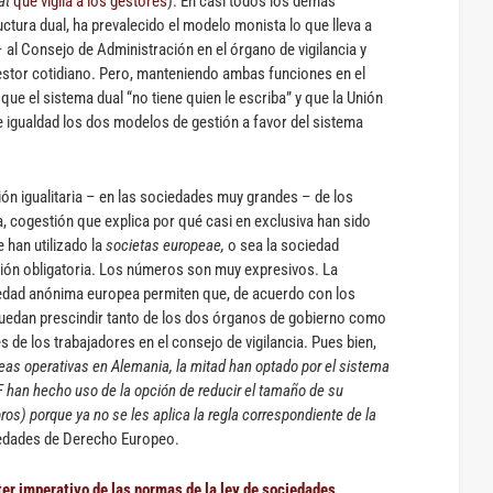
at
que vigila a los gestores
). En casi todos los demás
tura dual, ha prevalecido el modelo monista lo que lleva a
al Consejo de Administración en el órgano de vigilancia y
gestor cotidiano. Pero, manteniendo ambas funciones en el
ue el sistema dual “no tiene quien le escriba” y que la Unión
e igualdad los dos modelos de gestión a favor del sistema
ión igualitaria – en las sociedades muy grandes – de los
a, cogestión que explica por qué casi en exclusiva han sido
han utilizado la
societas europeae,
o sea la sociedad
tión obligatoria. Los números son muy expresivos. La
iedad anónima europea permiten que, de acuerdo con los
edan prescindir tanto de los dos órganos de gobierno como
es de los trabajadores en el consejo de vigilancia. Pues bien,
as operativas en Alemania, la mitad han optado por el sistema
 han hecho uso de la opción de reducir el tamaño de su
os) porque ya no se les aplica la regla correspondiente de la
edades de Derecho Europeo.
er imperativo de las normas de la ley de sociedades