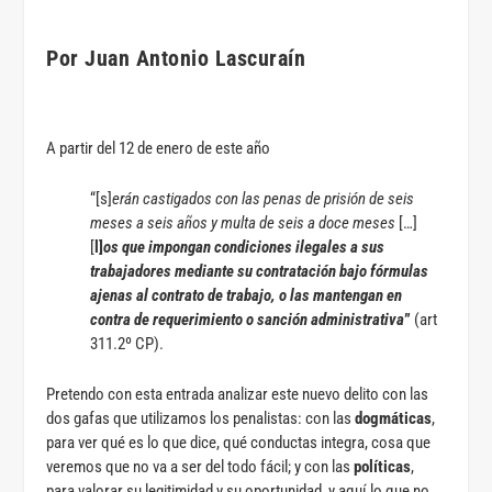
Por
Juan Antonio Lascuraín
A partir del 12 de enero de este año
“[s]
erán castigados con las penas de prisión de seis
meses a seis años y multa de seis a doce meses
[…]
[
l]
os que impongan condiciones ilegales a sus
trabajadores mediante su contratación bajo fórmulas
ajenas al contrato de trabajo, o las mantengan en
contra de requerimiento o sanción administrativa
”
(art
311.2º CP).
Pretendo con esta entrada analizar este nuevo delito con las
dos gafas que utilizamos los penalistas: con las
dogmáticas
,
para ver qué es lo que dice, qué conductas integra, cosa que
veremos que no va a ser del todo fácil; y con las
políticas
,
para valorar su legitimidad y su oportunidad, y aquí lo que no