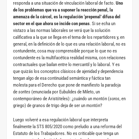
responda a una situación de vinculación laboral de facto.
Uno
de los problemas que va a suponer la reacción penal, la
amenaza de la cárcel, es la regulación ‘prepenal’ difusa del
sector en el que ahora se incide con penas
. Si se echa un
vistazo a las normas laborales se verá que la solución
calificativa a la que se llega en el tema de los repartidores y, en
general, en la definición de lo que es una relación laboral, no es
contundente, cosa muy comprensible porque lo que no es
contundente es la multifacética realidad misma, con relaciones
contractuales que bailan entre lo mercantil y lo laboral. Y es
que quizás los conceptos clásicos de ajenidad y dependencia
tengan algo de esa continuidad semántica y fáctica tan
molesta para el Derecho que pone de manifiesto la paradoja
de
sorites
(enunciada por Eubulides de Mileto, un
contemporáneo de Aristóteles): ¿cuándo un montón (
soros
, en
griego) de granos de trigo deja de ser un montón?
Luego volveré a esa regulación laboral que interpreta
finalmente la STS 805/2020 como preludio a una reforma del
Estatuto de los Trabajadores. No es criticable que tenga un