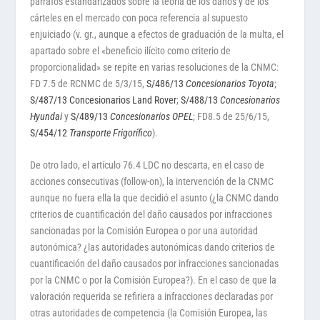
párrafos estandarizados sobre la teoría de los daños y de los
cárteles en el mercado con poca referencia al supuesto
enjuiciado (v. gr., aunque a efectos de graduación de la multa, el
apartado sobre el «beneficio ilícito como criterio de
proporcionalidad» se repite en varias resoluciones de la CNMC:
FD 7.5 de RCNMC de 5/3/15,
S/486/13
Concesionarios Toyota
;
S/487/13 Concesionarios Land Rover
;
S/488/13
Concesionarios
Hyundai
y
S/489/13
Concesionarios OPEL
; FD8.5 de 25/6/15,
S/454/12
Transporte Frigorífico
).
De otro lado, el artículo 76.4 LDC no descarta, en el caso de
acciones consecutivas (follow-on), la intervención de la CNMC
aunque no fuera ella la que decidió el asunto (¿la CNMC dando
criterios de cuantificación del daño causados por infracciones
sancionadas por la Comisión Europea o por una autoridad
autonómica? ¿las autoridades autonómicas dando criterios de
cuantificación del daño causados por infracciones sancionadas
por la CNMC o por la Comisión Europea?). En el caso de que la
valoración requerida se refiriera a infracciones declaradas por
otras autoridades de competencia (la Comisión Europea, las