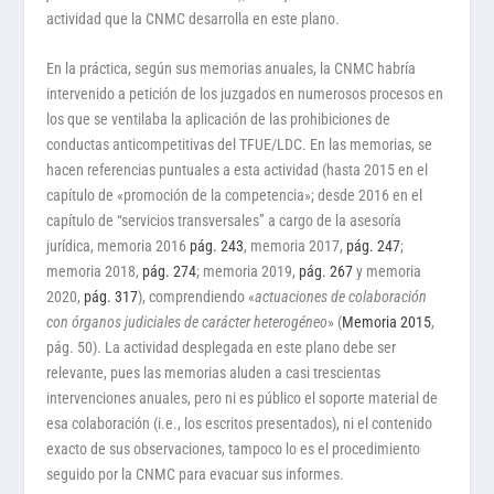
actividad que la CNMC desarrolla en este plano.
En la práctica, según sus memorias anuales, la CNMC habría
intervenido a petición de los juzgados en numerosos procesos en
los que se ventilaba la aplicación de las prohibiciones de
conductas anticompetitivas del TFUE/LDC. En las memorias, se
hacen referencias puntuales a esta actividad (hasta 2015 en el
capítulo de «promoción de la competencia»; desde 2016 en el
capítulo de “servicios transversales” a cargo de la asesoría
jurídica, memoria 2016
pág. 243
, memoria 2017,
pág. 247
;
memoria 2018,
pág. 274
; memoria 2019,
pág. 267
y memoria
2020,
pág. 317
), comprendiendo «
actuaciones de colaboración
con órganos judiciales de carácter heterogéneo
» (
Memoria 2015
,
pág. 50). La actividad desplegada en este plano debe ser
relevante, pues las memorias aluden a casi trescientas
intervenciones anuales, pero ni es público el soporte material de
esa colaboración (i.e., los escritos presentados), ni el contenido
exacto de sus observaciones, tampoco lo es el procedimiento
seguido por la CNMC para evacuar sus informes.