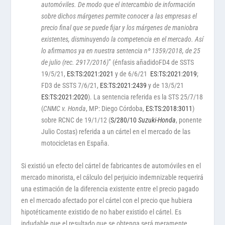
automóviles. De modo que el intercambio de información
sobre dichos márgenes permite conocer a las empresas el
precio final que se puede fijar y los márgenes de maniobra
existentes, disminuyendo la competencia en el mercado. Así
lo afirmamos ya en nuestra sentencia nº 1359/2018, de 25
de julio (rec. 2917/2016)
” (énfasis añadidoFD4 de SSTS
19/5/21,
ES:TS:2021:2021
y de 6/6/21
ES:TS:2021:2019
;
FD3 de SSTS 7/6/21,
ES:TS:2021:2439
y de 13/5/21
ES:TS:2021:2020
). La sentencia referida es la STS 25/7/18
(
CNMC v. Honda
, MP: Diego Córdoba,
ES:TS:2018:3011
)
sobre RCNC de 19/1/12 (
S/280/10
Suzuki-Honda
, ponente
Julio Costas) referida a un cártel en el mercado de las
motocicletas en España.
Si existió un efecto del cártel de fabricantes de automóviles en el
mercado minorista, el cálculo del perjuicio indemnizable requerirá
una estimación de la diferencia existente entre el precio pagado
en el mercado afectado por el cártel con el precio que hubiera
hipotéticamente existido de no haber existido el cártel. Es
indudable que el resultado que se obtenga será meramente