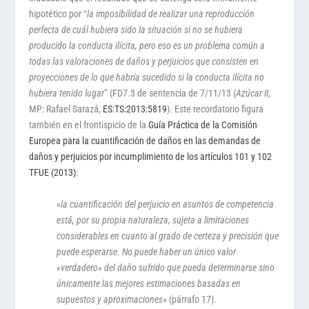
hipotético por “
la imposibilidad de realizar una reproducción
perfecta de cuál hubiera sido la situación si no se hubiera
producido la conducta ilícita, pero eso es un problema común a
todas las valoraciones de daños y perjuicios que consisten en
proyecciones de lo que habría sucedido si la conducta ilícita no
hubiera tenido lugar
” (FD7.3 de sentencia de 7/11/13 (
Azúcar II
,
MP: Rafael Sarazá,
ES:TS:2013:5819
). Este recordatorio figura
también en el frontispicio de la
Guía Práctica de la Comisión
Europea para la cuantificación de daños en las demandas de
daños y perjuicios por incumplimiento de los artículos 101 y 102
TFUE (2013)
:
«
la cuantificación del perjuicio en asuntos de competencia
está, por su propia naturaleza, sujeta a limitaciones
considerables en cuanto al grado de certeza y precisión que
puede esperarse. No puede haber un único valor
«verdadero» del daño sufrido que pueda determinarse sino
únicamente las mejores estimaciones basadas en
supuestos y aproximaciones
» (párrafo 17).