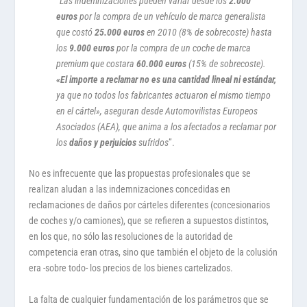
“
Las indemnizaciones pueden variar desde los
2.000
euros
por la compra de un vehículo de marca generalista
que costó
25.000 euros
en 2010 (8% de sobrecoste) hasta
los
9.000 euros
por la compra de un coche de marca
premium que costara
60.000 euros
(15% de sobrecoste).
«
El importe a reclamar no es una cantidad lineal ni estándar
,
ya que no todos los fabricantes actuaron el mismo tiempo
en el cártel», aseguran desde Automovilistas Europeos
Asociados (AEA), que anima a los afectados a reclamar por
los
daños y perjuicios
sufridos
”.
No es infrecuente que las propuestas profesionales que se
realizan aludan a las indemnizaciones concedidas en
reclamaciones de daños por cárteles diferentes (concesionarios
de coches y/o camiones), que se refieren a supuestos distintos,
en los que, no sólo las resoluciones de la autoridad de
competencia eran otras, sino que también el objeto de la colusión
era -sobre todo- los precios de los bienes cartelizados.
La falta de cualquier fundamentación de los parámetros que se