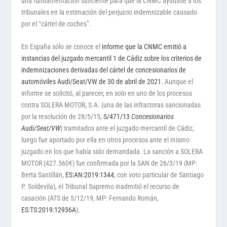
una fundamentación suficiente para que la CNMC ayudase a los
tribunales en la estimación del perjuicio indemnizable causado
por el “cártel de coches”.
En España sólo se conoce el
informe que la CNMC emitió a
instancias del juzgado mercantil 1 de Cádiz sobre los criterios de
indemnizaciones derivadas del cártel de concesionarios de
automóviles Audi/Seat/VW de 30 de abril de 2021
. Aunque el
informe se solicitó, al parecer, en solo en uno de los procesos
contra SOLERA MOTOR, S.A. (una de las infractoras sancionadas
por la resolución de 28/5/15,
S/471/13
Concesionarios
Audi/Seat/VW
) tramitados ante el juzgado mercantil de Cádiz,
luego fue aportado por ella en otros procesos ante el mismo
juzgado en los que había sido demandada. La sanción a SOLERA
MOTOR (427.560€) fue confirmada por la SAN de 26/3/19 (MP:
Berta Santillán,
ES:AN:2019:1344
, con voto particular de Santiago
P. Soldevila), el Tribunal Supremo inadmitió el recurso de
casación (ATS de 5/12/19, MP: Fernando Román,
ES:TS:2019:12936A
).