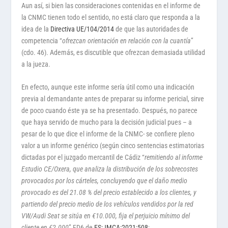
Aun así, si bien las consideraciones contenidas en el informe de
la CNMC tienen todo el sentido, no está claro que responda a la
idea de la
Directiva UE/104/2014
de que las autoridades de
competencia “
ofrezcan orientación en relación con la cuantía
”
(cdo. 46). Además, es discutible que ofrezcan demasiada utilidad
a la jueza.
En efecto, aunque este informe sería útil como una indicación
previa al demandante antes de preparar su informe pericial, sirve
de poco cuando éste ya se ha presentado. Después, no parece
que haya servido de mucho para la decisión judicial pues – a
pesar de lo que dice el informe de la CNMC- se confiere pleno
valor a un informe genérico (según cinco sentencias estimatorias
dictadas por el juzgado mercantil de Cádiz “
remitiendo al informe
Estudio CE/Oxera, que analiza la distribución de los sobrecostes
provocados por los cárteles, concluyendo que el daño medio
provocado es del 21.08 % del precio establecido a los clientes, y
partiendo del precio medio de los vehículos vendidos por la red
VW/Audi Seat se sitúa en €10.000, fija el perjuicio mínimo del
cliente en €2.000
” FD6 de
ES:JMCA:2021:508
;