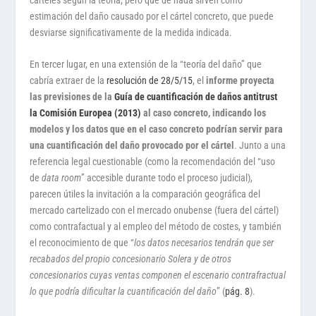
estimación del daño causado por el cártel concreto, que puede
desviarse significativamente de la medida indicada.
En tercer lugar, en una extensión de la “teoría del daño” que
cabría extraer de la
resolución de 28/5/15
, el
informe proyecta
las previsiones de la
Guía de cuantificación de daños antitrust
la Comisión Europea (2013)
al caso concreto, indicando los
modelos y los datos que en el caso concreto podrían servir para
una cuantificación del daño provocado por el cártel
. Junto a una
referencia legal cuestionable (como la recomendación del “uso
de
data room
” accesible durante todo el proceso judicial),
parecen útiles la invitación a la comparación geográfica del
mercado cartelizado con el mercado onubense (fuera del cártel)
como contrafactual y al empleo del método de costes, y también
el reconocimiento de que “
los datos necesarios tendrán que ser
recabados del propio concesionario Solera y de otros
concesionarios cuyas ventas componen el escenario contrafractual
lo que podría dificultar la cuantificación del daño
” (
pág. 8
).