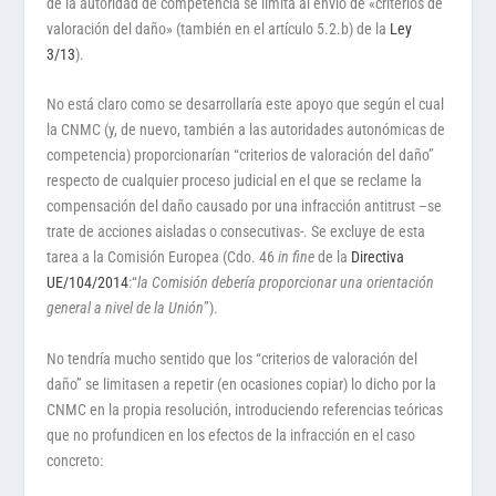
de la autoridad de competencia se limita al envío de «criterios de
valoración del daño» (también en el artículo 5.2.b) de la
Ley
3/13
).
No está claro como se desarrollaría este apoyo que según el cual
la CNMC (y, de nuevo, también a las autoridades autonómicas de
competencia) proporcionarían “criterios de valoración del daño”
respecto de cualquier proceso judicial en el que se reclame la
compensación del daño causado por una infracción antitrust –se
trate de acciones aisladas o consecutivas-. Se excluye de esta
tarea a la Comisión Europea (Cdo. 46
in fine
de la
Directiva
UE/104/2014
:“
la Comisión debería proporcionar una orientación
general a nivel de la Unión
”).
No tendría mucho sentido que los “criterios de valoración del
daño” se limitasen a repetir (en ocasiones copiar) lo dicho por la
CNMC en la propia resolución, introduciendo referencias teóricas
que no profundicen en los efectos de la infracción en el caso
concreto: