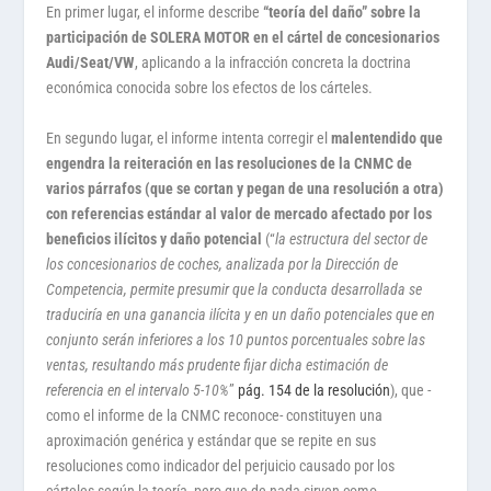
En primer lugar, el informe describe
“teoría del daño” sobre la
participación de SOLERA MOTOR en el cártel de concesionarios
Audi/Seat/VW
, aplicando a la infracción concreta la doctrina
económica conocida sobre los efectos de los cárteles.
En segundo lugar, el informe intenta corregir el
malentendido que
engendra la reiteración en las resoluciones de la CNMC de
varios párrafos (que se cortan y pegan de una resolución a otra)
con referencias estándar al valor de mercado afectado por los
beneficios ilícitos y daño potencial
(“
la estructura del sector de
los concesionarios de coches, analizada por la Dirección de
Competencia, permite presumir que la conducta desarrollada se
traduciría en una ganancia ilícita y en un daño potenciales que en
conjunto serán inferiores a los 10 puntos porcentuales sobre las
ventas, resultando más prudente fijar dicha estimación de
referencia en el intervalo 5-10%
”
pág. 154 de la resolución
), que -
como el informe de la CNMC reconoce- constituyen una
aproximación genérica y estándar que se repite en sus
resoluciones como indicador del perjuicio causado por los
cárteles según la teoría, pero que de nada sirven como