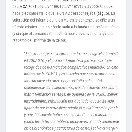
ES:JMCA:2021:509
; JV1100/19; JV1102/19 y JV350/20), que
hace precisamente lo que la CNMC desaconsejaba (
pág. 5
). La
valoración del informe de la CNMC en la sentencia se ciñe a un
párrafo críptico, que no añade nada a la fundamentación del fallo
(y sin que el demandante hubiera hecho observación alguna al
respecto del informe de la CNMC):
“
Este informe, viene a corroborar lo que recoge el informe de
FACONAUTO y el propio informe de la parte actora (que
recoge dos de los métodos comparativos indicados en este
informe de la CNMC), y es el hecho que nos encontramos
ante un mercado opaco y que el daño solo podrá́
determinarse con estimaciones, siendo evidente que cuanta
más información se tenga, en palabras de la CNMC, menor
incertidumbre. Información por otro lado, que no ha sido
aportada por la parte demandada al ser información propia
y que difícilmente hubiera suministrado al demandante
(como los datos contables o financieros, a fin de determinar
ciclos económicos y estructuras de costes) salvo el margen