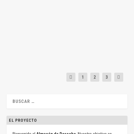
Administrativo: el tema de nuestro tiempo
por
Antonio Jiménez-Blanco
|
Feb 4, 2021
|
Administrativo
,
Antonio
Jiménez-Blanco
,
Legislación
,
Uncategorized
|
0
|
Por Antonio Jiménez-Blanco Carrillo de Albornoz 1.- Todos
se hacen lenguas de los...
LEER MÁS
1
2
3
EL PROYECTO