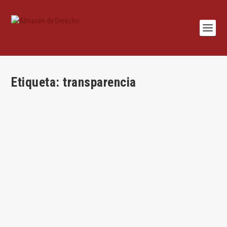
Etiqueta:
transparencia
Transparencia en los contratos de adquisición
de vacunas contra el COVID 19
por
Almacén de Derecho
|
Abr 21, 2026
|
Administrativo
,
covid
,
Sentencias
|
0
|
Por Enrique Llopis Reyna El Tribunal Supremo refuerza la
necesidad de interpretar ampliamente el...
LEER MÁS