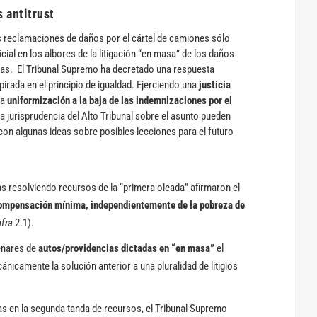
 antitrust
s reclamaciones de daños por el cártel de camiones sólo
ial en los albores de la litigación “en masa” de los daños
as. El Tribunal Supremo ha decretado una respuesta
irada en el principio de igualdad. Ejerciendo una
justicia
la
uniformización a la baja de las indemnizaciones por el
 la jurisprudencia del Alto Tribunal sobre el asunto pueden
 con algunas ideas sobre posibles lecciones para el futuro
s resolviendo recursos de la “primera oleada” afirmaron el
compensación mínima, independientemente de la pobreza de
nfra
2.1).
enares de
autos/providencias dictadas en “en masa”
el
icamente la solución anterior a una pluralidad de litigios
as en la segunda tanda de recursos, el Tribunal Supremo