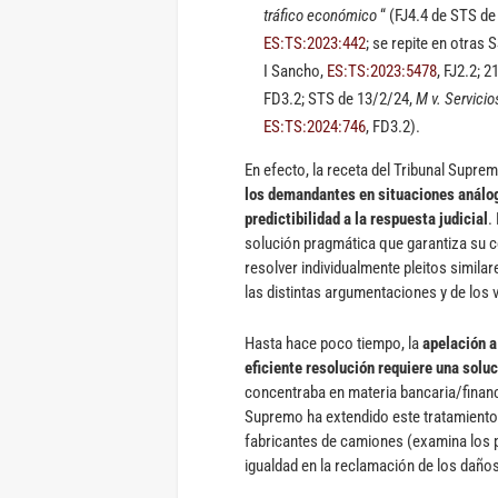
tráfico económico
“ (FJ4.4 de STS de
ES:TS:2023:442
; se repite en otras
I Sancho,
ES:TS:2023:5478
, FJ2.2; 
FD3.2; STS de 13/2/24,
M v. Servici
ES:TS:2024:746
, FD3.2).
En efecto, la receta del Tribunal Supremo
los demandantes en situaciones análog
predictibilidad a la respuesta judicial
.
solución pragmática que garantiza su coh
resolver individualmente pleitos simila
las distintas argumentaciones y de los
Hasta hace poco tiempo, la
apelación a
eficiente resolución requiere una
soluc
concentraba en materia bancaria/financ
Supremo ha extendido este tratamiento 
fabricantes de camiones (examina los 
igualdad en la reclamación de los daños