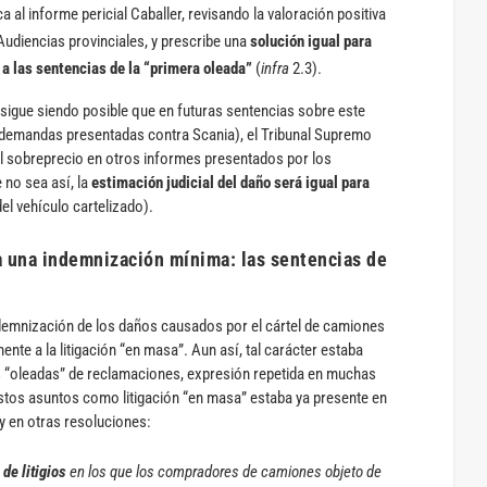
a al informe pericial Caballer, revisando la valoración positiva
Audiencias provinciales, y prescribe una
solución igual para
a las sentencias de la “primera oleada”
(
infra
2.3).
sigue siendo posible que en futuras sentencias sobre este
s demandas presentadas contra Scania), el Tribunal Supremo
l sobreprecio en otros informes presentados por los
no sea así, la
estimación judicial del daño será igual para
del vehículo cartelizado).
 una indemnización mínima: las sentencias de
demnización de los daños causados por el cártel de camiones
nte a la litigación “en masa”. Aun así, tal carácter estaba
as “oleadas” de reclamaciones, expresión repetida en muchas
estos asuntos como litigación “en masa” estaba ya presente en
 y en otras resoluciones:
 de litigios
en los que los compradores de camiones objeto de