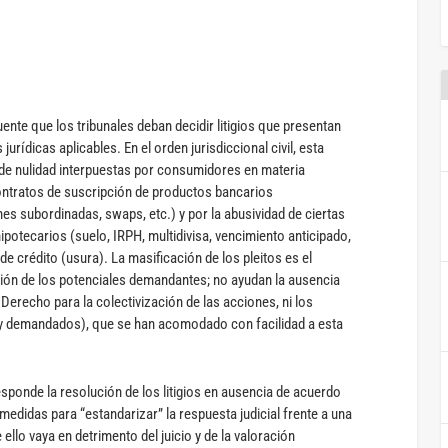
ente que los tribunales deban decidir litigios que presentan
urídicas aplicables. En el orden jurisdiccional civil, esta
s de nulidad interpuestas por consumidores en materia
contratos de suscripción de productos bancarios
nes subordinadas, swaps, etc.) y por la abusividad de ciertas
potecarios (suelo, IRPH, multidivisa, vencimiento anticipado,
 de crédito (usura). La masificación de los pleitos es el
ción de los potenciales demandantes; no ayudan la ausencia
erecho para la colectivización de las acciones, ni los
 y demandados), que se han acomodado con facilidad a esta
esponde la resolución de los litigios en ausencia de acuerdo
medidas para “estandarizar” la respuesta judicial frente a una
ello vaya en detrimento del juicio y de la valoración