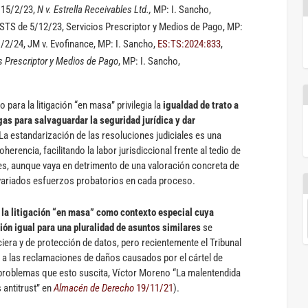
 15/2/23,
N v. Estrella Receivables Ltd.,
MP: I. Sancho,
 SSTS de 5/12/23, Servicios Prescriptor y Medios de Pago, MP:
21/2/24, JM v. Evofinance, MP: I. Sancho,
ES:TS:2024:833
,
os Prescriptor y Medios de Pago
, MP: I. Sancho,
 para la litigación “en masa” privilegia la
igualdad de trato a
as para salvaguardar la seguridad jurídica y dar
 La estandarización de las resoluciones judiciales es una
erencia, facilitando la labor jurisdiccional frente al tedio de
res, aunque vaya en detrimento de una valoración concreta de
 variados esfuerzos probatorios en cada proceso.
 la litigación “en masa” como contexto especial cuya
ión igual para una pluralidad de asuntos similares
se
iera y de protección de datos, pero recientemente el Tribunal
a las reclamaciones de daños causados por el cártel de
problemas que esto suscita, Víctor Moreno “La malentendida
 antitrust” en
Almacén de Derecho
19/11/21
).