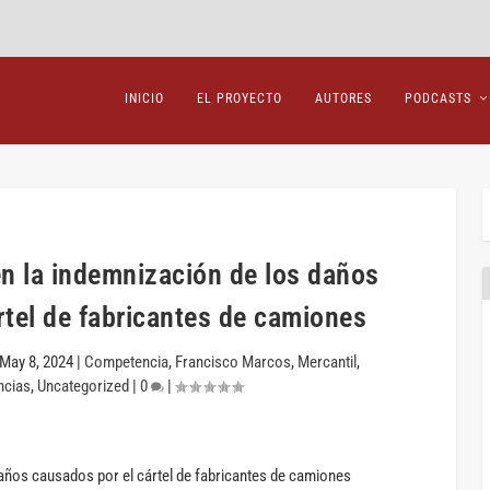
INICIO
EL PROYECTO
AUTORES
PODCASTS
 en la indemnización de los daños
rtel de fabricantes de camiones
May 8, 2024
|
Competencia
,
Francisco Marcos
,
Mercantil
,
ncias
,
Uncategorized
|
0
|