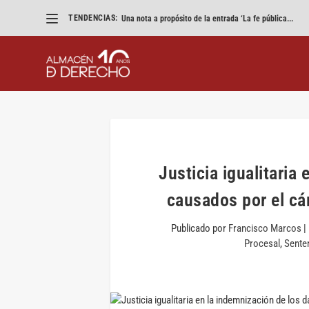
TENDENCIAS:
«Eliminad los VTC pero que parezca un accidente»
Justicia igualitaria
causados por el cá
Publicado por
Francisco Marcos
|
Procesal
,
Sente