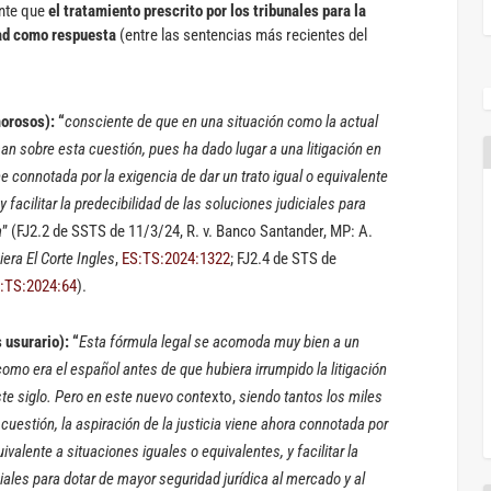
ente que
el tratamiento prescrito por los tribunales para la
dad como respuesta
(entre las sentencias más recientes del
orosos): “
consciente de que en una situación como la actual
san sobre esta cuestión, pues ha dado lugar a una litigación en
ne connotada por la exigencia de dar un trato igual o equivalente
 facilitar la predecibilidad de las soluciones judiciales para
a
” (FJ2.2 de SSTS de 11/3/24, R. v. Banco Santander, MP: A.
iera El Corte Ingles
,
ES:TS:2024:1322
; FJ2.4 de STS de
:TS:2024:64
).
 usurario): “
Esta fórmula legal se acomoda muy bien a un
como era el español antes de que hubiera irrumpido la litigación
e siglo. Pero en este nuevo conte
xto,
siendo tantos los miles
cuestión, la aspiración de la justicia viene ahora connotada por
uivalente a situaciones iguales o equivalentes, y facilitar la
ciales para dotar de mayor seguridad jurídica al mercado y al