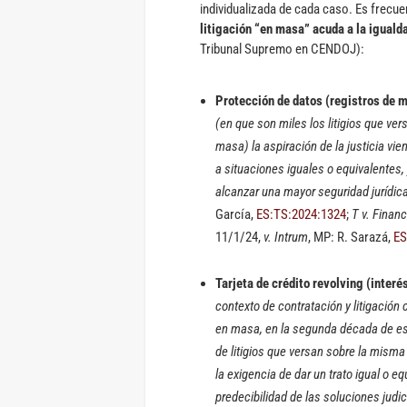
individualizada de cada caso. Es frecu
litigación “en masa” acuda a la igual
Tribunal Supremo en CENDOJ):
Protección de datos (registros de m
(en que son miles los litigios que ver
masa) la aspiración de la justicia vie
a situaciones iguales o equivalentes, y
alcanzar una mayor seguridad jurídic
García,
ES:TS:2024:1324
;
T v. Financ
11/1/24,
v. Intrum
, MP: R. Sarazá,
ES
Tarjeta de crédito revolving (interés
contexto de contratación y litigación 
en masa, en la segunda década de est
de litigios que versan sobre la misma 
la exigencia de dar un trato igual o eq
predecibilidad de las soluciones judi