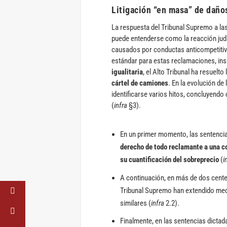
Litigación “en masa” de daños
La respuesta del Tribunal Supremo a la
puede entenderse como la reacción judic
causados por conductas anticompetitiv
estándar para estas reclamaciones, insp
igualitaria
, el Alto Tribunal ha resuelto 
cártel de camiones
. En la evolución de
identificarse varios hitos, concluyendo
(
infra
§3).
En un primer momento, las sentencia
derecho de todo reclamante a una 
su cuantificación del sobreprecio
(
i
A continuación, en más de dos cent
Tribunal Supremo han extendido mecán
similares (
infra
2.2).
Finalmente, en las sentencias dictad