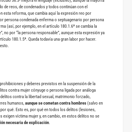
artículo 36.3- mejora el lenguaje (inclusivo), aunque la mayoría
ndo de reos, de condenados y todos continúan con el
ión esta reforma, que cambia aquí la expresión reo por
or persona condenada enferma o septuagenario por persona
ma (así, por ejemplo, en el artículo 180.1.6ª se cambia la
e”, no por “la persona responsable”, aunque esta expresión ya
 artículo 180.1.5ª. Queda todavía una gran labor por hacer.
uesto.
s prohibiciones y deberes previstos en la suspensión de la
elitos contra mujer cónyuge o persona ligada por análoga
delitos contra la libertad sexual, matrimonio forzado,
 seres humanos,
aunque se cometan contra hombres
(salvo en
e por qué. Esto es, por qué en todos los delitos (lesiones,
nes exigen víctima mujer y, en cambio, en estos delitos no se
ión necesaria de explicación
.