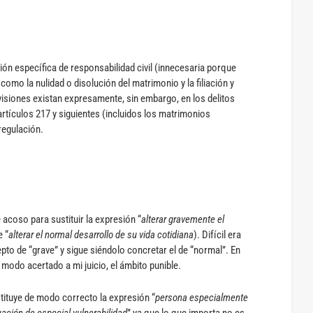
sión específica de responsabilidad civil (innecesaria porque
como la nulidad o disolución del matrimonio y la filiación y
evisiones existan expresamente, sin embargo, en los delitos
artículos 217 y siguientes (incluidos los matrimonios
regulación.
de acoso para sustituir la expresión “
alterar gravemente el
e “
alterar el normal desarrollo de su vida cotidiana
). Difícil era
to de “grave” y sigue siéndolo concretar el de “normal”. En
 modo acertado a mi juicio, el ámbito punible.
stituye de modo correcto la expresión “
persona especialmente
uación de especial vulnerabilidad
” ya que lo que importa no es