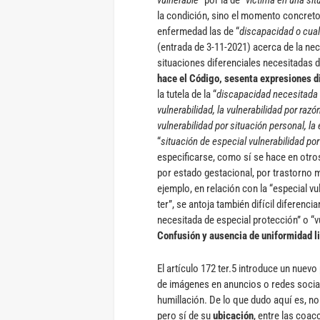
la condición, sino el momento concreto
enfermedad las de “
discapacidad o cual
(entrada de 3-11-2021) acerca de la nec
situaciones diferenciales necesitadas d
hace el Código, sesenta expresiones d
la tutela de la “
discapacidad necesitada d
vulnerabilidad, la vulnerabilidad por razó
vulnerabilidad por situación personal, la
“
situación de especial vulnerabilidad po
especificarse, como sí se hace en otros
por estado gestacional, por trastorno me
ejemplo, en relación con la “especial v
ter”, se antoja también difícil diferenc
necesitada de especial protección” o “v
Confusión y ausencia de uniformidad l
El artículo 172 ter.5 introduce un nuevo
de imágenes en anuncios o redes socia
humillación. De lo que dudo aquí es, no 
pero sí de su
ubicación
, entre las coac