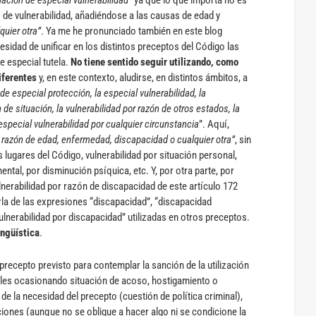
 de vulnerabilidad, añadiéndose a las causas de edad y
quier otra”
. Ya me he pronunciado también en este blog
esidad de unificar en los distintos preceptos del Código las
e especial tutela.
No tiene sentido seguir utilizando, como
iferentes
y, en este contexto, aludirse, en distintos ámbitos, a
e especial protección, la especial vulnerabilidad, la
n de situación, la vulnerabilidad por razón de otros estados, la
 especial vulnerabilidad por cualquier circunstancia
”. Aquí,
r razón de edad, enfermedad, discapacidad o cualquier otra”
, sin
 lugares del Código, vulnerabilidad por situación personal,
ntal, por disminución psíquica, etc. Y, por otra parte, por
ulnerabilidad por razón de discapacidad de este artículo 172
iarla de las expresiones “discapacidad”, “discapacidad
ulnerabilidad por discapacidad” utilizadas en otros preceptos.
ingüística
.
 precepto previsto para contemplar la sanción de la utilización
les ocasionando situación de acoso, hostigamiento o
de la necesidad del precepto (cuestión de política criminal),
ciones (aunque no se obligue a hacer algo ni se condicione la