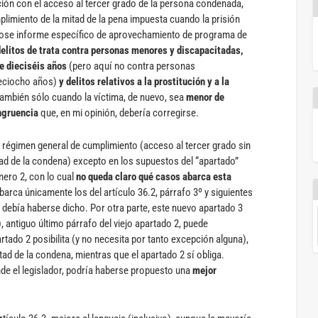
lación con el acceso al tercer grado de la persona condenada,
limiento de la mitad de la pena impuesta cuando la prisión
ndose informe específico de aprovechamiento de programa de
delitos de trata contra personas menores y discapacitadas,
e dieciséis años
(pero aquí no contra personas
dieciocho años)
y delitos relativos a la prostitución y a la
ambién sólo cuando la víctima, de nuevo, sea
menor de
ngruencia
que, en mi opinión, debería corregirse.
el régimen general de cumplimiento (acceso al tercer grado sin
tad de la condena) excepto en los supuestos del “apartado”
mero 2, con lo cual
no queda claro qué casos abarca esta
barca únicamente los del artículo 36.2, párrafo 3º y siguientes
sí debía haberse dicho. Por otra parte, este nuevo apartado 3
 antiguo último párrafo del viejo apartado 2, puede
tado 2 posibilita (y no necesita por tanto excepción alguna),
tad de la condena, mientras que el apartado 2 sí obliga.
nde el legislador, podría haberse propuesto una
mejor