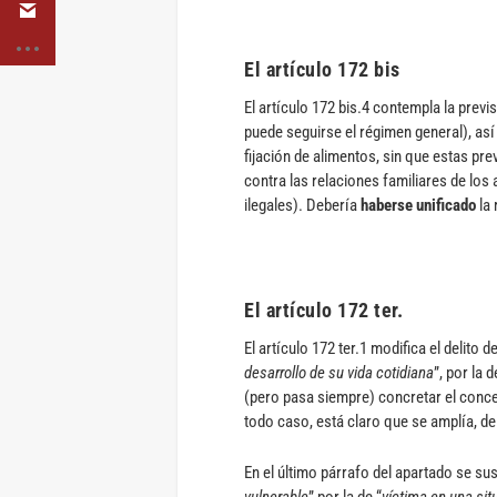
El artículo 172 bis
El artículo 172 bis.4 contempla la previ
puede seguirse el régimen general), así 
fijación de alimentos, sin que estas pr
contra las relaciones familiares de los 
ilegales). Debería
haberse unificado
la 
El artículo 172 ter.
El artículo 172 ter.1 modifica el delito 
desarrollo de su vida cotidiana
”, por la d
(pero pasa siempre) concretar el concep
todo caso, está claro que se amplía, de
En el último párrafo del apartado se su
vulnerable
” por la de “
víctima en una sit