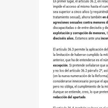
En primer lugar, el artículo 36.2, en re
impide el acceso al mismo hasta el cump
sea superior a cinco años (y requirié
tratamiento sexual), ahora también
en 
agresiones sexuales contra menores d
discapacitadas o de entre dieciséis y 
explotación y corrupción de menores,
t
dieciséis años.
Estamos ante una
inco
El artículo 36.3 permite la aplicación d
la limitación de haberse cumplido la mi
anterior, que ha de entenderse es el nú
excepción
. Si pretende señalarse que a
y no los del artículo 36.2 párrafo 2º, a
(en la nueva numeración de la Reforma),
considerarse innecesario porque el apar
pero no obliga, el cumplimiento de la mi
Aunque se entiende, creo, lo que prete
redacción del apartado
.