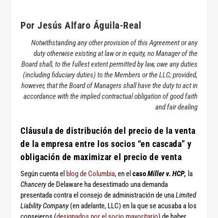
Por Jesús Alfaro Águila-Real
Notwithstanding any other provision of this Agreement or any
duty otherwise existing at law or in equity, no Manager of the
Board shall, to the fullest extent permitted by law, owe any duties
(including fiduciary duties) to the Members or the LLC; provided,
however, that the Board of Managers shall have the duty to act in
accordance with the implied contractual obligation of good faith
and fair dealing
Cláusula de distribución del precio de la venta
de la empresa entre los socios “en cascada” y
obligación de maximizar el precio de venta
Según cuenta el
blog de Columbia
, en el
caso
Miller v. HCP
,
la
Chancery
de Delaware ha desestimado una demanda
presentada contra el consejo de administración de una
Limited
Liability Company
(en adelante, LLC) en la que se acusaba a los
consejeros (
designados por el socio mayoritario
) de haber