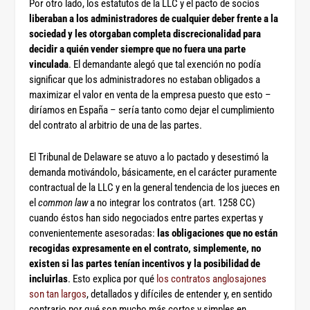
Por otro lado, los estatutos de la LLC y el pacto de socios
liberaban a los administradores de cualquier deber frente a la
sociedad y les otorgaban completa discrecionalidad para
decidir a quién vender siempre que no fuera una parte
vinculada
. El demandante alegó que tal exención no podía
significar que los administradores no estaban obligados a
maximizar el valor en venta de la empresa puesto que esto –
diríamos en España – sería tanto como dejar el cumplimiento
del contrato al arbitrio de una de las partes.
El Tribunal de Delaware se atuvo a lo pactado y desestimó la
demanda motivándolo, básicamente, en el carácter puramente
contractual de la LLC y en la general tendencia de los jueces en
el
common law
a no integrar los contratos (art. 1258 CC)
cuando éstos han sido negociados entre partes expertas y
convenientemente asesoradas:
las obligaciones que no están
recogidas expresamente en el contrato, simplemente, no
existen si las partes tenían incentivos y la posibilidad de
incluirlas
. Esto explica por qué
los contratos anglosajones
son tan largos
, detallados y difíciles de entender y, en sentido
contrario por qué son mucho más cortos y simples en