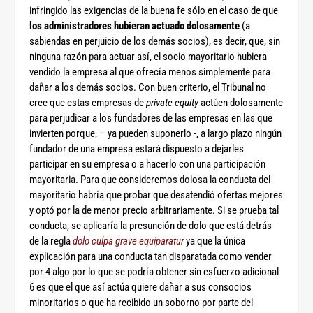
infringido
las exigencias de la buena fe
sólo en el caso de que
los administradores hubieran actuado dolosamente
(a
sabiendas en perjuicio de los demás socios), es decir, que, sin
ninguna razón para actuar así, el socio mayoritario hubiera
vendido la empresa al que ofrecía menos simplemente para
dañar a los demás socios. Con buen criterio, el Tribunal no
cree que estas empresas de
private equity
actúen dolosamente
para perjudicar a los fundadores de las empresas en las que
invierten porque, – ya pueden suponerlo -, a largo plazo ningún
fundador de una empresa estará dispuesto a dejarles
participar en su empresa o a hacerlo con una participación
mayoritaria. Para que consideremos dolosa la conducta del
mayoritario habría que probar que desatendió ofertas mejores
y optó por la de menor precio arbitrariamente. Si se prueba tal
conducta, se aplicaría la presunción de dolo que está detrás
de la regla
dolo culpa grave equiparatur
ya que la única
explicación para una conducta tan disparatada como vender
por 4 algo por lo que se podría obtener sin esfuerzo adicional
6 es que el que así actúa quiere dañar a sus consocios
minoritarios o que ha recibido un soborno por parte del