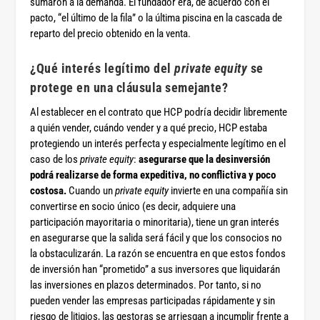
sumaron a la demanda. El fundador era, de acuerdo con el
pacto, “el último de la fila” o la última piscina en la cascada de
reparto del precio obtenido en la venta.
¿Qué interés legítimo del
private equity
se
protege en una cláusula semejante?
Al establecer en el contrato que HCP podría decidir libremente
a quién vender, cuándo vender y a qué precio, HCP estaba
protegiendo un interés perfecta y especialmente legítimo en el
caso de los
private equity
:
asegurarse que la desinversión
podrá realizarse de forma expeditiva, no conflictiva y poco
costosa.
Cuando un
private equity
invierte en una compañía sin
convertirse en socio único (es decir, adquiere una
participación mayoritaria o minoritaria), tiene un gran interés
en asegurarse que la salida será fácil y que los consocios no
la obstaculizarán. La razón se encuentra en que estos fondos
de inversión han “prometido” a sus inversores que liquidarán
las inversiones en plazos determinados. Por tanto, si no
pueden vender las empresas participadas rápidamente y sin
riesgo de litigios, las gestoras se arriesgan a incumplir frente a