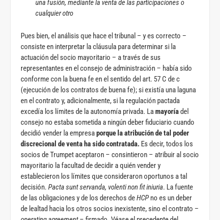
una fusión, mediante la venta de las participaciones o
cualquier otro
Pues bien, el análisis que hace el tribunal – y es correcto –
consiste en interpretar la cláusula para determinar si la
actuación del socio mayoritario – a través de sus
representantes en el consejo de administración – había sido
conforme con la buena fe en el sentido del art. 57 C de c
(ejecución de los contratos de buena fe); si existía una laguna
en el contrato y, adicionalmente, si la regulación pactada
excedía los límites de la autonomía privada. La
mayoría
del
consejo no estaba sometida a ningún deber fiduciario cuando
decidió vender la empresa
porque la atribución de tal poder
discrecional de venta ha sido contratada.
Es decir, todos los
socios de Trumpet aceptaron – consintieron – atribuir al socio
mayoritario la facultad de decidir a quién vender y
establecieron los límites que consideraron oportunos a tal
decisión.
Pacta sunt servanda, volenti non fit iniuria
. La fuente
de las obligaciones y de los derechos de
HCP
no es un deber
de lealtad hacia los otros socios inexistente, sino el contrato –
operating agreement
– firmado. Véase el precedente del