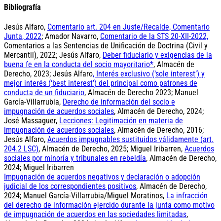
Bibliografía
Jesús Alfaro,
Comentario art. 204 en Juste/Recalde, Comentario
Junta, 2022
; Amador Navarro,
Comentario de la STS 20-XII-2022,
Comentarios a las Sentencias de Unificación de Doctrina (Civil y
Mercantil), 2022; Jesús Alfaro,
Deber fiduciario y exigencias de la
buena fe en la conducta del socio mayoritario*
, Almacén de
Derecho, 2023; Jesús Alfaro
, Interés exclusivo (‘sole interest’) y
mejor interés (‘best interest’) del principal como patrones de
conducta de un fiduciario
, Almacén de Derecho 2023; Manuel
García-Villarrubia,
Derecho de información del socio e
impugnación de acuerdos sociales
, Almacén de Derecho, 2024;
José Massaguer,
Lecciones: Legitimación en materia de
impugnación de acuerdos sociales
, Almacén de Derecho, 2016;
Jesús Alfaro,
Acuerdos impugnables sustituidos válidamente (art.
204.2 LSC)
, Almacén de Derecho, 2025; Miguel Iribarren,
Acuerdos
sociales por minoría y tribunales en rebeldía
, Almacén de Derecho,
2024; Miguel Iribarren
Impugnación de acuerdos negativos y declaración o adopción
judicial de los correspondientes positivos
, Almacén de Derecho,
2024; Manuel García-Villarrubia/Miguel Moratinos,
La infracción
del derecho de información ejercido durante la junta como motivo
de impugnación de acuerdos en las sociedades limitadas
,