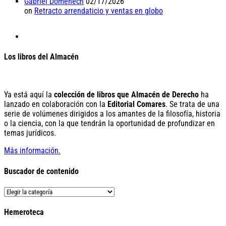
Gabriel Doménech
02/17/2026
on
Retracto arrendaticio y ventas en globo
Los libros del Almacén
Ya está aquí la
colección de libros que Almacén de Derecho
ha
lanzado en colaboración con la
Editorial Comares
. Se trata de una
serie de volúmenes dirigidos a los amantes de la filosofía, historia
o la ciencia, con la que tendrán la oportunidad de profundizar en
temas jurídicos.
Más información.
Buscador de contenido
Buscador
de
contenido
Hemeroteca