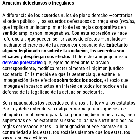
Acuerdos defectuosos o irregulares
A diferencia de los acuerdos nulos de pleno derecho —contrarios
al orden público—, los acuerdos defectuosos o irregulares (
rectius,
que implican un incumplimiento de las reglas corporativas en
sentido amplio) son impugnables. Con esta expresión se hace
referencia a que pueden ser privados de efectos —anulados—
mediante el ejercicio de la acción correspondiente.
Entretanto
alguien legitimado no solicite la anulación, los acuerdos son
eficaces y despliegan sus efectos
. El derecho a impugnar es un
derecho potestativo
que, ejercido mediante la acción
correspondiente, modifica materialmente el régimen jurídico
societario. En la medida en que la sentencia que estime la
impugnación tiene efectos
sobre todos los socios,
el socio que
impugna el acuerdo actúa en interés de todos los socios en la
defensa de la legalidad de la actuación societaria.
Son impugnables los acuerdos contrarios a la ley y a los estatutos.
Por Ley debe entenderse cualquier norma jurídica que sea de
obligado cumplimiento para la corporación, bien imperativas, bien
supletorias de los estatutos si éstos no las han sustituido por las
reglas correspondientes. La impugnación puede basarse en la
contrariedad a los estatutos sociales siempre que los estatutos
sean, a su vez, válidos.