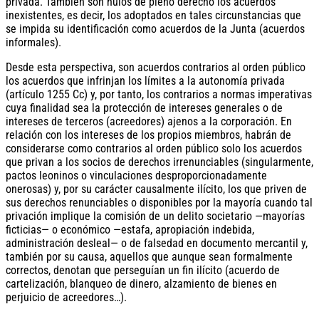
privada. También son nulos de pleno derecho los acuerdos
inexistentes, es decir, los adoptados en tales circunstancias que
se impida su identificación como acuerdos de la Junta (acuerdos
informales).
Desde esta perspectiva, son acuerdos contrarios al orden público
los acuerdos que infrinjan los límites a la autonomía privada
(artículo 1255 Cc) y, por tanto, los contrarios a normas imperativas
cuya finalidad sea la protección de intereses generales o de
intereses de terceros (acreedores) ajenos a la corporación. En
relación con los intereses de los propios miembros, habrán de
considerarse como contrarios al orden público solo los acuerdos
que privan a los socios de derechos irrenunciables (singularmente,
pactos leoninos o vinculaciones desproporcionadamente
onerosas) y, por su carácter causalmente ilícito, los que priven de
sus derechos renunciables o disponibles por la mayoría cuando tal
privación implique la comisión de un delito societario —mayorías
ficticias— o económico —estafa, apropiación indebida,
administración desleal— o de falsedad en documento mercantil y,
también por su causa, aquellos que aunque sean formalmente
correctos, denotan que perseguían un fin ilícito (acuerdo de
cartelización, blanqueo de dinero, alzamiento de bienes en
perjuicio de acreedores…).