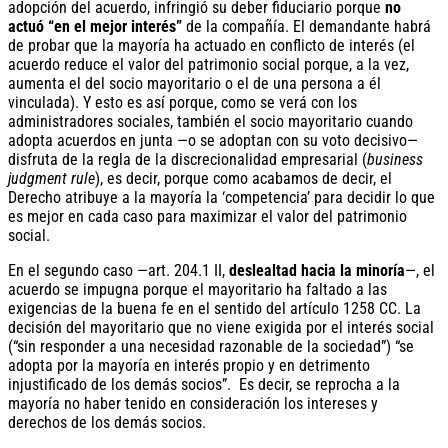
adopción del acuerdo, infringió su deber fiduciario porque
no
actuó “en el mejor interés”
de la compañía. El demandante habrá
de probar que la mayoría ha actuado en conflicto de interés (el
acuerdo reduce el valor del patrimonio social porque, a la vez,
aumenta el del socio mayoritario o el de una persona a él
vinculada). Y esto es así porque, como se verá con los
administradores sociales, también el socio mayoritario cuando
adopta acuerdos en junta —o se adoptan con su voto decisivo—
disfruta de la regla de la discrecionalidad empresarial (
business
judgment rule
), es decir, porque como acabamos de decir, el
Derecho atribuye a la mayoría la ‘competencia’ para decidir lo que
es mejor en cada caso para maximizar el valor del patrimonio
social.
En el segundo caso —art. 204.1 II,
deslealtad hacia la minoría
—, el
acuerdo se impugna porque el mayoritario ha faltado a las
exigencias de la buena fe en el sentido del artículo 1258 CC. La
decisión del mayoritario que no viene exigida por el interés social
(“sin responder a una necesidad razonable de la sociedad”) “se
adopta por la mayoría en interés propio y en detrimento
injustificado de los demás socios”. Es decir, se reprocha a la
mayoría no haber tenido en consideración los intereses y
derechos de los demás socios.