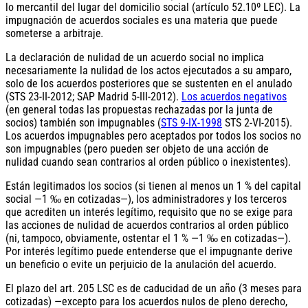
lo mercantil del lugar del domicilio social (artículo 52.10º LEC). La
impugnación de acuerdos sociales es una materia que puede
someterse a arbitraje
.
La declaración de nulidad de un acuerdo social no implica
necesariamente la nulidad de los actos ejecutados a su amparo,
solo de los acuerdos posteriores que se sustenten en el anulado
(STS 23-II-2012; SAP Madrid 5-III-2012).
Los acuerdos negativos
(en general todas las propuestas rechazadas por la junta de
socios) también son impugnables (
STS 9-IX-1998
STS 2-VI-2015).
Los acuerdos impugnables pero aceptados por todos los socios no
son impugnables (pero pueden ser objeto de una acción de
nulidad cuando sean contrarios al orden público o inexistentes).
Están legitimados los socios (si tienen al menos un 1 % del capital
social —1 ‰ en cotizadas—), los administradores y los terceros
que acrediten un interés legítimo, requisito que no se exige para
las acciones de nulidad de acuerdos contrarios al orden público
(ni, tampoco, obviamente, ostentar el 1 % —1 ‰ en cotizadas—).
Por interés legítimo puede entenderse que el impugnante derive
un beneficio o evite un perjuicio de la anulación del acuerdo.
El plazo del art. 205 LSC es de caducidad de un año (3 meses para
cotizadas) —excepto para los acuerdos nulos de pleno derecho,